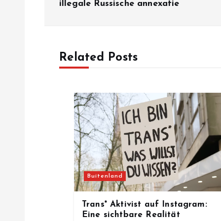
illegale Russische annexatie
s
t
Related Posts
n
a
v
i
Buitenland
g
Trans* Aktivist auf Instagram:
a
Eine sichtbare Realität