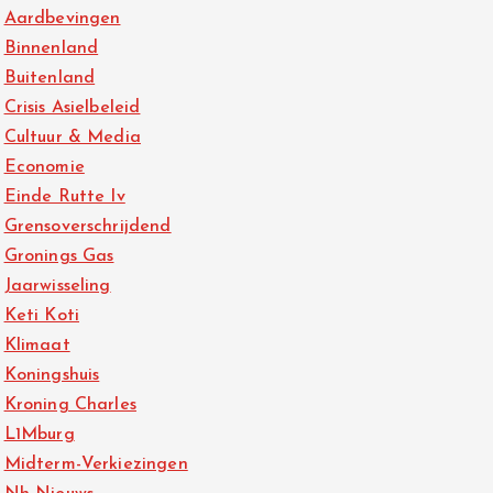
Aardbevingen
Binnenland
Buitenland
Crisis Asielbeleid
Cultuur & Media
Economie
Einde Rutte Iv
Grensoverschrijdend
Gronings Gas
Jaarwisseling
Keti Koti
Klimaat
Koningshuis
Kroning Charles
L1Mburg
Midterm-Verkiezingen