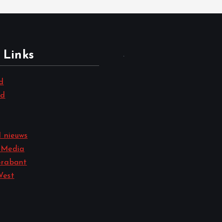
 Links
.
d
nd
 nieuws
 Media
rabant
West