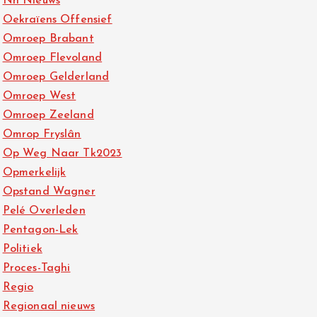
Nh Nieuws
Oekraïens Offensief
Omroep Brabant
Omroep Flevoland
Omroep Gelderland
Omroep West
Omroep Zeeland
Omrop Fryslân
Op Weg Naar Tk2023
Opmerkelijk
Opstand Wagner
Pelé Overleden
Pentagon-Lek
Politiek
Proces-Taghi
Regio
Regionaal nieuws