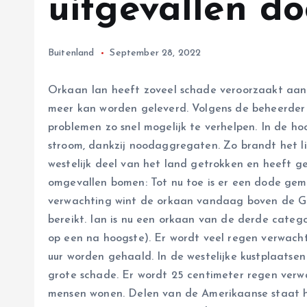
uitgevallen d
Buitenland
September 28, 2022
Orkaan Ian heeft zoveel schade veroorzaakt aan h
meer kan worden geleverd. Volgens de beheerder
problemen zo snel mogelijk te verhelpen. In de
stroom, dankzij noodaggregaten. Zo brandt het lic
westelijk deel van het land getrokken en heeft g
omgevallen bomen: Tot nu toe is er een dode gem
verwachting wint de orkaan vandaag boven de Gol
bereikt. Ian is nu een orkaan van de derde catego
op een na hoogste). Er wordt veel regen verwach
uur worden gehaald. In de westelijke kustplaatse
grote schade. Er wordt 25 centimeter regen verw
mensen wonen. Delen van de Amerikaanse staat 