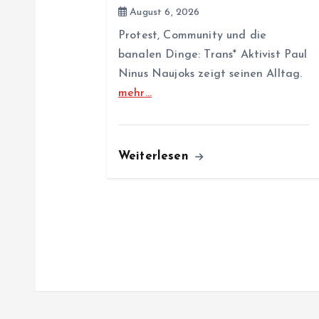
August 6, 2026
t
Protest, Community und die
banalen Dinge: Trans* Aktivist Paul
i
Ninus Naujoks zeigt seinen Alltag.
mehr…
o
n
Weiterlesen