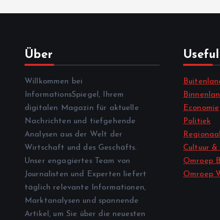
Über
Useful
Willkommen bei
Buitenlan
InformationsSpiegel, Ihrem
Binnenla
digitalen Magazin für aktuelle
Economie
Nachrichten und tiefgehende
Politiek
Analysen aus der Welt der
Regionaal
Wirtschaft und des Geschäfts.
Cultuur &
Unser engagiertes Team von
Omroep B
Journalisten und Experten liefert
Omroep 
täglich relevante Informationen,
Marktanalysen und spannende
Artikel, um Sie über die neuesten