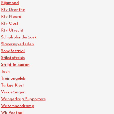
Rijnmond
Rtv Drenthe
Rtv Noord
Rtv Oost
Rtv Utrecht
Schipholonderzoek
Slavernijverleden
Songfestival
Stikstofcrisis
Strijd In Sudan
Tech
Treinongeluk
Turkije Kiest
Verkiezingen
Wangedrag Supporters
Watersnoodramp
Wk Voetbal