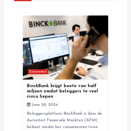
i
g
a
t
i
Economie
o
BinckBank krijgt boete van half
miljoen omdat beleggers te veel
n
risico liepen
June 28, 2024
Beleggersplatform BinckBank is door de
Autoriteit Financiële Markten (AFM)
beboet omdat het consumenten twee