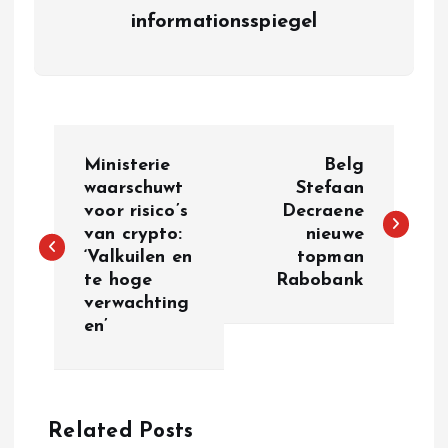
informationsspiegel
P
Ministerie
Belg
o
waarschuwt
Stefaan
voor risico’s
Decraene
van crypto:
nieuwe
s
‘Valkuilen en
topman
te hoge
Rabobank
t
verwachting
en’
n
a
Related Posts
v