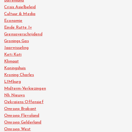
Buitenland
Crisis Asielbeleid
Cultuur & Media
Economie
Einde Rutte Iv
Grensoverschrijdend
Gronings Gas
Jaarwisseling
Keti Koti
Klimaat
Koningshuis
Kroning Charles
L1Mburg
Midterm-Verkiezingen
Nh Nieuws
Oekraïens Offensief
Omroep Brabant
Omroep Flevoland
Omroep Gelderland
Omroep West