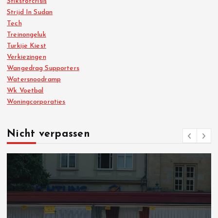
Stikstofcrisis
Strijd In Sudan
Tech
Treinongeluk
Turkije Kiest
Verkiezingen
Wangedrag Supporters
Watersnoodramp
Wk Voetbal
Woningcorporaties
Nicht verpassen