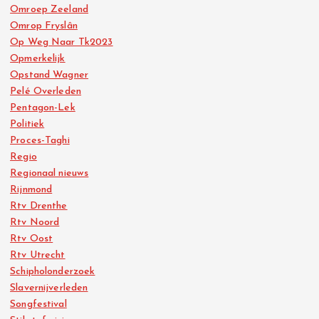
Omroep Zeeland
Omrop Fryslân
Op Weg Naar Tk2023
Opmerkelijk
Opstand Wagner
Pelé Overleden
Pentagon-Lek
Politiek
Proces-Taghi
Regio
Regionaal nieuws
Rijnmond
Rtv Drenthe
Rtv Noord
Rtv Oost
Rtv Utrecht
Schipholonderzoek
Slavernijverleden
Songfestival