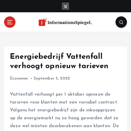
S
k
i
p
t
o
c
o
Energiebedrijf Vattenfall
n
t
verhoogt opnieuw tarieven
e
n
Economie
September 5, 2022
t
Vattenfall verhoogt per 1 oktober opnieuw de
tarieven voor klanten met een variabel contract.
Volgens het energiebedrijf zijn de inkoopprijzen
op de energiemarkt nu zo hoog geworden dat ze
deze wel móeten doorberekenen aan klanten. De