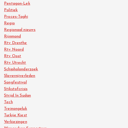
Pentagon-Lek
Politiek
Proces-Taghi
Regio
Regionaal nieuws
Rijnmond
Rtv Drenthe
Rtv Noord
Rtv Oost
Rtv Utrecht
Schipholonderzoek
Slavernijverleden
Songfestival
Stikstofcrisis
Strijd In Sudan
Tech
Treinongeluk
Turkije Kiest
Verkiezingen