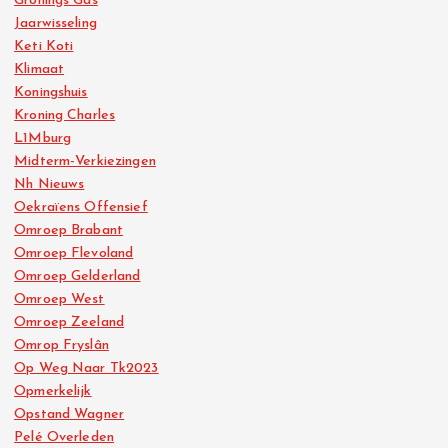
Gronings Gas
Jaarwisseling
Keti Koti
Klimaat
Koningshuis
Kroning Charles
L1Mburg
Midterm-Verkiezingen
Nh Nieuws
Oekraïens Offensief
Omroep Brabant
Omroep Flevoland
Omroep Gelderland
Omroep West
Omroep Zeeland
Omrop Fryslân
Op Weg Naar Tk2023
Opmerkelijk
Opstand Wagner
Pelé Overleden