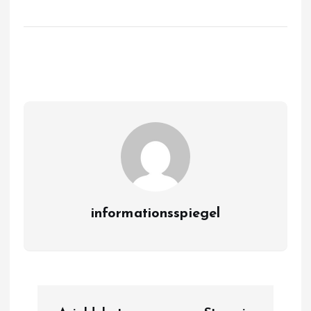
informationsspiegel
P