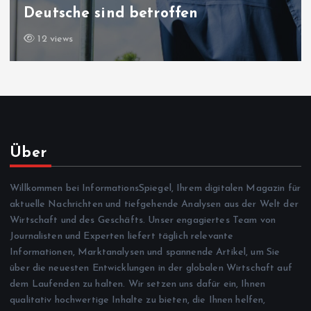
Deutsche sind betroffen
12 views
Über
Willkommen bei InformationsSpiegel, Ihrem digitalen Magazin für
aktuelle Nachrichten und tiefgehende Analysen aus der Welt der
Wirtschaft und des Geschäfts. Unser engagiertes Team von
Journalisten und Experten liefert täglich relevante
Informationen, Marktanalysen und spannende Artikel, um Sie
über die neuesten Entwicklungen in der globalen Wirtschaft auf
dem Laufenden zu halten. Wir setzen uns dafür ein, Ihnen
qualitativ hochwertige Inhalte zu bieten, die Ihnen helfen,