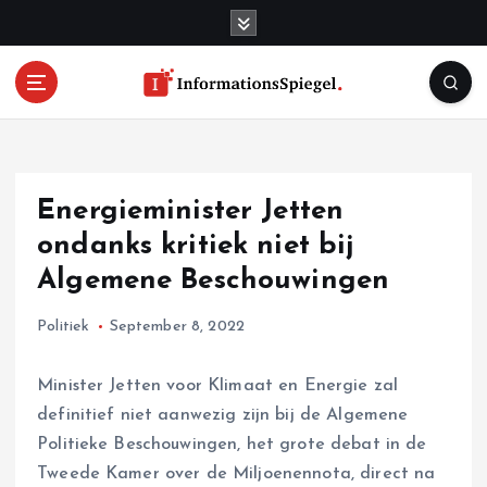
S
k
i
p
t
o
c
o
Energieminister Jetten
n
t
ondanks kritiek niet bij
e
Algemene Beschouwingen
n
t
Politiek
September 8, 2022
Minister Jetten voor Klimaat en Energie zal
definitief niet aanwezig zijn bij de Algemene
Politieke Beschouwingen, het grote debat in de
Tweede Kamer over de Miljoenennota, direct na