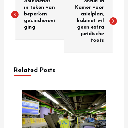
Asieldebat
Steun in
o
in teken van
Kamer voor
beperken
asielplan,
gezinshereni
kabinet wil
s
ging
geen extra
juridische
t
toets
n
a
Related Posts
v
i
g
a