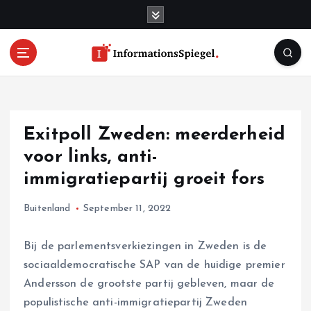
S
k
i
p
t
o
c
o
Exitpoll Zweden: meerderheid
n
t
voor links, anti-
e
immigratiepartij groeit fors
n
t
Buitenland
September 11, 2022
Bij de parlementsverkiezingen in Zweden is de
sociaaldemocratische SAP van de huidige premier
Andersson de grootste partij gebleven, maar de
populistische anti-immigratiepartij Zweden