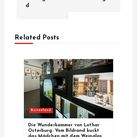
d
n
a
Related Posts
v
i
g
a
t
Buitenland
i
Die Wunderkammer von Lothar
o
Osterburg: Vom Bildrand kuckt
das Mädchen mit dem Weinglas