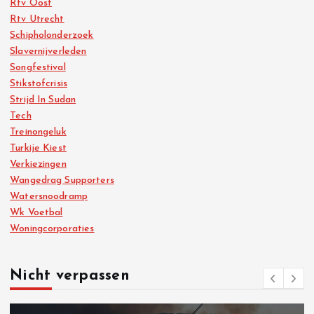
Rtv Oost
Rtv Utrecht
Schipholonderzoek
Slavernijverleden
Songfestival
Stikstofcrisis
Strijd In Sudan
Tech
Treinongeluk
Turkije Kiest
Verkiezingen
Wangedrag Supporters
Watersnoodramp
Wk Voetbal
Woningcorporaties
Nicht verpassen