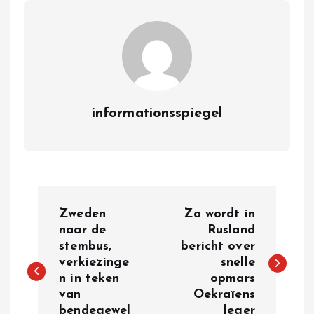
informationsspiegel
P
Zweden
Zo wordt in
o
naar de
Rusland
stembus,
bericht over
verkiezinge
snelle
s
n in teken
opmars
van
Oekraïens
t
bendegewel
leger