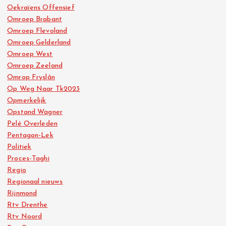
Oekraïens Offensief
Omroep Brabant
Omroep Flevoland
Omroep Gelderland
Omroep West
Omroep Zeeland
Omrop Fryslân
Op Weg Naar Tk2023
Opmerkelijk
Opstand Wagner
Pelé Overleden
Pentagon-Lek
Politiek
Proces-Taghi
Regio
Regionaal nieuws
Rijnmond
Rtv Drenthe
Rtv Noord