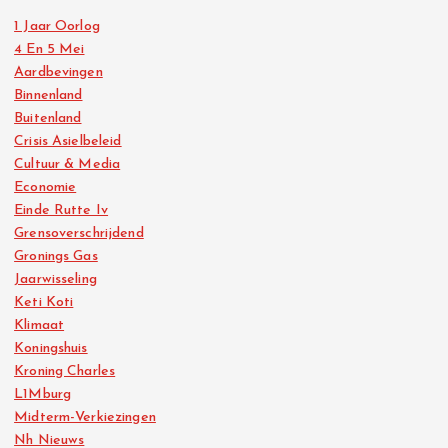
1 Jaar Oorlog
4 En 5 Mei
Aardbevingen
Binnenland
Buitenland
Crisis Asielbeleid
Cultuur & Media
Economie
Einde Rutte Iv
Grensoverschrijdend
Gronings Gas
Jaarwisseling
Keti Koti
Klimaat
Koningshuis
Kroning Charles
L1Mburg
Midterm-Verkiezingen
Nh Nieuws