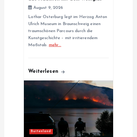
n
August 9, 2026
Lothar Osterburg legt im Herzog Anton
Ulrich Museum in Braunschweig einen
traumschönen Parcours durch die
Kunstgeschichte – mit irritierendem
Maßstab.
mehr…
Weiterlesen
Buitenland