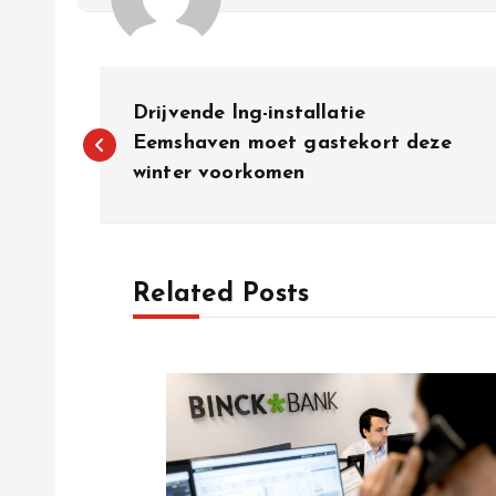
P
Drijvende lng-installatie
o
Eemshaven moet gastekort deze
winter voorkomen
s
t
Related Posts
n
a
v