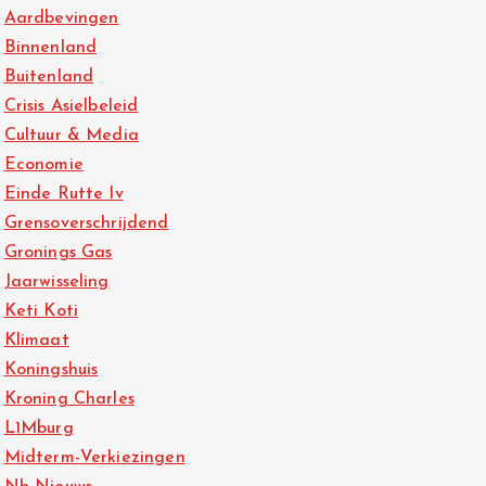
Aardbevingen
Binnenland
Buitenland
Crisis Asielbeleid
Cultuur & Media
Economie
Einde Rutte Iv
Grensoverschrijdend
Gronings Gas
Jaarwisseling
Keti Koti
Klimaat
Koningshuis
Kroning Charles
L1Mburg
Midterm-Verkiezingen