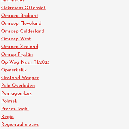
Nh Nieuws
Oekraïens Offensief
Omroep Brabant
Omroep Flevoland
Omroep Gelderland
Omroep West
Omroep Zeeland
Omrop Fryslân
Op Weg Naar Tk2023
Opmerkelijk
Opstand Wagner
Pelé Overleden
Pentagon-Lek
Politiek
Proces-Taghi
Regio
Regionaal nieuws