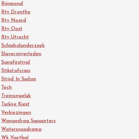
Rijnmond
Rtv Drenthe
Rtv Noord
Rtv Oost
Rtv Utrecht
Schipholonderzoek
Slavernijverleden
Songfestival
Stikstofcrisis
Strijd In Sudan
Tech
Treinongeluk
Turkije Kiest
Verkiezingen
Wangedrag Supporters
Watersnoodramp
Wk Voetbal