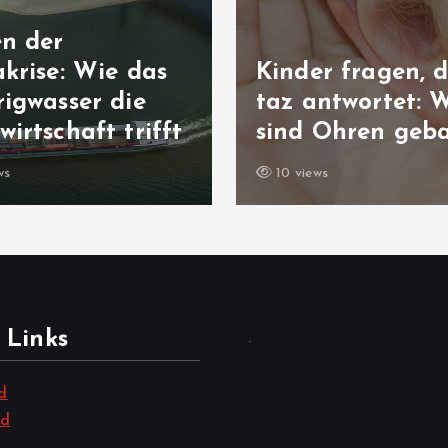
en der
krise: Wie das
Kinder fragen, d
igwasser die
taz antwortet: 
irtschaft trifft
sind Ohren geb
ws
10 views
 Links
.
d
nd