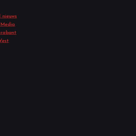
 nieuws
 Media
rabant
West