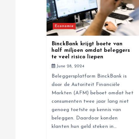
i
g
Economie
a
BinckBank krijgt boete van
half miljoen omdat beleggers
te veel risico liepen
t
June 28, 2024
i
Beleggersplatform BinckBank is
door de Autoriteit Financiële
o
Markten (AFM) beboet omdat het
consumenten twee jaar lang niet
n
genoeg toetste op kennis van
beleggen. Daardoor konden
klanten hun geld steken in…