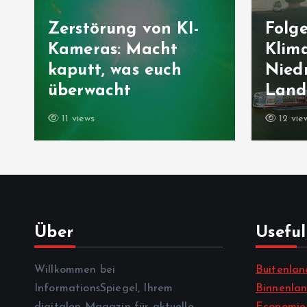
Zerstörung von KI-
Folg
Kameras: Macht
Klima
kaputt, was euch
Niedr
überwacht
Landw
11 views
12 vie
Über
Useful
Willkommen bei
Buitenlan
InformationsSpiegel, Ihrem
Binnenla
digitalen Magazin für aktuelle
Economie