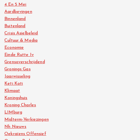
4 En 5 Mei
Aardbevingen
Binnenland
Buitenland
Crisis Asielbeleid
Cultuur & Media
Economie
Einde Rutte Iv
Grensoverschrijdend
Gronings Gas
Jaarwisseling
Keti Koti
Klimaat
Koningshuis
Kroning Charles
L1Mburg
Midterm-Verkiezingen
Nh Nieuws
Oekraïens Offensief