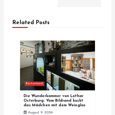
a
v
Related Posts
i
g
a
t
i
Buitenland
o
Die Wunderkammer von Lothar
n
Osterburg: Vom Bildrand kuckt
das Mädchen mit dem Weinglas
August 9, 2026