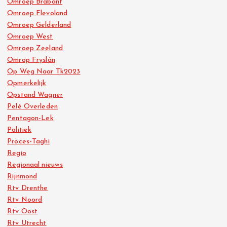
Omroep Brabant
Omroep Flevoland
Omroep Gelderland
Omroep West
Omroep Zeeland
Omrop Fryslân
Op Weg Naar Tk2023
Opmerkelijk
Opstand Wagner
Pelé Overleden
Pentagon-Lek
Politiek
Proces-Taghi
Regio
Regionaal nieuws
Rijnmond
Rtv Drenthe
Rtv Noord
Rtv Oost
Rtv Utrecht