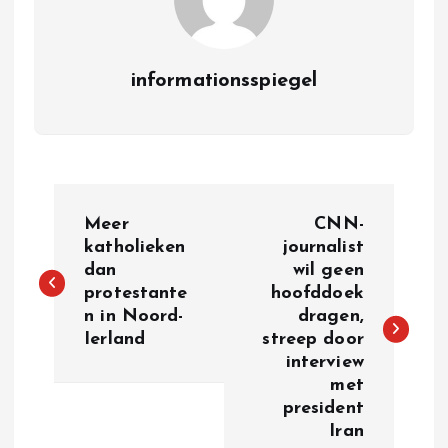
informationsspiegel
P
Meer
CNN-
o
katholieken
journalist
dan
wil geen
protestante
hoofddoek
s
n in Noord-
dragen,
Ierland
streep door
t
interview
met
n
president
Iran