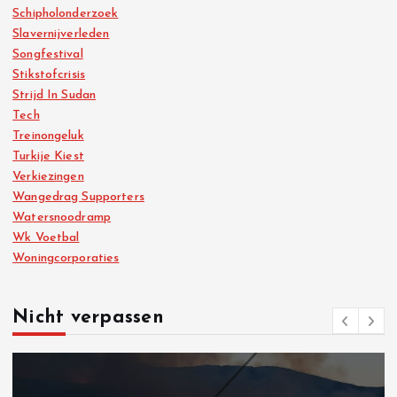
Schipholonderzoek
Slavernijverleden
Songfestival
Stikstofcrisis
Strijd In Sudan
Tech
Treinongeluk
Turkije Kiest
Verkiezingen
Wangedrag Supporters
Watersnoodramp
Wk Voetbal
Woningcorporaties
Nicht verpassen