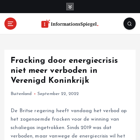
S
k
i
p
t
o
c
o
Fracking door energiecrisis
n
t
niet meer verboden in
e
Verenigd Koninkrijk
n
t
Buitenland
September 22, 2022
De Britse regering heeft vandaag het verbod op
het zogenoemde fracken voor de winning van
schaliegas ingetrokken. Sinds 2019 was dat
verboden, maar vanwege de energiecrisis wil het