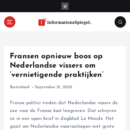
S
k
i
p
t
o
c
o
Fransen opnieuw boos op
n
t
Nederlandse vissers om
e
‘vernietigende praktijken’
n
t
Buitenland
September 21, 2022
Franse politici vinden dat Nederlandse vissers de
zee voor de Franse kust leegroven. Dat schrijven
ze in een open brief in dagblad Le Monde. Het
gaat om Nederlandse vissersschepen met grote