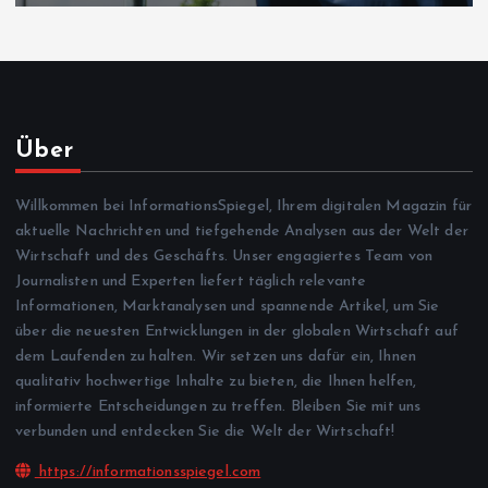
Über
Willkommen bei InformationsSpiegel, Ihrem digitalen Magazin für
aktuelle Nachrichten und tiefgehende Analysen aus der Welt der
Wirtschaft und des Geschäfts. Unser engagiertes Team von
Journalisten und Experten liefert täglich relevante
Informationen, Marktanalysen und spannende Artikel, um Sie
über die neuesten Entwicklungen in der globalen Wirtschaft auf
dem Laufenden zu halten. Wir setzen uns dafür ein, Ihnen
qualitativ hochwertige Inhalte zu bieten, die Ihnen helfen,
informierte Entscheidungen zu treffen. Bleiben Sie mit uns
verbunden und entdecken Sie die Welt der Wirtschaft!
https://informationsspiegel.com