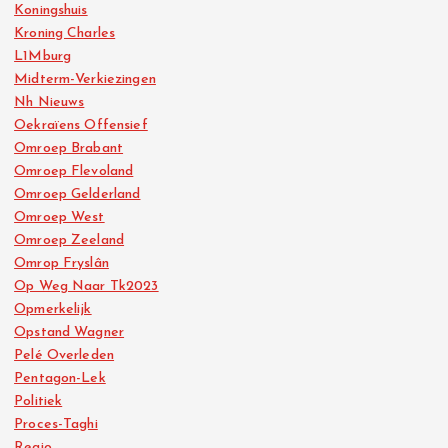
Koningshuis
Kroning Charles
L1Mburg
Midterm-Verkiezingen
Nh Nieuws
Oekraïens Offensief
Omroep Brabant
Omroep Flevoland
Omroep Gelderland
Omroep West
Omroep Zeeland
Omrop Fryslân
Op Weg Naar Tk2023
Opmerkelijk
Opstand Wagner
Pelé Overleden
Pentagon-Lek
Politiek
Proces-Taghi
Regio