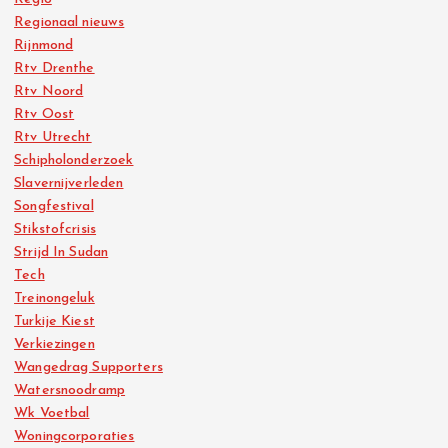
Regionaal nieuws
Rijnmond
Rtv Drenthe
Rtv Noord
Rtv Oost
Rtv Utrecht
Schipholonderzoek
Slavernijverleden
Songfestival
Stikstofcrisis
Strijd In Sudan
Tech
Treinongeluk
Turkije Kiest
Verkiezingen
Wangedrag Supporters
Watersnoodramp
Wk Voetbal
Woningcorporaties