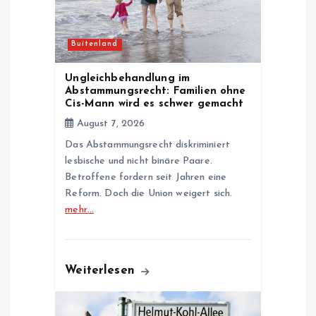
a
t
Buitenland
i
Ungleichbehandlung im
Abstammungsrecht: Familien ohne
o
Cis-Mann wird es schwer gemacht
August 7, 2026
n
Das Abstammungsrecht diskriminiert
lesbische und nicht binäre Paare.
Betroffene fordern seit Jahren eine
Reform. Doch die Union weigert sich.
mehr…
Weiterlesen