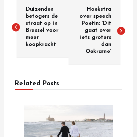
P
Duizenden
Hoekstra
o
betogers de
over speech
straat op in
Poetin: ‘Dit
Brussel voor
gaat over
s
meer
iets groters
koopkracht
dan
t
Oekraïne’
n
a
Related Posts
v
i
g