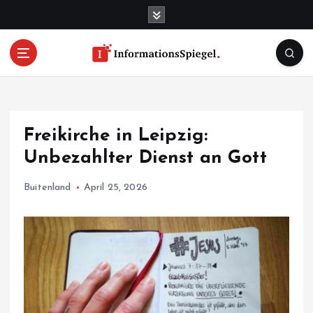
S
k
i
p
t
o
c
o
Freikirche in Leipzig:
n
t
Unbezahlter Dienst an Gott
e
n
Buitenland
April 25, 2026
t