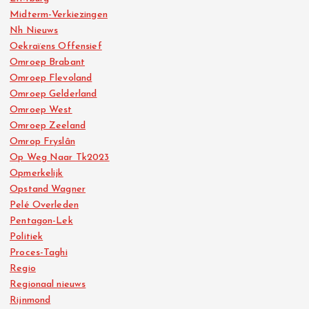
Midterm-Verkiezingen
Nh Nieuws
Oekraïens Offensief
Omroep Brabant
Omroep Flevoland
Omroep Gelderland
Omroep West
Omroep Zeeland
Omrop Fryslân
Op Weg Naar Tk2023
Opmerkelijk
Opstand Wagner
Pelé Overleden
Pentagon-Lek
Politiek
Proces-Taghi
Regio
Regionaal nieuws
Rijnmond