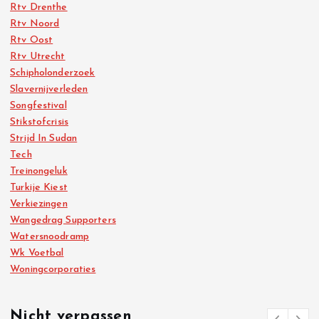
Rtv Drenthe
Rtv Noord
Rtv Oost
Rtv Utrecht
Schipholonderzoek
Slavernijverleden
Songfestival
Stikstofcrisis
Strijd In Sudan
Tech
Treinongeluk
Turkije Kiest
Verkiezingen
Wangedrag Supporters
Watersnoodramp
Wk Voetbal
Woningcorporaties
Nicht verpassen