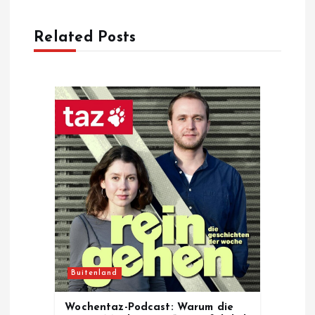
v
Related Posts
i
g
a
t
i
o
n
Buitenland
Wochentaz-Podcast: Warum die