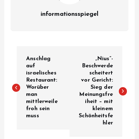
informationsspiegel
P
Anschlag
„Nius“-
o
auf
Beschwerde
israelisches
scheitert
Restaurant:
vor Gericht:
s
Worüber
Sieg der
man
Meinungsfre
t
mittlerweile
iheit – mit
froh sein
kleinem
n
muss
Schönheitsfe
hler
a