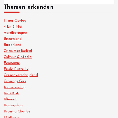
Themen erkunden
1 Jaar Oorlog
4 En 5 Mei
Aardbevingen
Binnenland
Buitenland
Crisis Asielbeleid
Cultuur & Media
Economie
Einde Rutte Iv
Grensoverschrijdend
Gronings Gas
Jaarwisseling
Keti Koti
Klimaat
Koningshuis
Kroning Charles
L1Mburg