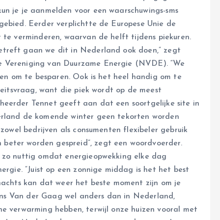
kun je je aanmelden voor een waarschuwings-sms
gebied. Eerder verplichtte de Europese Unie de
 te verminderen, waarvan de helft tijdens piekuren.
treft gaan we dit in Nederland ook doen,” zegt
se Vereniging van Duurzame Energie (NVDE). “We
doen om te besparen. Ook is het heel handig om te
iteitsvraag, want die piek wordt op de meest
eerder Tennet geeft aan dat een soortgelijke site in
derland de komende winter geen tekorten worden
 zowel bedrijven als consumenten flexibeler gebruik
beter worden gespreid”, zegt een woordvoerder.
’ zo nuttig omdat energieopwekking elke dag
ergie. “Juist op een zonnige middag is het het best
 nachts kan dat weer het beste moment zijn om je
lgens Van der Gaag wel anders dan in Nederland,
he verwarming hebben, terwijl onze huizen vooral met