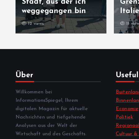
Stadt, aus der ich
Gren
weggegangen bin
Itali
12 views
11 vie
Über
Useful
Willkommen bei
Buitenlan
InformationsSpiegel, Ihrem
Binnenla
digitalen Magazin für aktuelle
Economie
Nachrichten und tiefgehende
Politiek
Analysen aus der Welt der
Regionaal
Wirtschaft und des Geschäfts.
Cultuur &