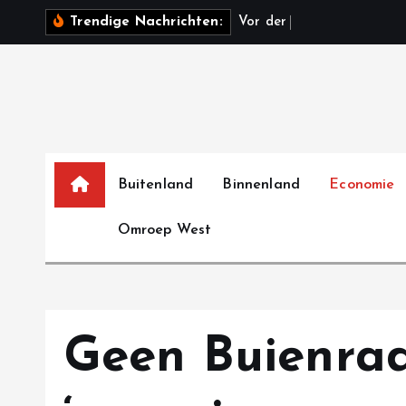
S
V
o
r
d
e
r
W
a
h
l
i
n
Trendige Nachrichten:
k
i
p
t
o
c
o
Buitenland
Binnenland
Economie
n
Omroep West
t
e
n
t
Geen Buienra