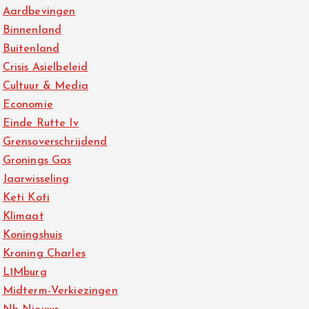
Aardbevingen
Binnenland
Buitenland
Crisis Asielbeleid
Cultuur & Media
Economie
Einde Rutte Iv
Grensoverschrijdend
Gronings Gas
Jaarwisseling
Keti Koti
Klimaat
Koningshuis
Kroning Charles
L1Mburg
Midterm-Verkiezingen