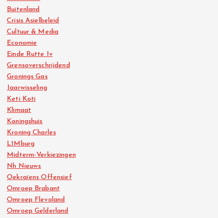
Buitenland
Crisis Asielbeleid
Cultuur & Media
Economie
Einde Rutte Iv
Grensoverschrijdend
Gronings Gas
Jaarwisseling
Keti Koti
Klimaat
Koningshuis
Kroning Charles
L1Mburg
Midterm-Verkiezingen
Nh Nieuws
Oekraïens Offensief
Omroep Brabant
Omroep Flevoland
Omroep Gelderland