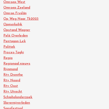
Omroep West
Omroep Zeeland
Omrop Fryslân
Op Weg Naar Tk2023
Opmerkelijk
Opstand Wagner
Pelé Overleden
Pentagon-Lek
Politiek
Proces-Taghi
Regio
Regionaal nieuws
Rijnmond
Rtv Drenthe
Rtv Noord
Rtv Oost
Rtv Utrecht
Schipholonderzoek
Slavernijverleden
Songfestival