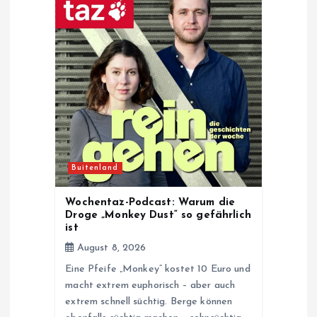
g
a
t
i
o
Buitenland
n
Wochentaz-Podcast: Warum die
Droge „Monkey Dust“ so gefährlich
ist
August 8, 2026
Eine Pfeife „Monkey“ kostet 10 Euro und
macht extrem euphorisch – aber auch
extrem schnell süchtig. Berge können