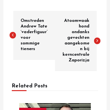
P
Omstreden
Atoomwaak
o
Andrew Tate
hond
‘vaderfiguur’
ondanks
voor
gevechten
s
sommige
aangekome
tieners
n bij
t
kerncentrale
Zaporizja
n
a
Related Posts
v
i