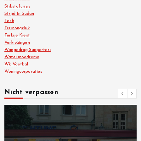
Stikstofcrisis
Strijd In Sudan
Tech
Treinongeluk
Turkije Kiest
Verkiezingen
Wangedrag Supporters
Watersnoodramp
Wk Voetbal
Woningcorporaties
Nicht verpassen