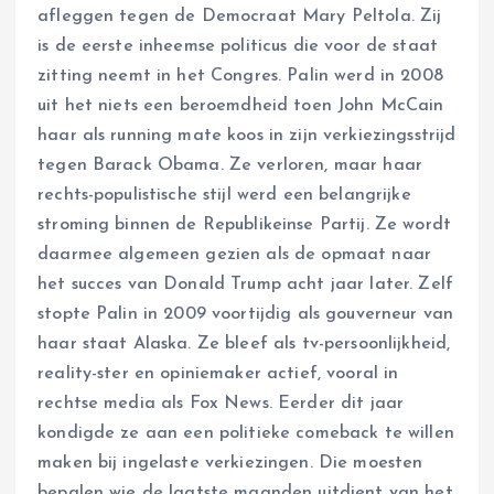
afleggen tegen de Democraat Mary Peltola. Zij
is de eerste inheemse politicus die voor de staat
zitting neemt in het Congres. Palin werd in 2008
uit het niets een beroemdheid toen John McCain
haar als running mate koos in zijn verkiezingsstrijd
tegen Barack Obama. Ze verloren, maar haar
rechts-populistische stijl werd een belangrijke
stroming binnen de Republikeinse Partij. Ze wordt
daarmee algemeen gezien als de opmaat naar
het succes van Donald Trump acht jaar later. Zelf
stopte Palin in 2009 voortijdig als gouverneur van
haar staat Alaska. Ze bleef als tv-persoonlijkheid,
reality-ster en opiniemaker actief, vooral in
rechtse media als Fox News. Eerder dit jaar
kondigde ze aan een politieke comeback te willen
maken bij ingelaste verkiezingen. Die moesten
bepalen wie de laatste maanden uitdient van het