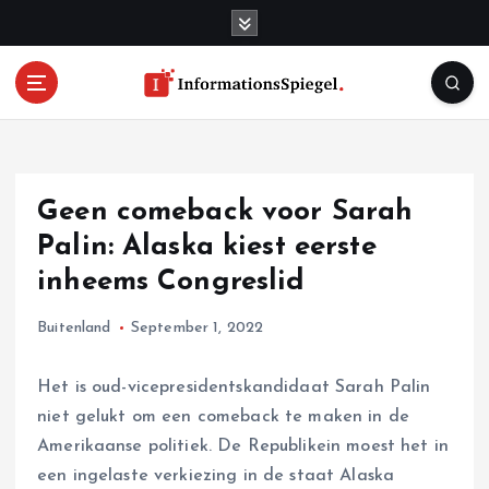
S
k
i
p
t
o
c
o
Geen comeback voor Sarah
n
t
Palin: Alaska kiest eerste
e
inheems Congreslid
n
t
Buitenland
September 1, 2022
Het is oud-vicepresidentskandidaat Sarah Palin
niet gelukt om een comeback te maken in de
Amerikaanse politiek. De Republikein moest het in
een ingelaste verkiezing in de staat Alaska