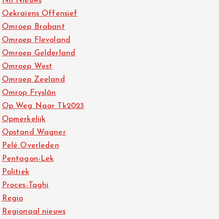
Nh Nieuws
Oekraïens Offensief
Omroep Brabant
Omroep Flevoland
Omroep Gelderland
Omroep West
Omroep Zeeland
Omrop Fryslân
Op Weg Naar Tk2023
Opmerkelijk
Opstand Wagner
Pelé Overleden
Pentagon-Lek
Politiek
Proces-Taghi
Regio
Regionaal nieuws