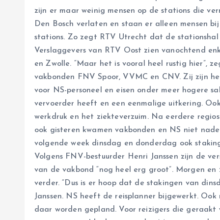
zijn er maar weinig mensen op de stations die ver
Den Bosch verlaten en staan er alleen mensen bij
stations. Zo zegt RTV Utrecht dat de stationshal 
Verslaggevers van RTV Oost zien vanochtend enke
en Zwolle. “Maar het is vooral heel rustig hier”,
vakbonden FNV Spoor, VVMC en CNV. Zij zijn he
voor NS-personeel en eisen onder meer hogere sal
vervoerder heeft en een eenmalige uitkering. Oo
werkdruk en het ziekteverzuim. Na eerdere regi
ook gisteren kwamen vakbonden en NS niet nader
volgende week dinsdag en donderdag ook stakin
Volgens FNV-bestuurder Henri Janssen zijn de vers
van de vakbond “nog heel erg groot”. Morgen en 
verder. “Dus is er hoop dat de stakingen van di
Janssen. NS heeft de reisplanner bijgewerkt. Ook
daar worden gepland. Voor reizigers die geraakt 