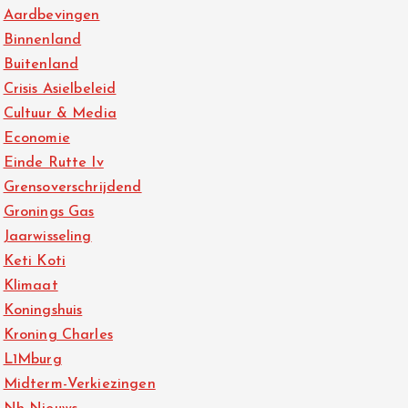
Aardbevingen
Binnenland
Buitenland
Crisis Asielbeleid
Cultuur & Media
Economie
Einde Rutte Iv
Grensoverschrijdend
Gronings Gas
Jaarwisseling
Keti Koti
Klimaat
Koningshuis
Kroning Charles
L1Mburg
Midterm-Verkiezingen