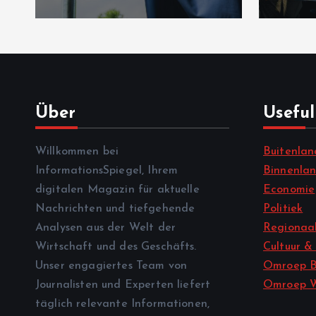
Über
Useful
Willkommen bei
Buitenlan
InformationsSpiegel, Ihrem
Binnenla
digitalen Magazin für aktuelle
Economie
Nachrichten und tiefgehende
Politiek
Analysen aus der Welt der
Regionaal
Wirtschaft und des Geschäfts.
Cultuur &
Unser engagiertes Team von
Omroep B
Journalisten und Experten liefert
Omroep 
täglich relevante Informationen,