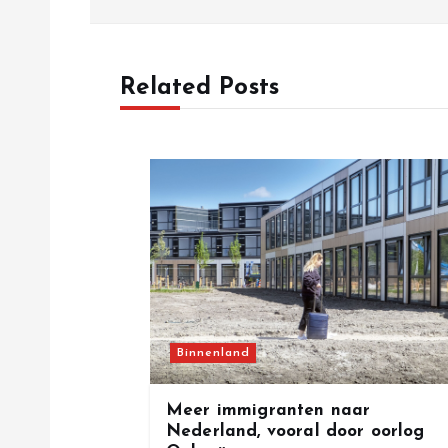
s
t
Related Posts
n
a
v
i
g
Binnenland
a
Meer immigranten naar
Nederland, vooral door oorlog