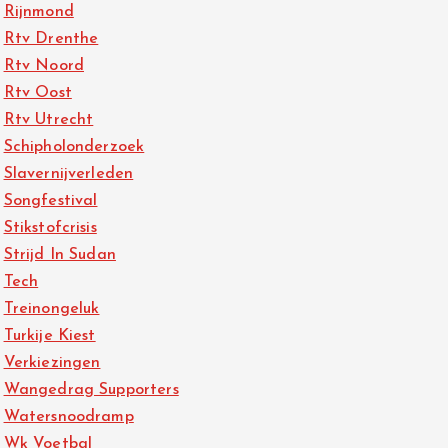
Rijnmond
Rtv Drenthe
Rtv Noord
Rtv Oost
Rtv Utrecht
Schipholonderzoek
Slavernijverleden
Songfestival
Stikstofcrisis
Strijd In Sudan
Tech
Treinongeluk
Turkije Kiest
Verkiezingen
Wangedrag Supporters
Watersnoodramp
Wk Voetbal