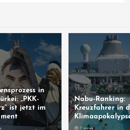
ensprozess in
ürkei: „PKK-
Nabu-Ranking:
z“ ist jetzt im
Kreuzfahrer in d
ament
Klimaapokalyps
s
7 views