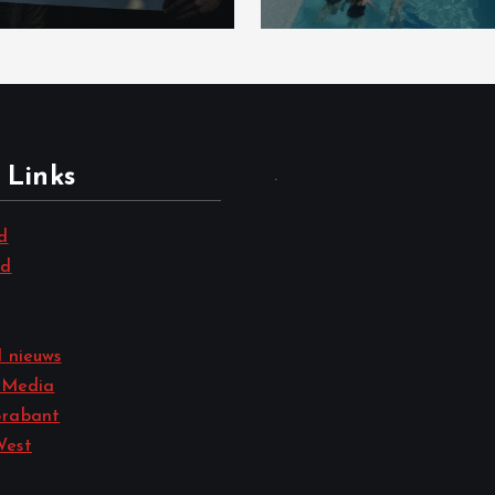
 Links
.
d
nd
 nieuws
 Media
rabant
West