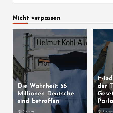
Nicht verpassen
Fried
Die Wahrheit: 56
der T
Millionen Deutsche
Geset
sind betroffen
Parl
8 views
9 view