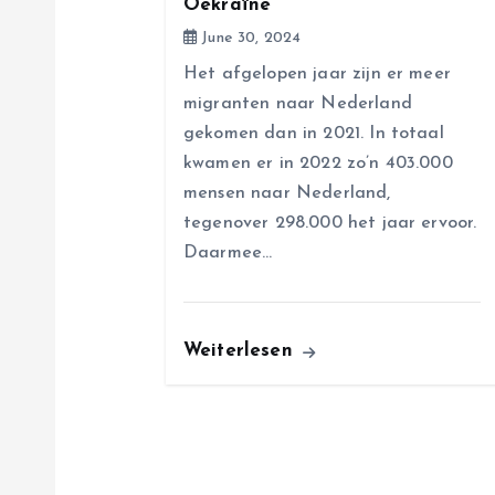
Oekraïne
t
June 30, 2024
i
Het afgelopen jaar zijn er meer
migranten naar Nederland
o
gekomen dan in 2021. In totaal
kwamen er in 2022 zo’n 403.000
n
mensen naar Nederland,
tegenover 298.000 het jaar ervoor.
Daarmee…
Weiterlesen