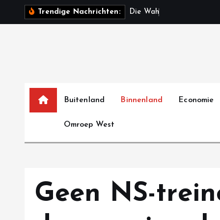
S
D
i
e
W
a
h
r
h
e
i
t
:
5
Trendige Nachrichten:
k
i
p
t
o
c
o
Buitenland
Binnenland
Economie
n
Omroep West
t
e
n
t
Geen NS-trein