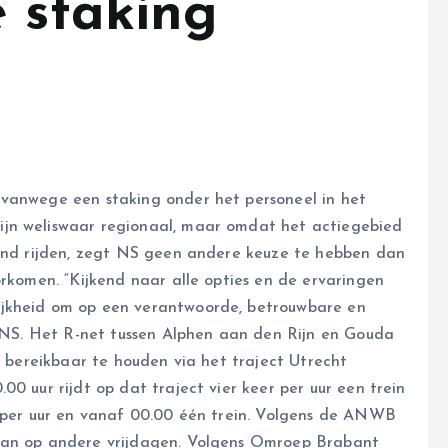
e staking
 vanwege een staking onder het personeel in het
ijn weliswaar regionaal, maar omdat het actiegebied
land rijden, zegt NS geen andere keuze te hebben dan
orkomen. “Kijkend naar alle opties en de ervaringen
ijkheid om op een verantwoorde, betrouwbare en
gt NS. Het R-net tussen Alphen aan den Rijn en Gouda
n bereikbaar te houden via het traject Utrecht
0 uur rijdt op dat traject vier keer per uur een trein
 per uur en vanaf 00.00 één trein. Volgens de ANWB
 dan op andere vrijdagen. Volgens Omroep Brabant