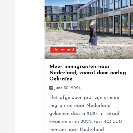
a
v
i
g
Binnenland
a
Meer immigranten naar
Nederland, vooral door oorlog
Oekraïne
t
June 30, 2024
i
Het afgelopen jaar zijn er meer
migranten naar Nederland
o
gekomen dan in 2021. In totaal
kwamen er in 2022 zo’n 403.000
mensen naar Nederland,