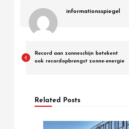
informationsspiegel
P
Record aan zonneschijn betekent
o
ook recordopbrengst zonne-energie
s
t
Related Posts
n