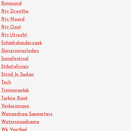
Rijnmond
Rtv Drenthe
Rtv Noord
Rtv Oost
Rtv Utrecht
Schipholonderzoek
Slavernijverleden
Songfestival
Stikstofcrisis
Strijd In Sudan
Tech
Treinongeluk
Turkije Kiest
Verkiezingen
Wangedrag Supporters
Watersnoodramp
Wk Voetbal