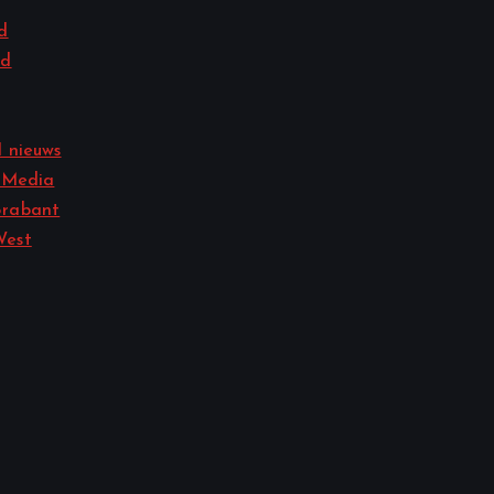
d
nd
 nieuws
 Media
rabant
West