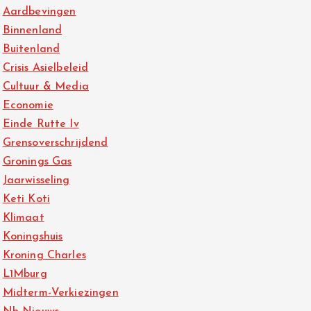
Aardbevingen
Binnenland
Buitenland
Crisis Asielbeleid
Cultuur & Media
Economie
Einde Rutte Iv
Grensoverschrijdend
Gronings Gas
Jaarwisseling
Keti Koti
Klimaat
Koningshuis
Kroning Charles
L1Mburg
Midterm-Verkiezingen