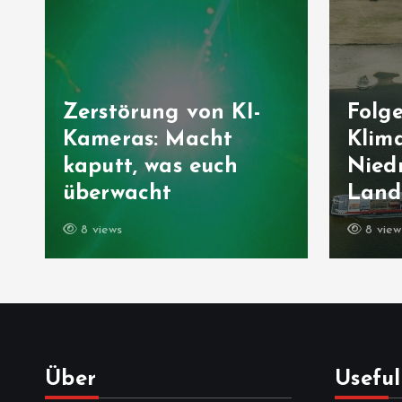
Zerstörung von KI-
Folg
Kameras: Macht
Klima
kaputt, was euch
Niedr
überwacht
Landw
8 views
8 view
Über
Useful