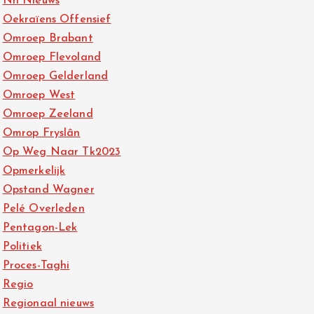
Nh Nieuws
Oekraïens Offensief
Omroep Brabant
Omroep Flevoland
Omroep Gelderland
Omroep West
Omroep Zeeland
Omrop Fryslân
Op Weg Naar Tk2023
Opmerkelijk
Opstand Wagner
Pelé Overleden
Pentagon-Lek
Politiek
Proces-Taghi
Regio
Regionaal nieuws