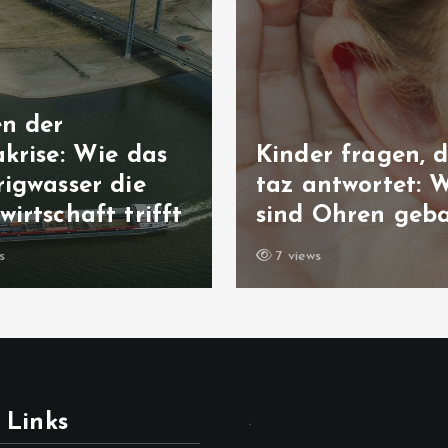
en der
krise: Wie das
Kinder fragen, d
igwasser die
taz antwortet: 
irtschaft trifft
sind Ohren geb
s
7 views
 Links
.