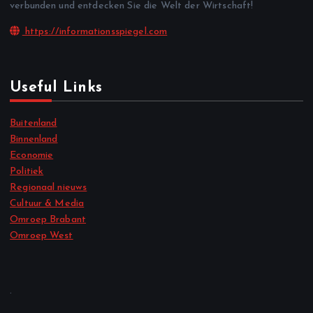
verbunden und entdecken Sie die Welt der Wirtschaft!
https://informationsspiegel.com
Useful Links
Buitenland
Binnenland
Economie
Politiek
Regionaal nieuws
Cultuur & Media
Omroep Brabant
Omroep West
.