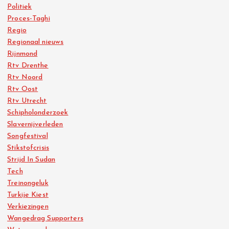
Politiek
Proces-Taghi
Regio
Regionaal nieuws
Rijnmond
Rtv Drenthe
Rtv Noord
Rtv Oost
Rtv Utrecht
Schipholonderzoek
Slavernijverleden
Songfestival
Stikstofcrisis
Strijd In Sudan
Tech
Treinongeluk
Turkije Kiest
Verkiezingen
Wangedrag Supporters