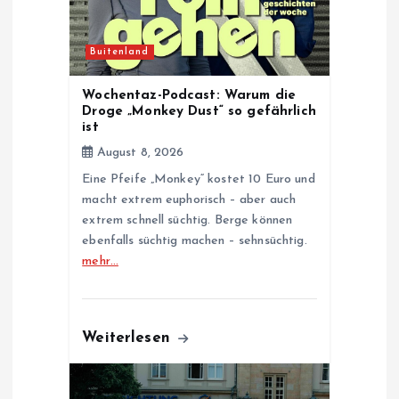
i
Buitenland
o
Wochentaz-Podcast: Warum die
n
Droge „Monkey Dust“ so gefährlich
ist
August 8, 2026
Eine Pfeife „Monkey“ kostet 10 Euro und
macht extrem euphorisch – aber auch
extrem schnell süchtig. Berge können
ebenfalls süchtig machen – sehnsüchtig.
mehr…
Weiterlesen