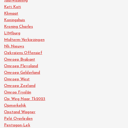
Jaarwisseling
Keti Koti
Klimaat
Koningshuis
Kroning Charles
L1Mburg
Midterm-Verkiezingen
Nh Nieuws
Oekraïens Offensief
Omroep Brabant
Omroep Flevoland
Omroep Gelderland
Omroep West
Omroep Zeeland
Omrop Fryslân
Op Weg Naar Tk2023
Opmerkelijk
Opstand Wagner
Pelé Overleden
Pentagon-Lek