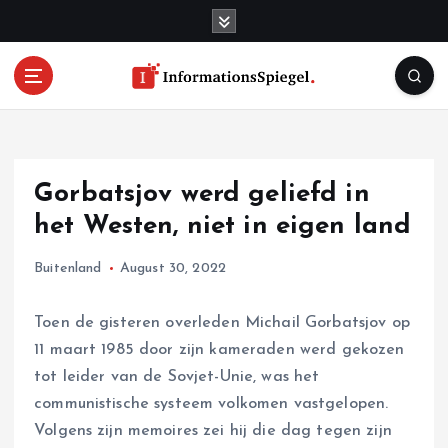
S
k
i
p
t
o
c
o
Gorbatsjov werd geliefd in
n
t
het Westen, niet in eigen land
e
n
Buitenland
August 30, 2022
t
Toen de gisteren overleden Michail Gorbatsjov op
11 maart 1985 door zijn kameraden werd gekozen
tot leider van de Sovjet-Unie, was het
communistische systeem volkomen vastgelopen.
Volgens zijn memoires zei hij die dag tegen zijn