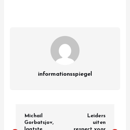
informationsspiegel
P
Michail
Leiders
o
Gorbatsjov,
uiten
laatste
respect voor