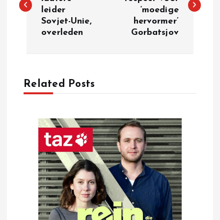
leider
‘moedige
s
Sovjet-Unie,
hervormer’
overleden
Gorbatsjov
t
n
a
Related Posts
v
i
g
a
t