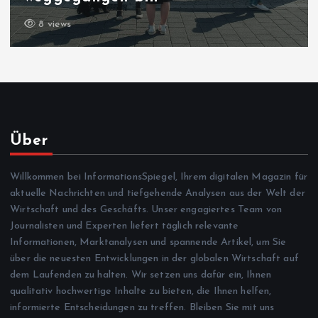
6 views
Über
Willkommen bei InformationsSpiegel, Ihrem digitalen Magazin für
aktuelle Nachrichten und tiefgehende Analysen aus der Welt der
Wirtschaft und des Geschäfts. Unser engagiertes Team von
Journalisten und Experten liefert täglich relevante
Informationen, Marktanalysen und spannende Artikel, um Sie
über die neuesten Entwicklungen in der globalen Wirtschaft auf
dem Laufenden zu halten. Wir setzen uns dafür ein, Ihnen
qualitativ hochwertige Inhalte zu bieten, die Ihnen helfen,
informierte Entscheidungen zu treffen. Bleiben Sie mit uns