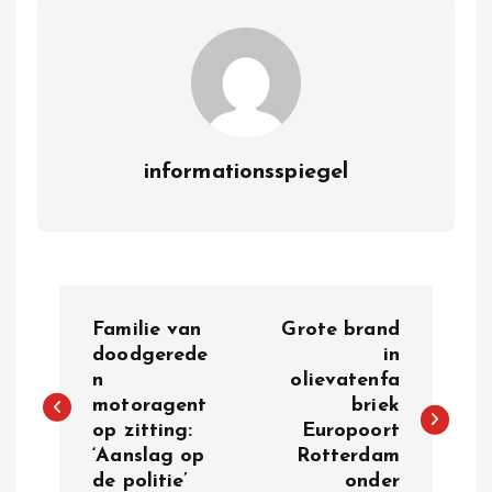
informationsspiegel
P
Familie van
Grote brand
o
doodgerede
in
n
olievatenfa
motoragent
briek
s
op zitting:
Europoort
‘Aanslag op
Rotterdam
t
de politie’
onder