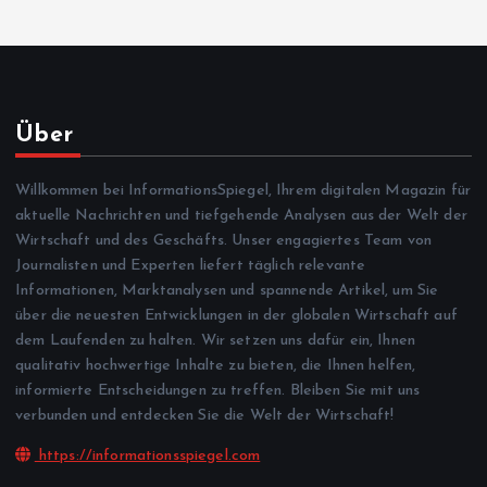
Über
Willkommen bei InformationsSpiegel, Ihrem digitalen Magazin für
aktuelle Nachrichten und tiefgehende Analysen aus der Welt der
Wirtschaft und des Geschäfts. Unser engagiertes Team von
Journalisten und Experten liefert täglich relevante
Informationen, Marktanalysen und spannende Artikel, um Sie
über die neuesten Entwicklungen in der globalen Wirtschaft auf
dem Laufenden zu halten. Wir setzen uns dafür ein, Ihnen
qualitativ hochwertige Inhalte zu bieten, die Ihnen helfen,
informierte Entscheidungen zu treffen. Bleiben Sie mit uns
verbunden und entdecken Sie die Welt der Wirtschaft!
https://informationsspiegel.com