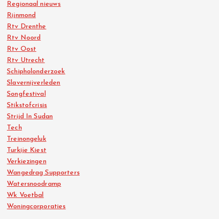
Regionaal nieuws
Rijnmond
Rtv Drenthe
Rtv Noord
Rtv Oost
Rtv Utrecht
Schipholonderzoek
Slavernijverleden
Songfestival
Stikstofcrisis
Strijd In Sudan
Tech
Treinongeluk
Turkije Kiest
Verkiezingen
Wangedrag Supporters
Watersnoodramp
Wk Voetbal
Woningcorporaties