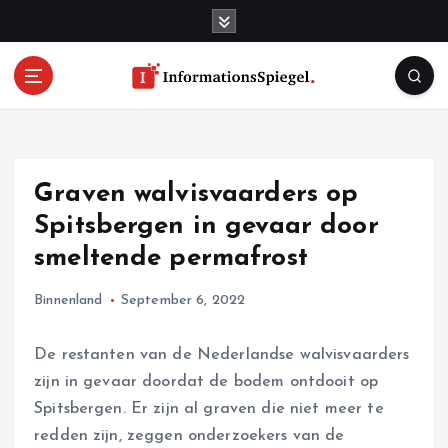
S
k
i
p
t
o
c
o
Graven walvisvaarders op
n
t
Spitsbergen in gevaar door
e
smeltende permafrost
n
t
Binnenland
September 6, 2022
De restanten van de Nederlandse walvisvaarders
zijn in gevaar doordat de bodem ontdooit op
Spitsbergen. Er zijn al graven die niet meer te
redden zijn, zeggen onderzoekers van de