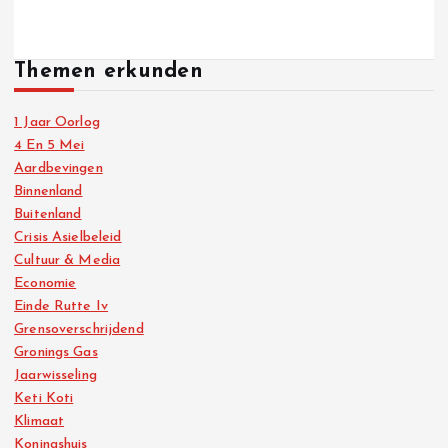
Themen erkunden
1 Jaar Oorlog
4 En 5 Mei
Aardbevingen
Binnenland
Buitenland
Crisis Asielbeleid
Cultuur & Media
Economie
Einde Rutte Iv
Grensoverschrijdend
Gronings Gas
Jaarwisseling
Keti Koti
Klimaat
Koningshuis