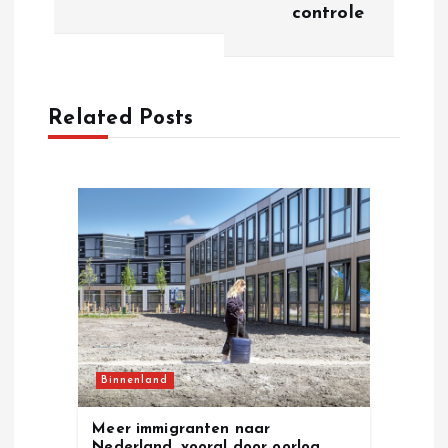
controle
n
a
Related Posts
v
i
g
a
t
i
Binnenland
o
Meer immigranten naar
Nederland, vooral door oorlog