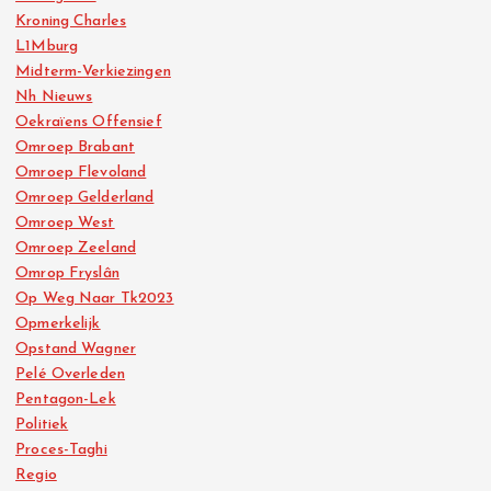
Kroning Charles
L1Mburg
Midterm-Verkiezingen
Nh Nieuws
Oekraïens Offensief
Omroep Brabant
Omroep Flevoland
Omroep Gelderland
Omroep West
Omroep Zeeland
Omrop Fryslân
Op Weg Naar Tk2023
Opmerkelijk
Opstand Wagner
Pelé Overleden
Pentagon-Lek
Politiek
Proces-Taghi
Regio