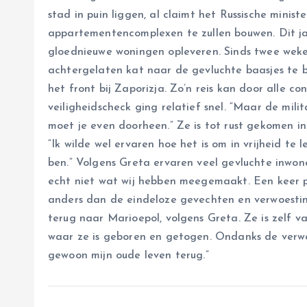
stad in puin liggen, al claimt het Russische minis
appartementencomplexen te zullen bouwen. Dit ja
gloednieuwe woningen opleveren. Sinds twee weken
achtergelaten kat naar de gevluchte baasjes te b
het front bij Zaporizja. Zo’n reis kan door alle 
veiligheidscheck ging relatief snel. “Maar de mili
moet je even doorheen.” Ze is tot rust gekomen in
“Ik wilde wel ervaren hoe het is om in vrijheid te
ben.” Volgens Greta ervaren veel gevluchte inwone
echt niet wat wij hebben meegemaakt. Een keer p
anders dan de eindeloze gevechten en verwoesting
terug naar Marioepol, volgens Greta. Ze is zelf 
waar ze is geboren en getogen. Ondanks de verwoe
gewoon mijn oude leven terug.”