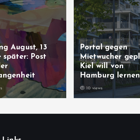
ng August, 13
Portal gegen
 später: Post
Mietwucher gepl
der
Kiel will von
angenheit
Hamburg lerne
ws
10 views
.