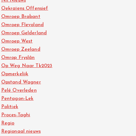
Nh Nieuws
Oekraïens Offensief
Omroep Brabant
Omroep Flevoland
Omroep Gelderland
Omroep West
Omroep Zeeland
Omrop Fryslân
Op Weg Naar Tk2023
Opmerkelijk
Opstand Wagner
Pelé Overleden
Pentagon-Lek
Politiek
Proces-Taghi
Regio
Regionaal nieuws