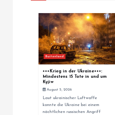
n
a
v
i
Buitenland
g
+++Krieg in der Ukraine+++:
a
Mindestens 15 Tote in und um
Kyjiw
t
August 5, 2026
Laut ukrainischer Luftwaffe
i
konnte die Ukraine bei einem
nächtlichen russischen Angriff