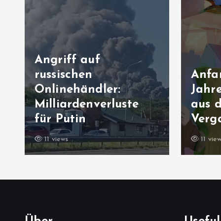
Angriff auf
russischen
Anfa
Onlinehändler:
Jahre
n
Milliardenverluste
aus 
für Putin
Verg
11 views
11 vie