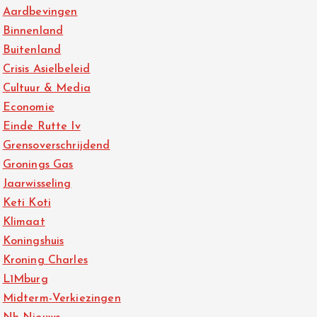
Aardbevingen
Binnenland
Buitenland
Crisis Asielbeleid
Cultuur & Media
Economie
Einde Rutte Iv
Grensoverschrijdend
Gronings Gas
Jaarwisseling
Keti Koti
Klimaat
Koningshuis
Kroning Charles
L1Mburg
Midterm-Verkiezingen