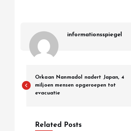
informationsspiegel
P
Orkaan Nanmadol nadert Japan, 4
o
miljoen mensen opgeroepen tot
evacuatie
s
t
Related Posts