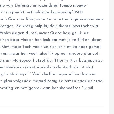
terie van Defensie in razendsnel tempo nieuwe
ar nog moet het militaire bouwbedrijf 1500
 is Greta in Kiev, waar ze naartoe is gereisd om een
rengen. Ze kreeg hulp bij de riskante overtocht via
controles dagen duren, maar Greta had geluk: de
tairen daar vinden het leuk om met je te flirten, daar
 Kiev, maar toch voelt ze zich er niet op haar gemak.
 leven, maar het voelt alsof ik op een andere planeet
rs uit Marioepol hetzelfde. “Hier in Kiev begrijpen ze
er week een raketaanval op de stad is echt wat
 in Marioepol.” Veel vluchtelingen willen daarom
van plan volgende maand terug te reizen naar de stad
sting en het gebrek aan basisbehoeftes. “Ik wil