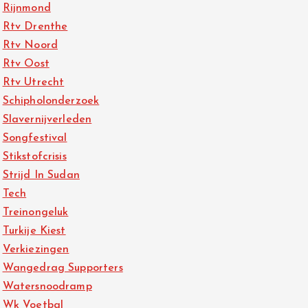
Rijnmond
Rtv Drenthe
Rtv Noord
Rtv Oost
Rtv Utrecht
Schipholonderzoek
Slavernijverleden
Songfestival
Stikstofcrisis
Strijd In Sudan
Tech
Treinongeluk
Turkije Kiest
Verkiezingen
Wangedrag Supporters
Watersnoodramp
Wk Voetbal