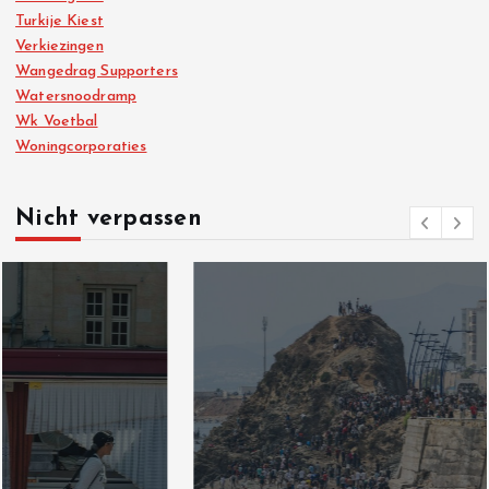
Turkije Kiest
Verkiezingen
Wangedrag Supporters
Watersnoodramp
Wk Voetbal
Woningcorporaties
Nicht verpassen