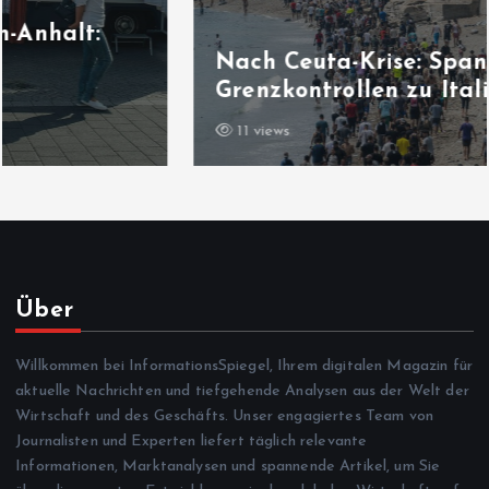
Nach Ceuta-Krise: Spanien kündigt
Grenzkontrollen zu Italien an
11 views
Über
Willkommen bei InformationsSpiegel, Ihrem digitalen Magazin für
aktuelle Nachrichten und tiefgehende Analysen aus der Welt der
Wirtschaft und des Geschäfts. Unser engagiertes Team von
Journalisten und Experten liefert täglich relevante
Informationen, Marktanalysen und spannende Artikel, um Sie