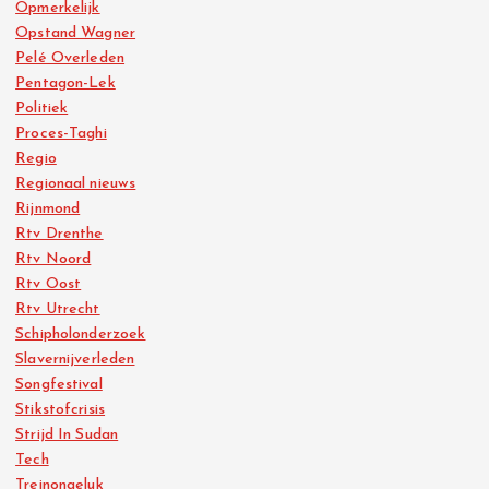
Opmerkelijk
Opstand Wagner
Pelé Overleden
Pentagon-Lek
Politiek
Proces-Taghi
Regio
Regionaal nieuws
Rijnmond
Rtv Drenthe
Rtv Noord
Rtv Oost
Rtv Utrecht
Schipholonderzoek
Slavernijverleden
Songfestival
Stikstofcrisis
Strijd In Sudan
Tech
Treinongeluk