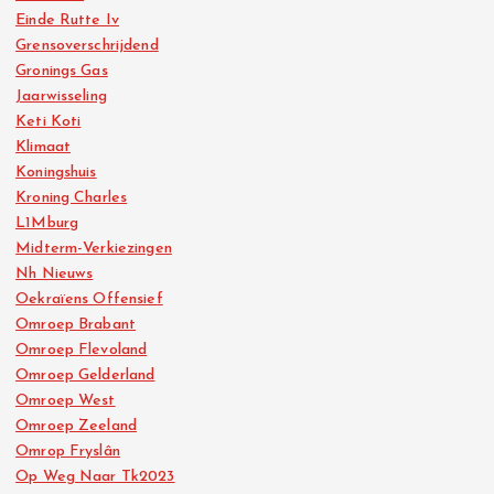
Einde Rutte Iv
Grensoverschrijdend
Gronings Gas
Jaarwisseling
Keti Koti
Klimaat
Koningshuis
Kroning Charles
L1Mburg
Midterm-Verkiezingen
Nh Nieuws
Oekraïens Offensief
Omroep Brabant
Omroep Flevoland
Omroep Gelderland
Omroep West
Omroep Zeeland
Omrop Fryslân
Op Weg Naar Tk2023