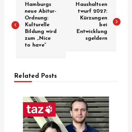
Hamburgs
Haushaltsen
o
neue Abitur-
twurf 2027:
Ordnung:
Kürzungen
Kulturelle
bei
s
Bildung wird
Entwicklung
zum „Nice
sgeldern
t
to have“
n
a
Related Posts
v
i
g
a