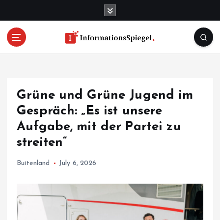
S
k
i
p
t
o
c
o
Grüne und Grüne Jugend im
n
t
Gespräch: „Es ist unsere
e
Aufgabe, mit der Partei zu
n
streiten“
t
Buitenland
July 6, 2026