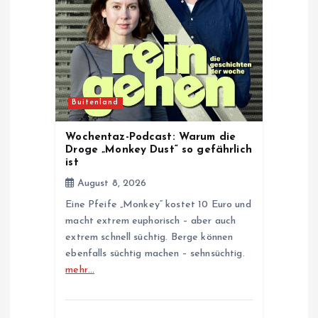
t
i
o
Buitenland
n
Wochentaz-Podcast: Warum die
Droge „Monkey Dust“ so gefährlich
ist
August 8, 2026
Eine Pfeife „Monkey“ kostet 10 Euro und
macht extrem euphorisch – aber auch
extrem schnell süchtig. Berge können
ebenfalls süchtig machen – sehnsüchtig.
mehr…