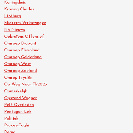
Koningshuis
Kroning Charles
L1Mburg
Midterm-Verkiezingen
Nh Nieuws
Oekraïens Offensief
Omroep Brabant
Omroep Flevoland
Omroep Gelderland
Omroep West
Omroep Zeeland
Omrop Fryslân
Op Weg Naar Tk2023
Opmerkelijk
Opstand Wagner
Pelé Overleden
Pentagon-Lek
Politiek
Proces-Taghi
Regio