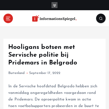
S
k
i
p
t
o
c
o
Hooligans botsen met
n
t
Servische politie bij
e
Pridemars in Belgrado
n
t
Buitenland
September 17, 2022
In de Servische hoofdstad Belgrado hebben zich
vanmiddag ongeregeldheden voorgedaan rond
de Pridemars. De oproerpolitie kwam in actie
toen voetbalsupporters probeerden in de buurt te