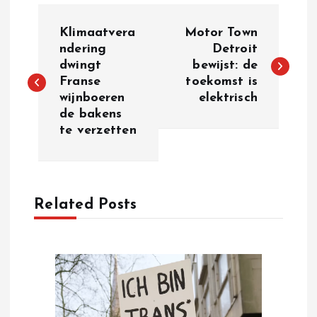
P
Klimaatvera
Motor Town
o
ndering
Detroit
dwingt
bewijst: de
Franse
toekomst is
s
wijnboeren
elektrisch
de bakens
t
te verzetten
n
a
Related Posts
v
i
g