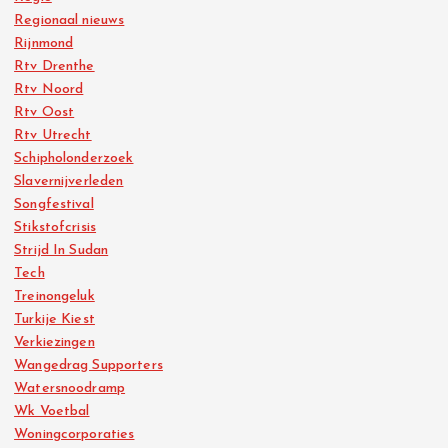
Regionaal nieuws
Rijnmond
Rtv Drenthe
Rtv Noord
Rtv Oost
Rtv Utrecht
Schipholonderzoek
Slavernijverleden
Songfestival
Stikstofcrisis
Strijd In Sudan
Tech
Treinongeluk
Turkije Kiest
Verkiezingen
Wangedrag Supporters
Watersnoodramp
Wk Voetbal
Woningcorporaties