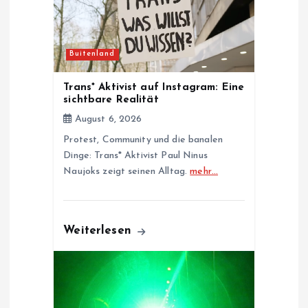
a
t
Buitenland
i
Trans* Aktivist auf Instagram: Eine
sichtbare Realität
o
August 6, 2026
Protest, Community und die banalen
n
Dinge: Trans* Aktivist Paul Ninus
Naujoks zeigt seinen Alltag.
mehr…
Weiterlesen