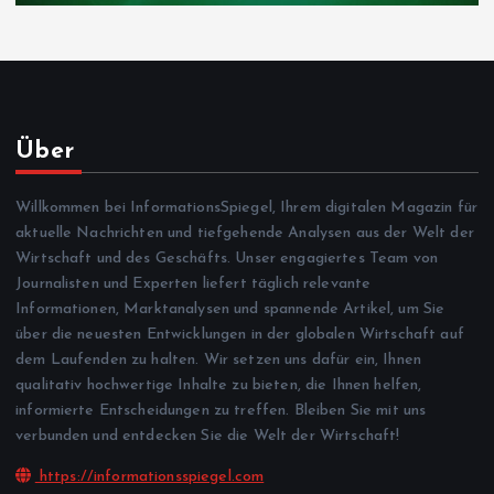
Über
Willkommen bei InformationsSpiegel, Ihrem digitalen Magazin für
aktuelle Nachrichten und tiefgehende Analysen aus der Welt der
Wirtschaft und des Geschäfts. Unser engagiertes Team von
Journalisten und Experten liefert täglich relevante
Informationen, Marktanalysen und spannende Artikel, um Sie
über die neuesten Entwicklungen in der globalen Wirtschaft auf
dem Laufenden zu halten. Wir setzen uns dafür ein, Ihnen
qualitativ hochwertige Inhalte zu bieten, die Ihnen helfen,
informierte Entscheidungen zu treffen. Bleiben Sie mit uns
verbunden und entdecken Sie die Welt der Wirtschaft!
https://informationsspiegel.com