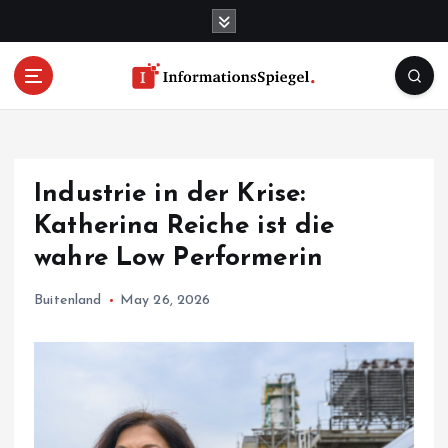
S
k
i
p
t
o
c
o
Industrie in der Krise:
n
t
Katherina Reiche ist die
e
wahre Low Performerin
n
t
Buitenland
May 26, 2026