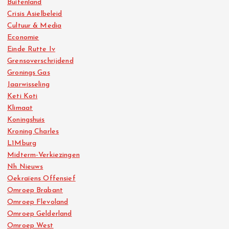
Buitenland
Crisis Asielbeleid
Cultuur & Media
Economie
Einde Rutte Iv
Grensoverschrijdend
Gronings Gas
Jaarwisseling
Keti Koti
Klimaat
Koningshuis
Kroning Charles
L1Mburg
Midterm-Verkiezingen
Nh Nieuws
Oekraïens Offensief
Omroep Brabant
Omroep Flevoland
Omroep Gelderland
Omroep West