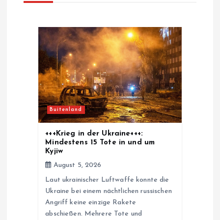
i
g
a
t
i
Buitenland
o
+++Krieg in der Ukraine+++:
Mindestens 15 Tote in und um
n
Kyjiw
August 5, 2026
Laut ukrainischer Luftwaffe konnte die
Ukraine bei einem nächtlichen russischen
Angriff keine einzige Rakete
abschießen. Mehrere Tote und