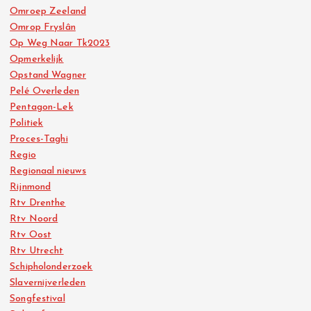
Omroep Zeeland
Omrop Fryslân
Op Weg Naar Tk2023
Opmerkelijk
Opstand Wagner
Pelé Overleden
Pentagon-Lek
Politiek
Proces-Taghi
Regio
Regionaal nieuws
Rijnmond
Rtv Drenthe
Rtv Noord
Rtv Oost
Rtv Utrecht
Schipholonderzoek
Slavernijverleden
Songfestival