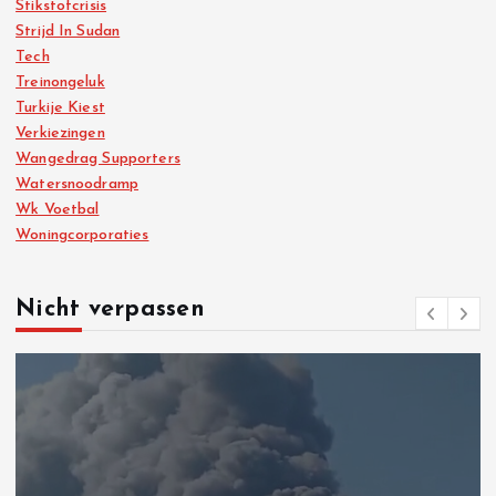
Stikstofcrisis
Strijd In Sudan
Tech
Treinongeluk
Turkije Kiest
Verkiezingen
Wangedrag Supporters
Watersnoodramp
Wk Voetbal
Woningcorporaties
Nicht verpassen