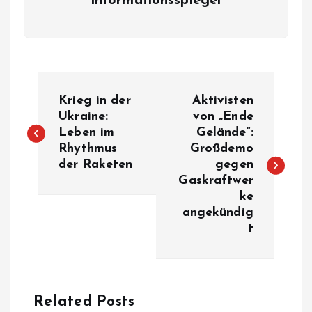
informationsspiegel
P
Krieg in der
Aktivisten
o
Ukraine:
von „Ende
Leben im
Gelände“:
Rhythmus
Großdemo
s
der Raketen
gegen
Gaskraftwer
t
ke
angekündig
n
t
a
v
Related Posts