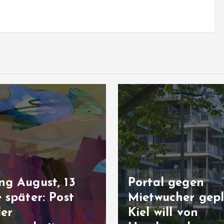
ng August, 13
Portal gegen
 später: Post
Mietwucher gepl
der
Kiel will von