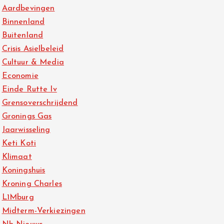
Aardbevingen
Binnenland
Buitenland
Crisis Asielbeleid
Cultuur & Media
Economie
Einde Rutte Iv
Grensoverschrijdend
Gronings Gas
Jaarwisseling
Keti Koti
Klimaat
Koningshuis
Kroning Charles
L1Mburg
Midterm-Verkiezingen