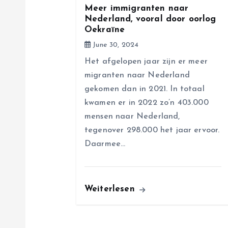
a
Meer immigranten naar
Nederland, vooral door oorlog
Oekraïne
t
June 30, 2024
i
Het afgelopen jaar zijn er meer
migranten naar Nederland
o
gekomen dan in 2021. In totaal
kwamen er in 2022 zo’n 403.000
n
mensen naar Nederland,
tegenover 298.000 het jaar ervoor.
Daarmee…
Weiterlesen