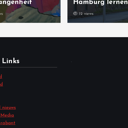
angenheit
Hamburg lerne
ws
12 views
 Links
.
d
nd
 nieuws
 Media
rabant