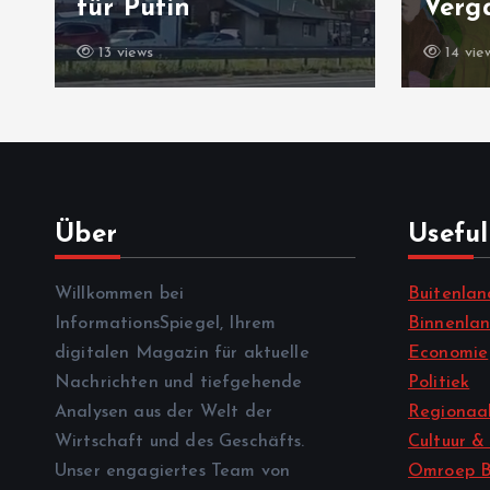
für Putin
Verg
13 views
14 vie
Über
Useful
Willkommen bei
Buitenlan
InformationsSpiegel, Ihrem
Binnenla
digitalen Magazin für aktuelle
Economie
Nachrichten und tiefgehende
Politiek
Analysen aus der Welt der
Regionaal
Wirtschaft und des Geschäfts.
Cultuur &
Unser engagiertes Team von
Omroep B