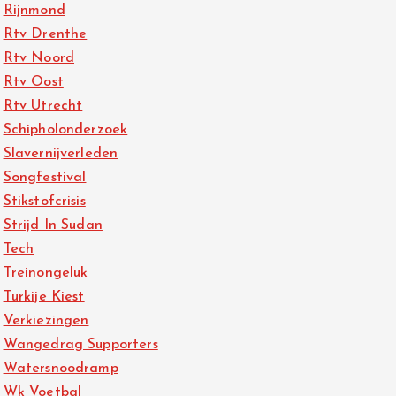
Rijnmond
Rtv Drenthe
Rtv Noord
Rtv Oost
Rtv Utrecht
Schipholonderzoek
Slavernijverleden
Songfestival
Stikstofcrisis
Strijd In Sudan
Tech
Treinongeluk
Turkije Kiest
Verkiezingen
Wangedrag Supporters
Watersnoodramp
Wk Voetbal