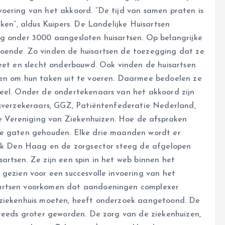
oering van het akkoord. “De tijd van samen praten is
ken”, aldus Kuipers. De Landelijke Huisartsen
ng onder 3000 aangesloten huisartsen. Op belangrijke
oende. Zo vinden de huisartsen de toezegging dat ze
reet en slecht onderbouwd. Ook vinden de huisartsen
gen om hun taken uit te voeren. Daarmee bedoelen ze
neel. Onder de ondertekenaars van het akkoord zijn
rgverzekeraars, GGZ, Patiëntenfederatie Nederland,
 Vereniging van Ziekenhuizen. Hoe de afspraken
de gaten gehouden. Elke drie maanden wordt er
tiek Den Haag en de zorgsector steeg de afgelopen
artsen. Ze zijn een spin in het web binnen het
 gezien voor een succesvolle invoering van het
sartsen voorkomen dat aandoeningen complexer
t ziekenhuis moeten, heeft onderzoek aangetoond. De
steeds groter geworden. De zorg van de ziekenhuizen,