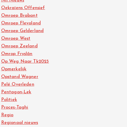
Nh Nieuws
Oekraïens Offensief
Omroep Brabant
Omroep Flevoland
Omroep Gelderland
Omroep West
Omroep Zeeland
Omrop Fryslân
Op Weg Naar Tk2023
Opmerkelijk
Opstand Wagner
Pelé Overleden
Pentagon-Lek
Politiek
Proces-Taghi
Regio
Regionaal nieuws