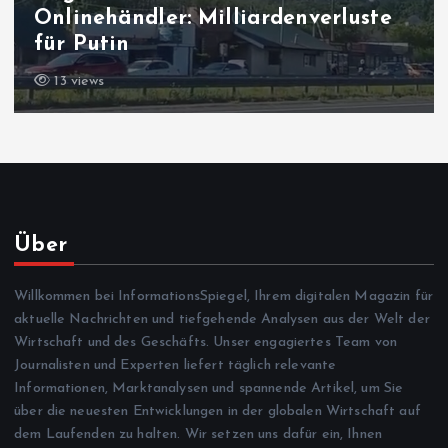
Onlinehändler: Milliardenverluste
für Putin
13 views
Über
Willkommen bei InformationsSpiegel, Ihrem digitalen Magazin für
aktuelle Nachrichten und tiefgehende Analysen aus der Welt der
Wirtschaft und des Geschäfts. Unser engagiertes Team von
Journalisten und Experten liefert täglich relevante
Informationen, Marktanalysen und spannende Artikel, um Sie
über die neuesten Entwicklungen in der globalen Wirtschaft auf
dem Laufenden zu halten. Wir setzen uns dafür ein, Ihnen