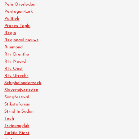
Pelé Overleden
Pentagon-Lek
Politiek
Proces-Taghi
Regio
Regionaal nieuws
Rijnmond
Rtv Drenthe
Rtv Noord
Rtv Oost
Rtv Utrecht
Schipholonderzoek
Slavernijverleden
Songfestival
Stikstofcrisis
Strijd In Sudan
Tech
Treinongeluk
Turkije Kiest