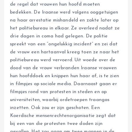
de regel dat vrouwen hun hoofd moeten
bedekken. De Iraanse werd volgens ooggetuigen
na haar arrestatie mishandeld en zakte later op
het politiebureau in elkaar. Ze overleed nadat ze
drie dagen in coma had gelegen. De politie
spreekt van een “ongelukkig incident” en zei dat
de vrouw een hartaanval kreeg toen ze naar het
politiebureau werd vervoerd. Uit woede over de
dood van de vrouw verbranden Iraanse vrouwen
hun hoofddoek en knippen hun haar af, is te zien
in filmpjes op sociale media. Daarnaast gaan er
filmpjes rond van protesten in steden en op
universiteiten, waarbij ordetroepen traangas
inzetten. Ook zou er zijn geschoten. Een
Koerdische mensenrechtenorganisatie zegt dat
bij een van die protesten twee doden zijn
gevallen. Het zou gaan om twee mannen in de