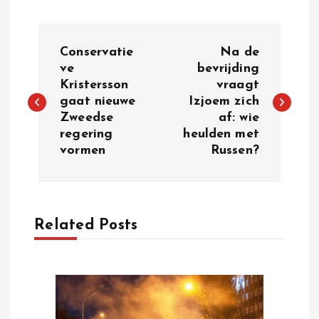
P
Conservatie
Na de
o
ve
bevrijding
Kristersson
vraagt
gaat nieuwe
Izjoem zich
s
Zweedse
af: wie
regering
heulden met
t
vormen
Russen?
n
a
Related Posts
v
i