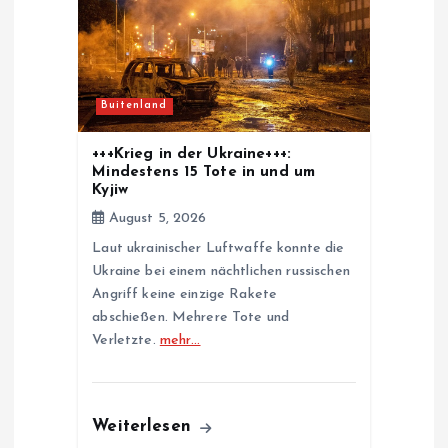
g
a
t
Buitenland
i
+++Krieg in der Ukraine+++:
Mindestens 15 Tote in und um
o
Kyjiw
August 5, 2026
n
Laut ukrainischer Luftwaffe konnte die
Ukraine bei einem nächtlichen russischen
Angriff keine einzige Rakete
abschießen. Mehrere Tote und
Verletzte.
mehr…
Weiterlesen