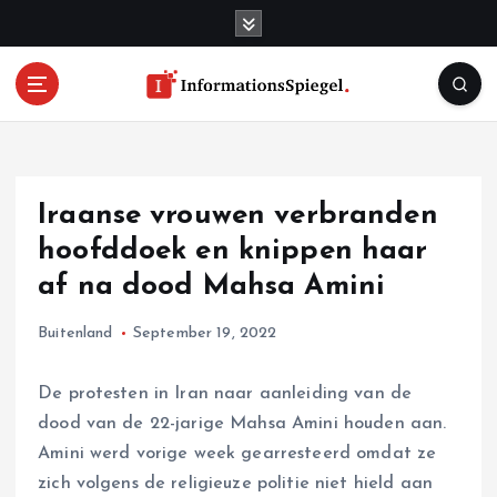
S
k
i
p
t
o
c
o
Iraanse vrouwen verbranden
n
t
hoofddoek en knippen haar
e
af na dood Mahsa Amini
n
t
Buitenland
September 19, 2022
De protesten in Iran naar aanleiding van de
dood van de 22-jarige Mahsa Amini houden aan.
Amini werd vorige week gearresteerd omdat ze
zich volgens de religieuze politie niet hield aan