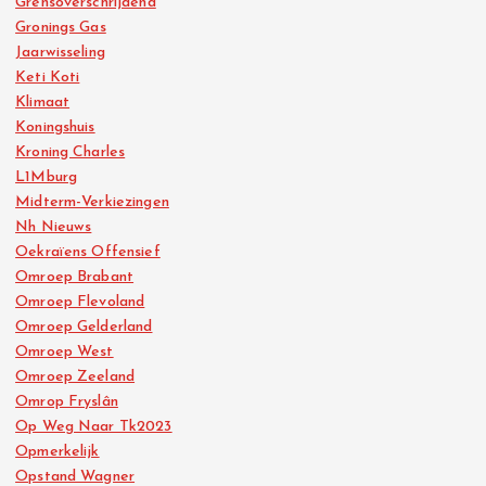
Grensoverschrijdend
Gronings Gas
Jaarwisseling
Keti Koti
Klimaat
Koningshuis
Kroning Charles
L1Mburg
Midterm-Verkiezingen
Nh Nieuws
Oekraïens Offensief
Omroep Brabant
Omroep Flevoland
Omroep Gelderland
Omroep West
Omroep Zeeland
Omrop Fryslân
Op Weg Naar Tk2023
Opmerkelijk
Opstand Wagner