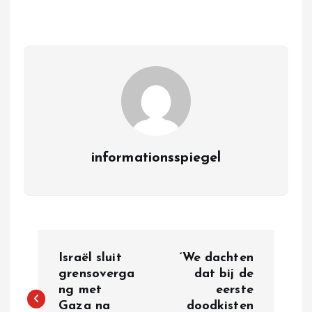
informationsspiegel
P
Israël sluit
‘We dachten
o
grensoverga
dat bij de
ng met
eerste
Gaza na
doodkisten