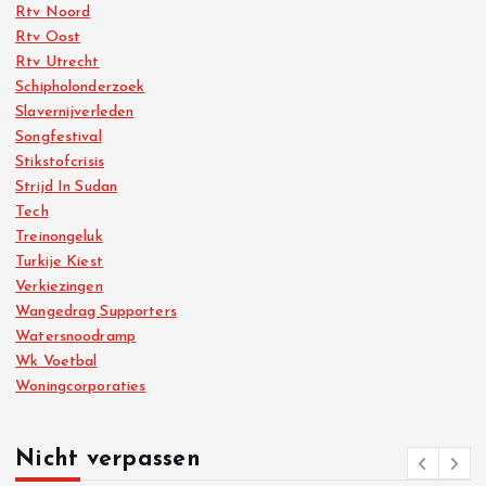
Rtv Noord
Rtv Oost
Rtv Utrecht
Schipholonderzoek
Slavernijverleden
Songfestival
Stikstofcrisis
Strijd In Sudan
Tech
Treinongeluk
Turkije Kiest
Verkiezingen
Wangedrag Supporters
Watersnoodramp
Wk Voetbal
Woningcorporaties
Nicht verpassen