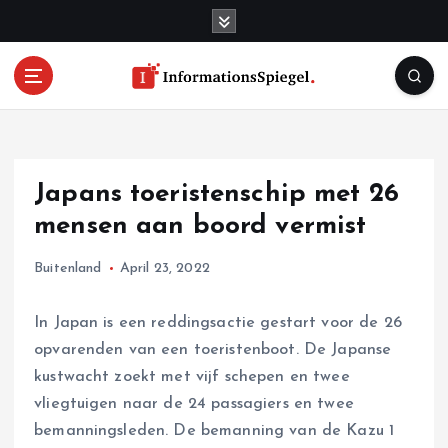
S
k
i
p
t
o
c
o
Japans toeristenschip met 26
n
t
mensen aan boord vermist
e
n
Buitenland
April 23, 2022
t
In Japan is een reddingsactie gestart voor de 26
opvarenden van een toeristenboot. De Japanse
kustwacht zoekt met vijf schepen en twee
vliegtuigen naar de 24 passagiers en twee
bemanningsleden. De bemanning van de Kazu 1