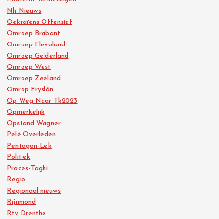
Nh Nieuws
Oekraïens Offensief
Omroep Brabant
Omroep Flevoland
Omroep Gelderland
Omroep West
Omroep Zeeland
Omrop Fryslân
Op Weg Naar Tk2023
Opmerkelijk
Opstand Wagner
Pelé Overleden
Pentagon-Lek
Politiek
Proces-Taghi
Regio
Regionaal nieuws
Rijnmond
Rtv Drenthe