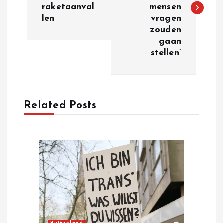
s
raketaanval
mensen
len
vragen
t
zouden
gaan
n
stellen’
a
v
Related Posts
i
g
a
t
i