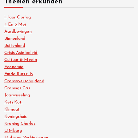
Themen erkunden
1 Jaar Oorlog
4 En 5 Mei
Aardbevingen
Binnenland
Buitenland
Crisis Asielbeleid
Cultuur & Media
Economie
Einde Rutte Iv
Grensoverschrijdend
Gronings Gas
Jaarwisseling
Keti Koti
Klimaat
Koningshuis
Kroning Charles
L1Mburg
Midterm-Verkiezingen