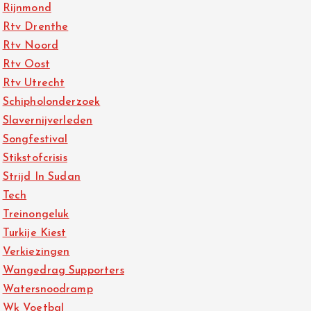
Rijnmond
Rtv Drenthe
Rtv Noord
Rtv Oost
Rtv Utrecht
Schipholonderzoek
Slavernijverleden
Songfestival
Stikstofcrisis
Strijd In Sudan
Tech
Treinongeluk
Turkije Kiest
Verkiezingen
Wangedrag Supporters
Watersnoodramp
Wk Voetbal