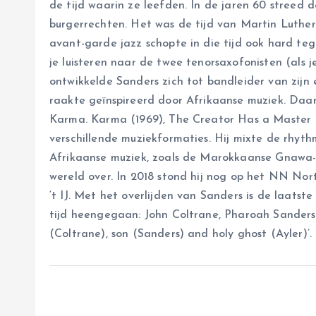
de tijd waarin ze leefden. In de jaren 60 streed 
burgerrechten. Het was de tijd van Martin Luther 
avant-garde jazz schopte in die tijd ook hard te
je luisteren naar de twee tenorsaxofonisten (als j
ontwikkelde Sanders zich tot bandleider van zijn e
raakte geïnspireerd door Afrikaanse muziek. Daa
Karma. Karma (1969), The Creator Has a Master Pl
verschillende muziekformaties. Hij mixte de rhyth
Afrikaanse muziek, zoals de Marokkaanse Gnawa-m
wereld over. In 2018 stond hij nog op het NN Nor
‘t IJ. Met het overlijden van Sanders is de laatste
tijd heengegaan: John Coltrane, Pharoah Sanders
(Coltrane), son (Sanders) and holy ghost (Ayler)’.