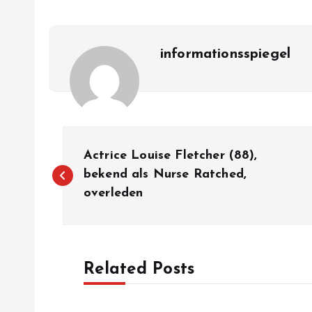
informationsspiegel
P
Actrice Louise Fletcher (88),
o
bekend als Nurse Ratched,
overleden
s
t
Related Posts
n