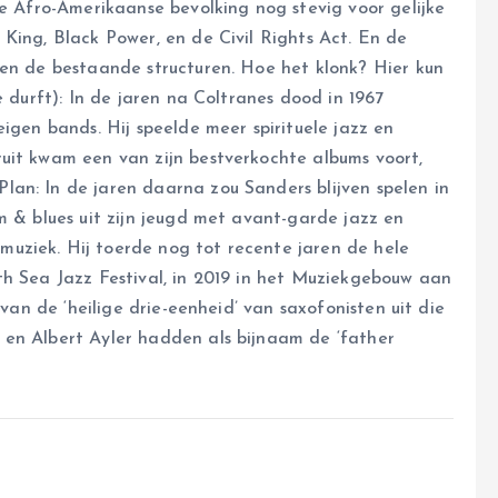
de Afro-Amerikaanse bevolking nog stevig voor gelijke
King, Black Power, en de Civil Rights Act. En de
gen de bestaande structuren. Hoe het klonk? Hier kun
e durft): In de jaren na Coltranes dood in 1967
igen bands. Hij speelde meer spirituele jazz en
ruit kwam een van zijn bestverkochte albums voort,
an: In de jaren daarna zou Sanders blijven spelen in
m & blues uit zijn jeugd met avant-garde jazz en
uziek. Hij toerde nog tot recente jaren de hele
th Sea Jazz Festival, in 2019 in het Muziekgebouw aan
 van de ‘heilige drie-eenheid’ van saxofonisten uit die
 en Albert Ayler hadden als bijnaam de ‘father