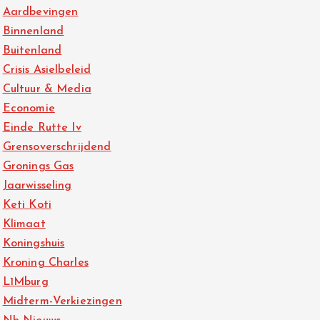
Aardbevingen
Binnenland
Buitenland
Crisis Asielbeleid
Cultuur & Media
Economie
Einde Rutte Iv
Grensoverschrijdend
Gronings Gas
Jaarwisseling
Keti Koti
Klimaat
Koningshuis
Kroning Charles
L1Mburg
Midterm-Verkiezingen