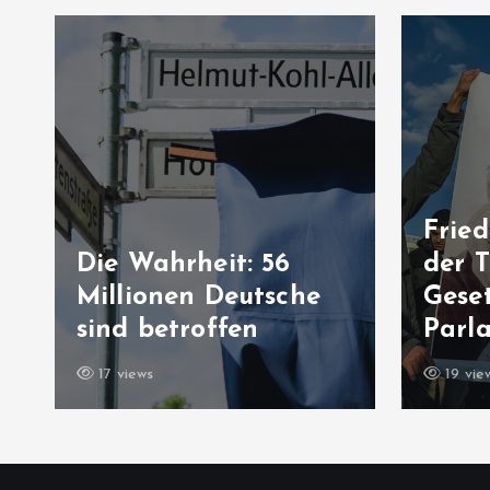
Friedensprozess in
der Türkei: „PKK-
Na
Gesetz“ ist jetzt im
Kre
Parlament
Kl
19 views
13 