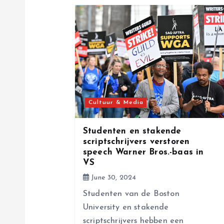
a
v
i
g
Cultuur & Media
a
Studenten en stakende
scriptschrijvers verstoren
speech Warner Bros.-baas in
t
VS
June 30, 2024
i
Studenten van de Boston
University en stakende
o
scriptschrijvers hebben een