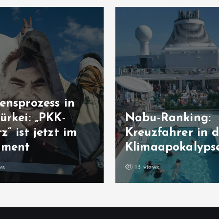
US-Gericht ve
bu-Ranking:
Millionenstraf
uzfahrer in der
schützt Kinder
imaapokalypse
ausreichend
views
13 views