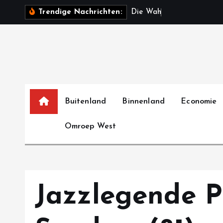
S
D
i
e
W
a
h
r
h
e
i
t
:
Trendige Nachrichten:
k
i
p
t
o
c
o
Buitenland
Binnenland
Economie
n
Omroep West
t
e
n
t
Jazzlegende 