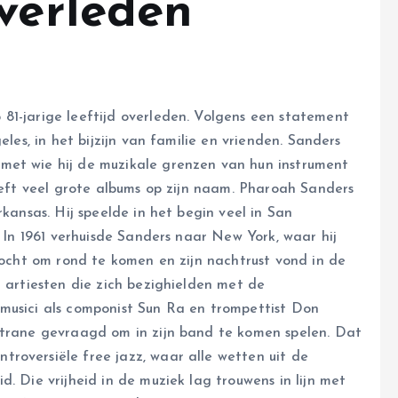
overleden
81-jarige leeftijd overleden. Volgens een statement
eles, in het bijzijn van familie en vrienden. Sanders
met wie hij de muzikale grenzen van hun instrument
heeft veel grote albums op zijn naam. Pharoah Sanders
rkansas. Hij speelde in het begin veel in San
. In 1961 verhuisde Sanders naar New York, waar hij
 zocht om rond te komen en zijn nachtrust vond in de
t artiesten die zich bezighielden met de
musici als componist Sun Ra en trompettist Don
ltrane gevraagd om in zijn band te komen spelen. Dat
oversiële free jazz, waar alle wetten uit de
. Die vrijheid in de muziek lag trouwens in lijn met