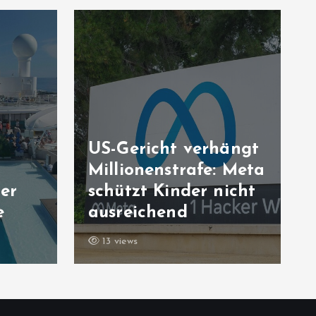
rhängt
Tagebuch aus der
e: Meta
Ukraine: Der Krieg
 nicht
hat mich gerettet,
trotz allem Leid
16 views