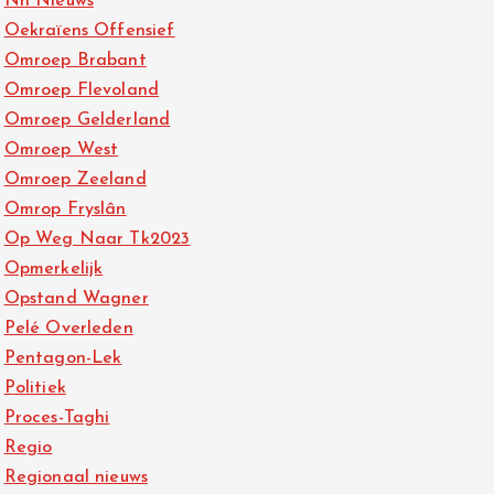
Nh Nieuws
Oekraïens Offensief
Omroep Brabant
Omroep Flevoland
Omroep Gelderland
Omroep West
Omroep Zeeland
Omrop Fryslân
Op Weg Naar Tk2023
Opmerkelijk
Opstand Wagner
Pelé Overleden
Pentagon-Lek
Politiek
Proces-Taghi
Regio
Regionaal nieuws