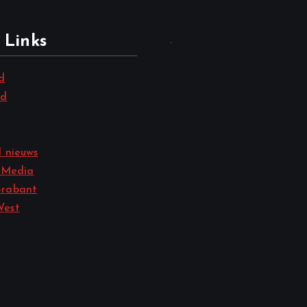
 Links
.
d
nd
 nieuws
 Media
rabant
West