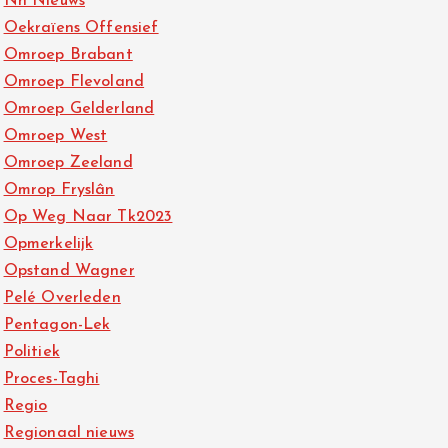
Nh Nieuws
Oekraïens Offensief
Omroep Brabant
Omroep Flevoland
Omroep Gelderland
Omroep West
Omroep Zeeland
Omrop Fryslân
Op Weg Naar Tk2023
Opmerkelijk
Opstand Wagner
Pelé Overleden
Pentagon-Lek
Politiek
Proces-Taghi
Regio
Regionaal nieuws