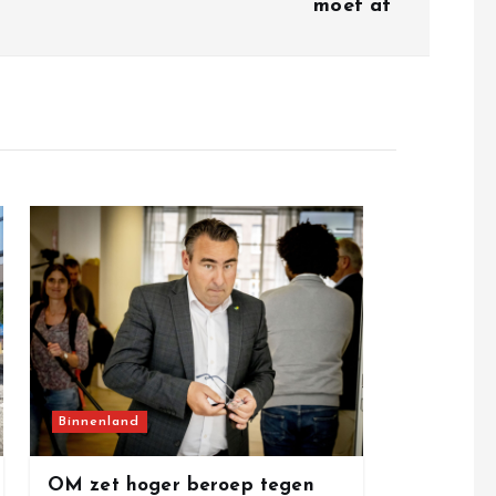
moet af’
Binnenland
OM zet hoger beroep tegen