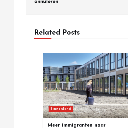
annuleren
s
t
Related Posts
n
a
v
i
g
Binnenland
a
Meer immigranten naar