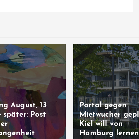
Niedrigwasser i
al gegen
Mittel- und
wucher geplant:
Osteuropa:
 will von
Stromkrise mit
burg lernen
Ansage