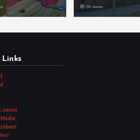
ews
13 views
 Links
.
d
nd
 nieuws
 Media
rabant
West