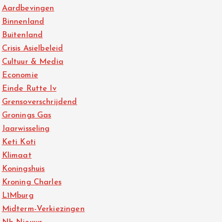
Aardbevingen
Binnenland
Buitenland
Crisis Asielbeleid
Cultuur & Media
Economie
Einde Rutte Iv
Grensoverschrijdend
Gronings Gas
Jaarwisseling
Keti Koti
Klimaat
Koningshuis
Kroning Charles
L1Mburg
Midterm-Verkiezingen