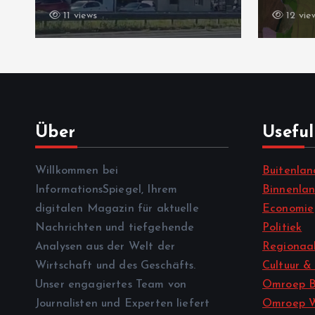
12 views
10 vi
Über
Useful
Willkommen bei
Buitenlan
InformationsSpiegel, Ihrem
Binnenla
digitalen Magazin für aktuelle
Economie
Nachrichten und tiefgehende
Politiek
Analysen aus der Welt der
Regionaal
Wirtschaft und des Geschäfts.
Cultuur &
Unser engagiertes Team von
Omroep B
Journalisten und Experten liefert
Omroep 