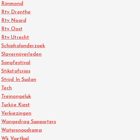
Rijnmond
Rtv Drenthe
Rtv Noord
Rtv Oost
Rtv Utrecht
Schipholonderzoek
Slavernijverleden
Songfestival
Stikstofcrisis
Strijd In Sudan
Tech
Treinongeluk
Turkije Kiest
Verkiezingen
Wangedrag Supporters
Watersnoodramp
Wk Voetbal