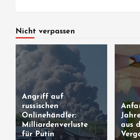
Nicht verpassen
Anfang August, 13
Port
Jahre später: Post
Miet
aus der
Kiel
Vergangenheit
Ham