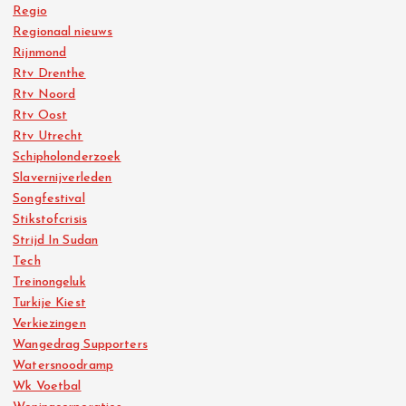
Regio
Regionaal nieuws
Rijnmond
Rtv Drenthe
Rtv Noord
Rtv Oost
Rtv Utrecht
Schipholonderzoek
Slavernijverleden
Songfestival
Stikstofcrisis
Strijd In Sudan
Tech
Treinongeluk
Turkije Kiest
Verkiezingen
Wangedrag Supporters
Watersnoodramp
Wk Voetbal