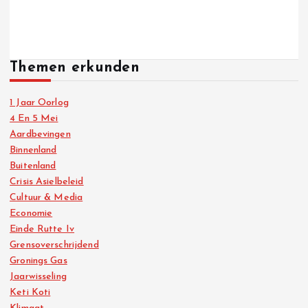
Themen erkunden
1 Jaar Oorlog
4 En 5 Mei
Aardbevingen
Binnenland
Buitenland
Crisis Asielbeleid
Cultuur & Media
Economie
Einde Rutte Iv
Grensoverschrijdend
Gronings Gas
Jaarwisseling
Keti Koti