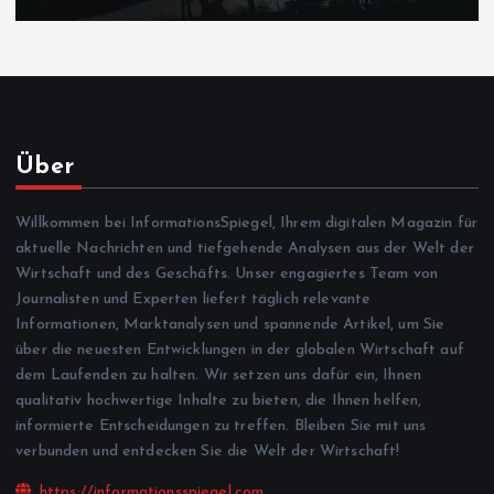
Über
Willkommen bei InformationsSpiegel, Ihrem digitalen Magazin für
aktuelle Nachrichten und tiefgehende Analysen aus der Welt der
Wirtschaft und des Geschäfts. Unser engagiertes Team von
Journalisten und Experten liefert täglich relevante
Informationen, Marktanalysen und spannende Artikel, um Sie
über die neuesten Entwicklungen in der globalen Wirtschaft auf
dem Laufenden zu halten. Wir setzen uns dafür ein, Ihnen
qualitativ hochwertige Inhalte zu bieten, die Ihnen helfen,
informierte Entscheidungen zu treffen. Bleiben Sie mit uns
verbunden und entdecken Sie die Welt der Wirtschaft!
https://informationsspiegel.com