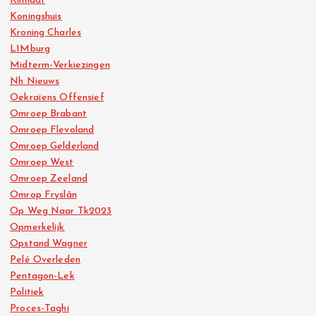
Klimaat
Koningshuis
Kroning Charles
L1Mburg
Midterm-Verkiezingen
Nh Nieuws
Oekraïens Offensief
Omroep Brabant
Omroep Flevoland
Omroep Gelderland
Omroep West
Omroep Zeeland
Omrop Fryslân
Op Weg Naar Tk2023
Opmerkelijk
Opstand Wagner
Pelé Overleden
Pentagon-Lek
Politiek
Proces-Taghi