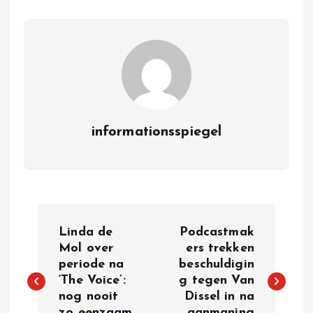
informationsspiegel
P
Linda de
Podcastmak
o
Mol over
ers trekken
periode na
beschuldigin
‘The Voice’:
g tegen Van
s
nog nooit
Dissel in na
zo eenzaam
aanmaning