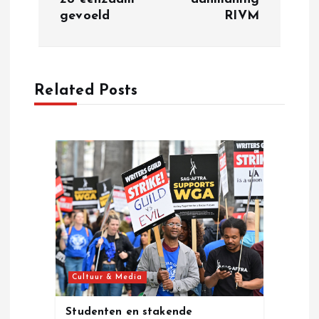
t
gevoeld
RIVM
n
a
Related Posts
v
i
g
a
t
Cultuur & Media
i
Studenten en stakende