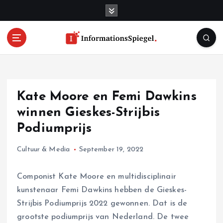
S
k
i
p
t
o
c
o
Kate Moore en Femi Dawkins
n
t
winnen Gieskes-Strijbis
e
Podiumprijs
n
t
Cultuur & Media
September 19, 2022
Componist Kate Moore en multidisciplinair
kunstenaar Femi Dawkins hebben de Gieskes-
Strijbis Podiumprijs 2022 gewonnen. Dat is de
grootste podiumprijs van Nederland. De twee