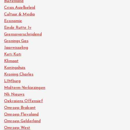
Buitenland
Crisis Asielbeleid
Cultuur & Media
Economie
Einde Rutte Iv
Grensoverschrijdend
Gronings Gas
Jaarwisseling
Keti Koti
Klimaat
Koningshuis
Kroning Charles
L1Mburg
Midterm-Verkiezingen
Nh Nieuws
Oekraïens Offensief
Omroep Brabant
Omroep Flevoland
Omroep Gelderland
Omroep West