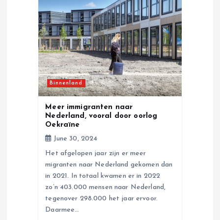
g
a
t
i
Binnenland
o
Meer immigranten naar
Nederland, vooral door oorlog
n
Oekraïne
June 30, 2024
Het afgelopen jaar zijn er meer
migranten naar Nederland gekomen dan
in 2021. In totaal kwamen er in 2022
zo’n 403.000 mensen naar Nederland,
tegenover 298.000 het jaar ervoor.
Daarmee…