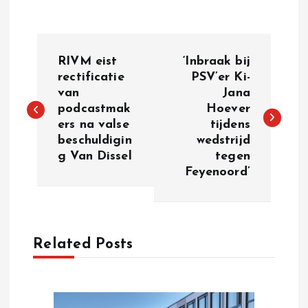
P
RIVM eist
‘Inbraak bij
o
rectificatie
PSV’er Ki-
van
Jana
podcastmak
Hoever
s
ers na valse
tijdens
beschuldigin
wedstrijd
t
g Van Dissel
tegen
Feyenoord’
n
a
Related Posts
v
i