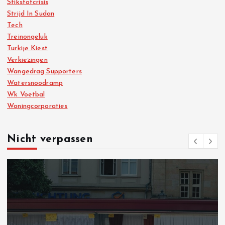
Stikstofcrisis
Strijd In Sudan
Tech
Treinongeluk
Turkije Kiest
Verkiezingen
Wangedrag Supporters
Watersnoodramp
Wk Voetbal
Woningcorporaties
Nicht verpassen