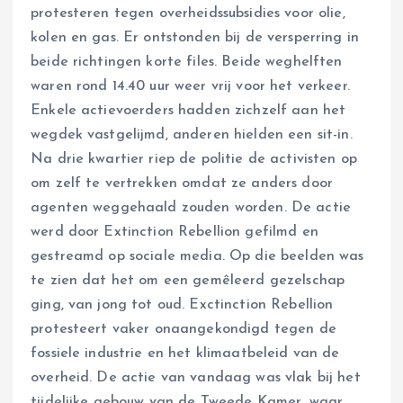
protesteren tegen overheidssubsidies voor olie,
kolen en gas. Er ontstonden bij de versperring in
beide richtingen korte files. Beide weghelften
waren rond 14.40 uur weer vrij voor het verkeer.
Enkele actievoerders hadden zichzelf aan het
wegdek vastgelijmd, anderen hielden een sit-in.
Na drie kwartier riep de politie de activisten op
om zelf te vertrekken omdat ze anders door
agenten weggehaald zouden worden. De actie
werd door Extinction Rebellion gefilmd en
gestreamd op sociale media. Op die beelden was
te zien dat het om een gemêleerd gezelschap
ging, van jong tot oud. Exctinction Rebellion
protesteert vaker onaangekondigd tegen de
fossiele industrie en het klimaatbeleid van de
overheid. De actie van vandaag was vlak bij het
tijdelijke gebouw van de Tweede Kamer, waar