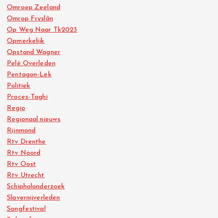
Omroep Zeeland
Omrop Fryslân
Op Weg Naar Tk2023
Opmerkelijk
Opstand Wagner
Pelé Overleden
Pentagon-Lek
Politiek
Proces-Taghi
Regio
Regionaal nieuws
Rijnmond
Rtv Drenthe
Rtv Noord
Rtv Oost
Rtv Utrecht
Schipholonderzoek
Slavernijverleden
Songfestival