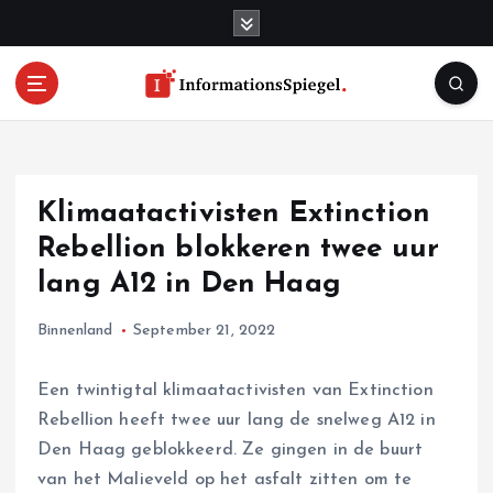
S
k
i
p
t
o
c
o
Klimaatactivisten Extinction
n
t
Rebellion blokkeren twee uur
e
lang A12 in Den Haag
n
t
Binnenland
September 21, 2022
Een twintigtal klimaatactivisten van Extinction
Rebellion heeft twee uur lang de snelweg A12 in
Den Haag geblokkeerd. Ze gingen in de buurt
van het Malieveld op het asfalt zitten om te