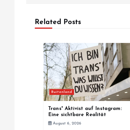
s
t
Related Posts
n
a
v
i
Buitenland
g
Trans* Aktivist auf Instagram:
a
Eine sichtbare Realität
August 6, 2026