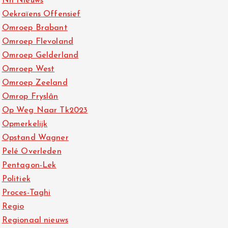
Nh Nieuws
Oekraïens Offensief
Omroep Brabant
Omroep Flevoland
Omroep Gelderland
Omroep West
Omroep Zeeland
Omrop Fryslân
Op Weg Naar Tk2023
Opmerkelijk
Opstand Wagner
Pelé Overleden
Pentagon-Lek
Politiek
Proces-Taghi
Regio
Regionaal nieuws