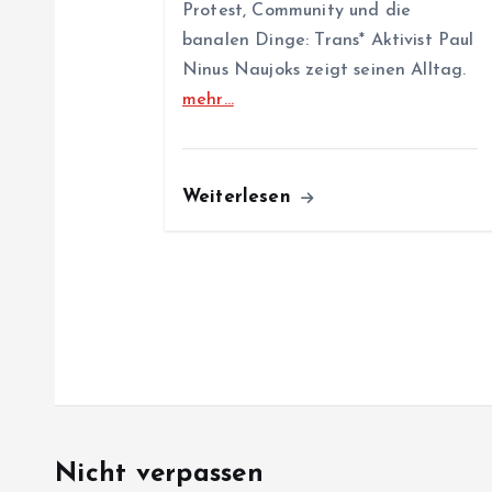
t
Protest, Community und die
banalen Dinge: Trans* Aktivist Paul
i
Ninus Naujoks zeigt seinen Alltag.
mehr…
o
n
Weiterlesen
Nicht verpassen