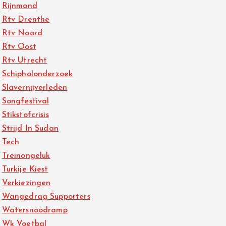
Rijnmond
Rtv Drenthe
Rtv Noord
Rtv Oost
Rtv Utrecht
Schipholonderzoek
Slavernijverleden
Songfestival
Stikstofcrisis
Strijd In Sudan
Tech
Treinongeluk
Turkije Kiest
Verkiezingen
Wangedrag Supporters
Watersnoodramp
Wk Voetbal