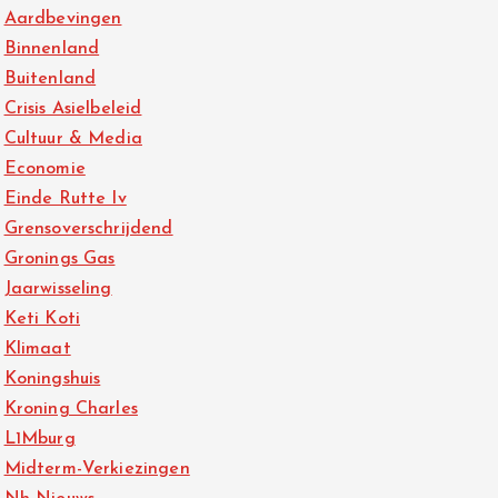
Aardbevingen
Binnenland
Buitenland
Crisis Asielbeleid
Cultuur & Media
Economie
Einde Rutte Iv
Grensoverschrijdend
Gronings Gas
Jaarwisseling
Keti Koti
Klimaat
Koningshuis
Kroning Charles
L1Mburg
Midterm-Verkiezingen