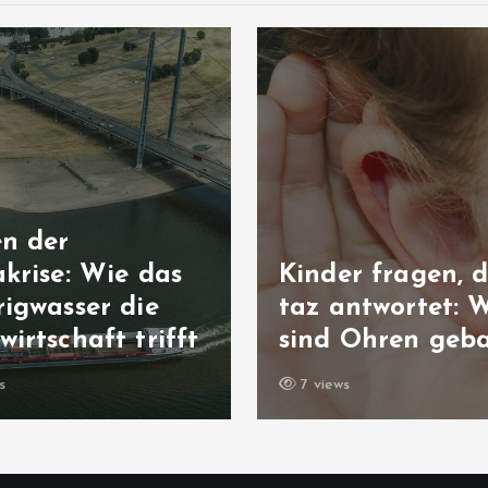
en der
krise: Wie das
Kinder fragen, d
igwasser die
taz antwortet: 
irtschaft trifft
sind Ohren geb
s
7 views