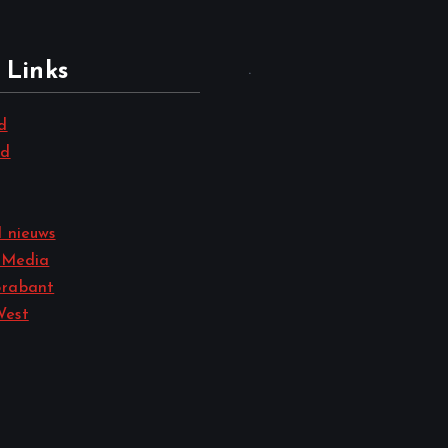
 Links
.
d
nd
 nieuws
 Media
rabant
West