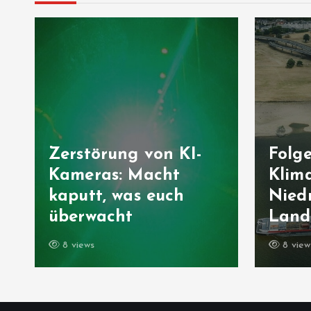
Zerstörung von KI-
Folg
Kameras: Macht
Klima
kaputt, was euch
Niedr
überwacht
Landw
8 views
8 view