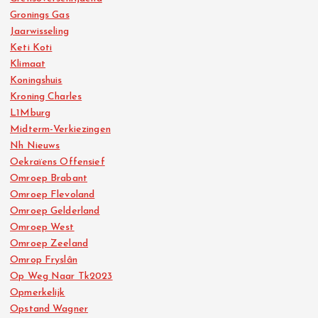
Gronings Gas
Jaarwisseling
Keti Koti
Klimaat
Koningshuis
Kroning Charles
L1Mburg
Midterm-Verkiezingen
Nh Nieuws
Oekraïens Offensief
Omroep Brabant
Omroep Flevoland
Omroep Gelderland
Omroep West
Omroep Zeeland
Omrop Fryslân
Op Weg Naar Tk2023
Opmerkelijk
Opstand Wagner