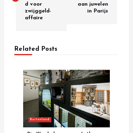
s
d voor
aan juwelen
zwijggeld-
in Parijs
t
affaire
n
a
Related Posts
v
i
g
a
t
Buitenland
i