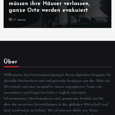
müssen ihre Häuser verlassen,
ganze Orte werden evakuiert
7 views
Über
Willkommen bei InformationsSpiegel, Ihrem digitalen Magazin für
aktuelle Nachrichten und tiefgehende Analysen aus der Welt der
Wirtschaft und des Geschäfts. Unser engagiertes Team von
Journalisten und Experten liefert täglich relevante
Informationen, Marktanalysen und spannende Artikel, um Sie
über die neuesten Entwicklungen in der globalen Wirtschaft auf
dem Laufenden zu halten. Wir setzen uns dafür ein, Ihnen