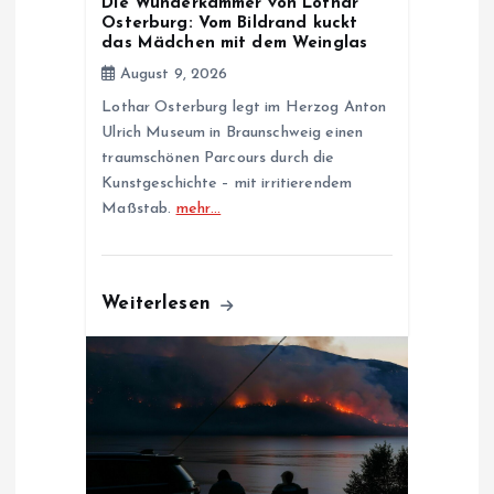
Die Wunderkammer von Lothar
Osterburg: Vom Bildrand kuckt
o
das Mädchen mit dem Weinglas
August 9, 2026
n
Lothar Osterburg legt im Herzog Anton
Ulrich Museum in Braunschweig einen
traumschönen Parcours durch die
Kunstgeschichte – mit irritierendem
Maßstab.
mehr…
Weiterlesen