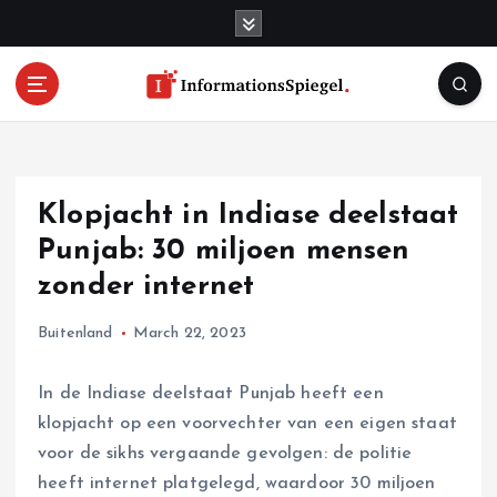
S
k
i
p
t
o
c
o
Klopjacht in Indiase deelstaat
n
t
Punjab: 30 miljoen mensen
e
zonder internet
n
t
Buitenland
March 22, 2023
In de Indiase deelstaat Punjab heeft een
klopjacht op een voorvechter van een eigen staat
voor de sikhs vergaande gevolgen: de politie
heeft internet platgelegd, waardoor 30 miljoen