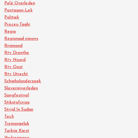
Pelé Overleden
Pentagon-Lek
Politiek
Proces-Taghi
Regio
Regionaal nieuws
Rijnmond
Rtv Drenthe
Rtv Noord
Rtv Oost
Rtv Utrecht
Schipholonderzoek
Slavernijverleden
Songfestival
Stikstofcrisis
Strijd In Sudan
Tech
Treinongeluk
Turkije Kiest
Verkiezingen