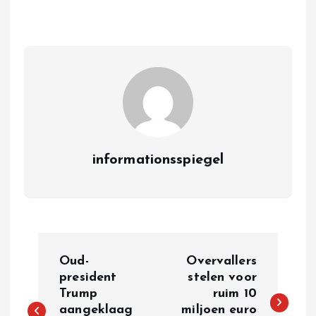
informationsspiegel
P
Oud-
Overvallers
o
president
stelen voor
Trump
ruim 10
aangeklaag
miljoen euro