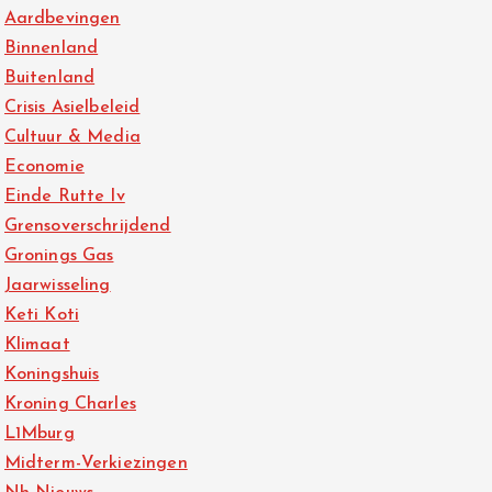
Aardbevingen
Binnenland
Buitenland
Crisis Asielbeleid
Cultuur & Media
Economie
Einde Rutte Iv
Grensoverschrijdend
Gronings Gas
Jaarwisseling
Keti Koti
Klimaat
Koningshuis
Kroning Charles
L1Mburg
Midterm-Verkiezingen