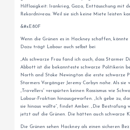
Hilflosigkeit: Irankrieg, Gaza, Enttäuschung mit
Rekordniveau. Weil sie sich keine Miete leisten ka
&#xE80F
Wenn die Grünen es in Hackney schaffen, könnte 
Dazu trägt Labour auch selbst bei
„Als schwarze Frau fand ich auch, dass Starmer D
Abbott ist die bekannteste schwarze Politikerin b
North and Stoke Newington die erste schwarze Pa
Starmers Vorgänger Jeremy Corbyn nahe. Als sie 
„Travellers“ verspürten keinen Rassismus wie Schwa
Labour-Fraktion hinausgeworfen. „Ich gebe zu, das
sie hinaus wollte“, findet Amber. „Die Bestrafung 
jetzt auf die Grünen. Die hätten auch schwarze Kan
Die Grünen sehen Hackney als einen sicheren Bezir