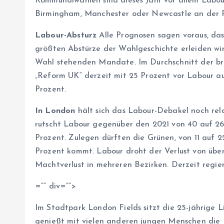
Kommunalwahlen sind dieses Jahr vor allem Labou
Birmingham, Manchester oder Newcastle an der 
Labour-Absturz
Alle Prognosen sagen voraus, das
größten Abstürze der Wahlgeschichte erleiden wird,
Wahl stehenden Mandate. Im Durchschnitt der bri
„Reform UK“ derzeit mit 25 Prozent vor Labour au
Prozent.
In London
hält sich das Labour-Debakel noch rel
rutscht Labour gegenüber den 2021 von 40 auf 26 
Prozent. Zulegen dürften die Grünen, von 11 auf 
Prozent kommt. Labour droht der Verlust von üb
Machtverlust in mehreren Bezirken. Derzeit regier
=”” div=””>
Im Stadtpark London Fields sitzt die 25-jährige
genießt mit vielen anderen jungen Menschen die F