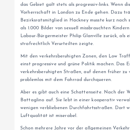
das Gebiet galt stets als progressiv-links. Wenn 
Vorherrschaft in London zu Ende gehen. Dazu träg
Bezirksratsmitglied in Hackney musste kurz nach 
als 1.000 Bilder von sexuell missbrauchten Kinder
Labour-Bürgermeister Philip Glanville zurück, als 
strafrechtlich Verurteilten zeigte.
Mit den verkehrsberuhigten Zonen, den Low Traf
einst progressive und grüne Politik machen. Das Er
verkehrsberuhigten Straßen, auf denen früher zu 
problemlos mit dem Fahrrad durchqueren.
Aber es gibt auch eine Schattenseite. Nach der 
Battaglino auf. Sie lebt in einer kooperativ ver
wenigen verbliebenen Durchfahrtsstraßen. Dort wi
Luftqualität ist miserabel.
Schon mehrere Jahre vor der allgemeinen Verkeh