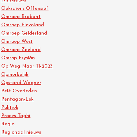
Nh Nieuws
Oekraïens Offensief
Omroep Brabant
Omroep Flevoland
Omroep Gelderland
Omroep West
Omroep Zeeland
Omrop Fryslân
Op Weg Naar Tk2023
Opmerkelijk
Opstand Wagner
Pelé Overleden
Pentagon-Lek
Politiek
Proces-Taghi
Regio
Regionaal nieuws