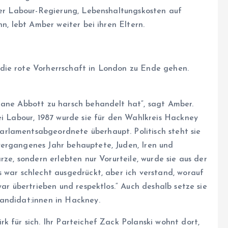
 der Labour-Regierung, Lebenshaltungskosten auf
nn, lebt Amber weiter bei ihren Eltern.
die rote Vorherrschaft in London zu Ende gehen.
iane Abbott zu harsch behandelt hat“, sagt Amber.
ei Labour, 1987 wurde sie für den Wahlkreis Hackney
rlamentsabgeordnete überhaupt. Politisch steht sie
vergangenes Jahr behauptete, Juden, Iren und
rze, sondern erlebten nur Vorurteile, wurde sie aus der
 war schlecht ausgedrückt, aber ich verstand, worauf
war übertrieben und respektlos.“ Auch deshalb setze sie
­di­da­t:in­nen in Hackney.
k für sich. Ihr Parteichef Zack Polanski wohnt dort,