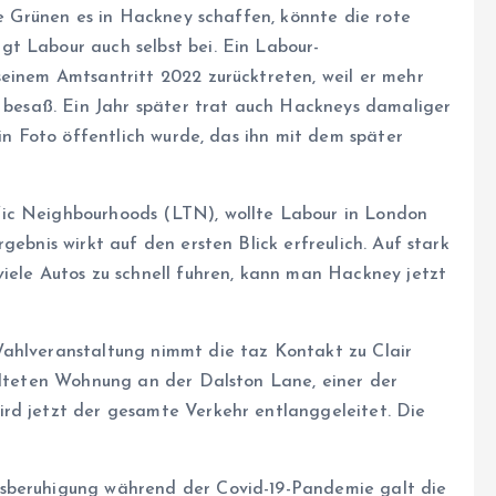
die Grünen es in Hackney schaffen, könnte die rote
t Labour auch selbst bei. Ein Labour-
seinem Amtsantritt 2022 zurücktreten, weil er mehr
n besaß. Ein Jahr später trat auch Hackneys damaliger
ein Foto öffentlich wurde, das ihn mit dem später
fic Neighbourhoods (LTN), wollte Labour in London
gebnis wirkt auf den ersten Blick erfreulich. Auf stark
viele Autos zu schnell fuhren, kann man Hackney jetzt
Wahlveranstaltung nimmt die taz Kontakt zu Clair
walteten Wohnung an der Dalston Lane, einer der
rd jetzt der gesamte Verkehr entlanggeleitet. Die
rsberuhigung während der Covid-19-Pandemie galt die