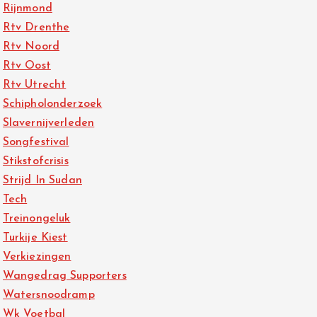
Rijnmond
Rtv Drenthe
Rtv Noord
Rtv Oost
Rtv Utrecht
Schipholonderzoek
Slavernijverleden
Songfestival
Stikstofcrisis
Strijd In Sudan
Tech
Treinongeluk
Turkije Kiest
Verkiezingen
Wangedrag Supporters
Watersnoodramp
Wk Voetbal