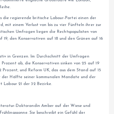
r-dominierte englische Großstädte wie London,
Reihe.
s die regierende britische Labour-Partei einen der
 mit einem Verlust von bis zu vier Fünfteln ihrer zur
tischen Umfragen liegen die Rechtspopulisten von
f 19, den Konservativen auf 18 und den Grünen auf 16
ativ in Grenzen. Im Durchschnitt der Umfragen
Prozent ab, die Konservativen sinken von 25 auf 19
22 Prozent, und Reform UK, das aus dem Stand auf 15
er der Hälfte seiner kommunalen Mandate und der
t Labour 21 der 32 Bezirke.
 Literatur-Doktorandin Amber auf der Wiese und
rühlingssonne. Sie beschreibt ein Gefühl der