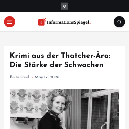
S
k
i
p
t
o
c
o
Krimi aus der Thatcher-Ära:
n
t
Die Stärke der Schwachen
e
n
Buitenland
May 17, 2026
t