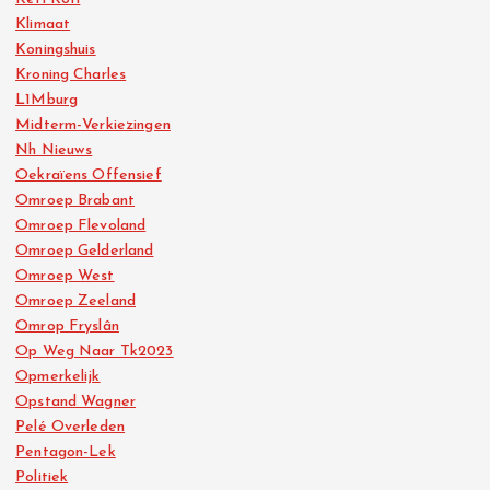
Klimaat
Koningshuis
Kroning Charles
L1Mburg
Midterm-Verkiezingen
Nh Nieuws
Oekraïens Offensief
Omroep Brabant
Omroep Flevoland
Omroep Gelderland
Omroep West
Omroep Zeeland
Omrop Fryslân
Op Weg Naar Tk2023
Opmerkelijk
Opstand Wagner
Pelé Overleden
Pentagon-Lek
Politiek