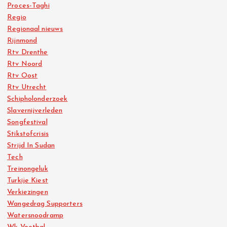
Proces-Taghi
Regio
Regionaal nieuws
Rijnmond
Rtv Drenthe
Rtv Noord
Rtv Oost
Rtv Utrecht
Schipholonderzoek
Slavernijverleden
Songfestival
Stikstofcrisis
Strijd In Sudan
Tech
Treinongeluk
Turkije Kiest
Verkiezingen
Wangedrag Supporters
Watersnoodramp