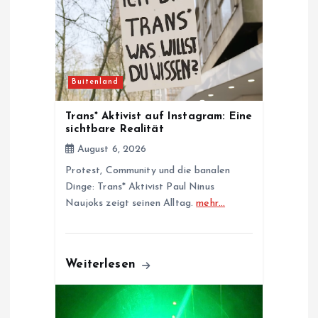
g
a
t
Buitenland
i
Trans* Aktivist auf Instagram: Eine
sichtbare Realität
o
August 6, 2026
Protest, Community und die banalen
n
Dinge: Trans* Aktivist Paul Ninus
Naujoks zeigt seinen Alltag.
mehr…
Weiterlesen