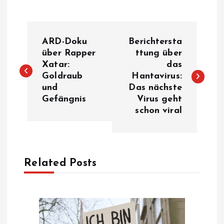
P
ARD-Doku
Berichtersta
o
über Rapper
ttung über
Xatar:
das
Goldraub
Hantavirus:
s
und
Das nächste
Gefängnis
Virus geht
t
schon viral
n
a
Related Posts
v
i