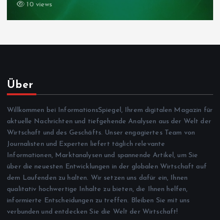
9 views
Über
Willkommen bei InformationsSpiegel, Ihrem digitalen Magazin für
aktuelle Nachrichten und tiefgehende Analysen aus der Welt der
Wirtschaft und des Geschäfts. Unser engagiertes Team von
Journalisten und Experten liefert täglich relevante
Informationen, Marktanalysen und spannende Artikel, um Sie
über die neuesten Entwicklungen in der globalen Wirtschaft auf
dem Laufenden zu halten. Wir setzen uns dafür ein, Ihnen
qualitativ hochwertige Inhalte zu bieten, die Ihnen helfen,
informierte Entscheidungen zu treffen. Bleiben Sie mit uns
verbunden und entdecken Sie die Welt der Wirtschaft!