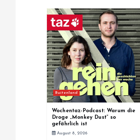
n
a
v
i
g
a
Buitenland
t
Wochentaz-Podcast: Warum die
Droge „Monkey Dust“ so
gefährlich ist
i
August 8, 2026