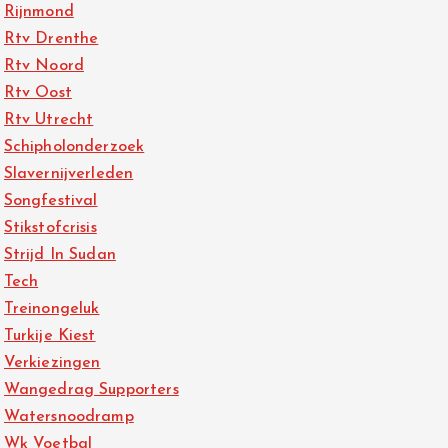
Rijnmond
Rtv Drenthe
Rtv Noord
Rtv Oost
Rtv Utrecht
Schipholonderzoek
Slavernijverleden
Songfestival
Stikstofcrisis
Strijd In Sudan
Tech
Treinongeluk
Turkije Kiest
Verkiezingen
Wangedrag Supporters
Watersnoodramp
Wk Voetbal