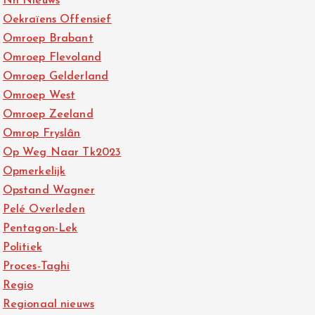
Nh Nieuws
Oekraïens Offensief
Omroep Brabant
Omroep Flevoland
Omroep Gelderland
Omroep West
Omroep Zeeland
Omrop Fryslân
Op Weg Naar Tk2023
Opmerkelijk
Opstand Wagner
Pelé Overleden
Pentagon-Lek
Politiek
Proces-Taghi
Regio
Regionaal nieuws