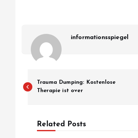
informationsspiegel
P
Trauma Dumping: Kostenlose
o
Therapie ist over
s
Related Posts
t