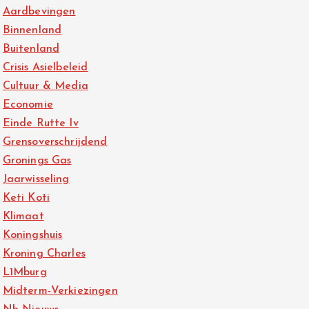
Aardbevingen
Binnenland
Buitenland
Crisis Asielbeleid
Cultuur & Media
Economie
Einde Rutte Iv
Grensoverschrijdend
Gronings Gas
Jaarwisseling
Keti Koti
Klimaat
Koningshuis
Kroning Charles
L1Mburg
Midterm-Verkiezingen