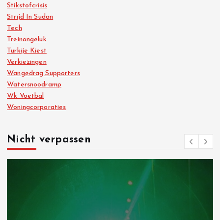
Stikstofcrisis
Strijd In Sudan
Tech
Treinongeluk
Turkije Kiest
Verkiezingen
Wangedrag Supporters
Watersnoodramp
Wk Voetbal
Woningcorporaties
Nicht verpassen