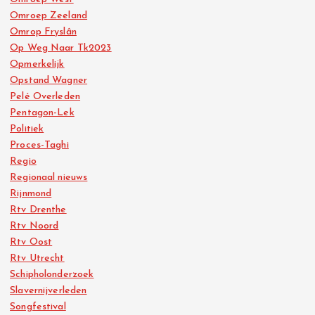
Omroep Zeeland
Omrop Fryslân
Op Weg Naar Tk2023
Opmerkelijk
Opstand Wagner
Pelé Overleden
Pentagon-Lek
Politiek
Proces-Taghi
Regio
Regionaal nieuws
Rijnmond
Rtv Drenthe
Rtv Noord
Rtv Oost
Rtv Utrecht
Schipholonderzoek
Slavernijverleden
Songfestival