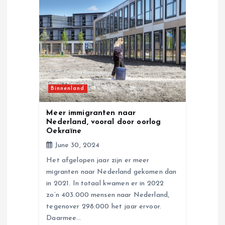
g
a
t
i
Binnenland
o
Meer immigranten naar
n
Nederland, vooral door oorlog
Oekraïne
June 30, 2024
Het afgelopen jaar zijn er meer
migranten naar Nederland gekomen dan
in 2021. In totaal kwamen er in 2022
zo’n 403.000 mensen naar Nederland,
tegenover 298.000 het jaar ervoor.
Daarmee…