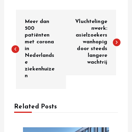
P
Meer dan
Vluchtelinge
o
500
nwerk:
patiënten
asielzoekers
met corona
wanhopig
s
in
door steeds
Nederlands
langere
t
e
wachtrij
ziekenhuize
n
n
a
v
Related Posts
i