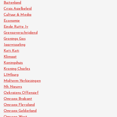
Buitenland
Crisis Asielbeleid
Cultuur & Media
Economie
Einde Rutte Iv
Grensoverschrijdend
Gronings Gas
Jaarwisseling
Keti Koti
Klimaat
Koningshuis
Kroning Charles
L1Mburg
Midterm-Verkiezingen
Nh Nieuws
Oekraïens Offensief
Omroep Brabant
Omroep Flevoland
Omroep Gelderland
Omroep West