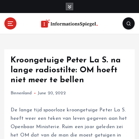
S
k
i
p
t
o
c
o
Kroongetuige Peter La S. na
n
t
lange radiostilte: OM hoeft
e
niet meer te bellen
n
t
Binnenland
June 20, 2022
De lange tijd spoorloze kroongetuige Peter La S.
heeft weer een teken van leven gegeven aan het
Openbaar Ministerie. Ruim een jaar geleden zei
het OM dat van de man die moest getuigen in