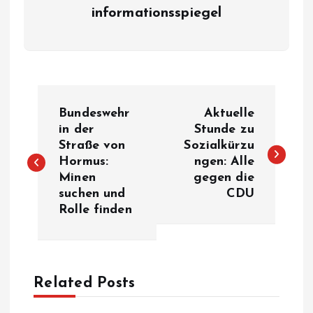
informationsspiegel
P
Bundeswehr
Aktuelle
o
in der
Stunde zu
Straße von
Sozialkürzu
Hormus:
ngen: Alle
s
Minen
gegen die
suchen und
CDU
t
Rolle finden
n
a
Related Posts
v