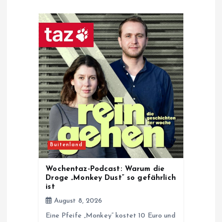
i
g
a
t
i
o
Buitenland
n
Wochentaz-Podcast: Warum die
Droge „Monkey Dust“ so gefährlich
ist
August 8, 2026
Eine Pfeife „Monkey“ kostet 10 Euro und