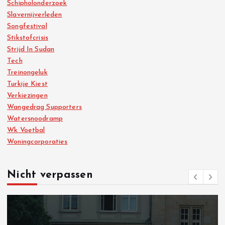
Schipholonderzoek
Slavernijverleden
Songfestival
Stikstofcrisis
Strijd In Sudan
Tech
Treinongeluk
Turkije Kiest
Verkiezingen
Wangedrag Supporters
Watersnoodramp
Wk Voetbal
Woningcorporaties
Nicht verpassen