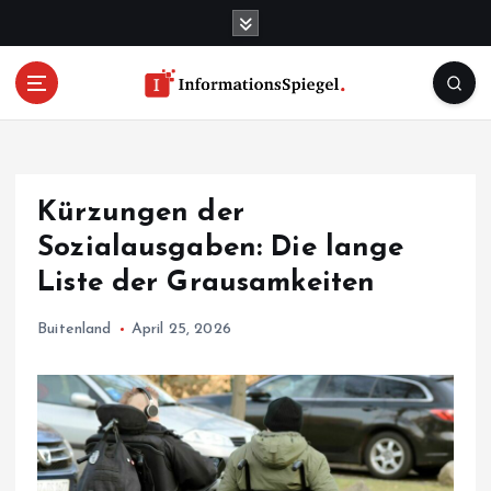
S
k
i
p
t
o
c
o
Kürzungen der
n
t
Sozialausgaben: Die lange
e
Liste der Grausamkeiten
n
t
Buitenland
April 25, 2026