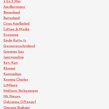
4 En 5 Mei
Aardbevingen
Binnenland
Buitenland
Crisis Asielbeleid
Cultuur & Media
Economie
Einde Rutte Iv
Grensoverschrijdend
Gronings Gas
Jaarwisseling
Keti Koti
Klimaat
Koningshuis
Kroning Charles
L1Mburg
Midterm-Verkiezingen
Nh Nieuws
Oekraïens Offensief
Omroep Brabant