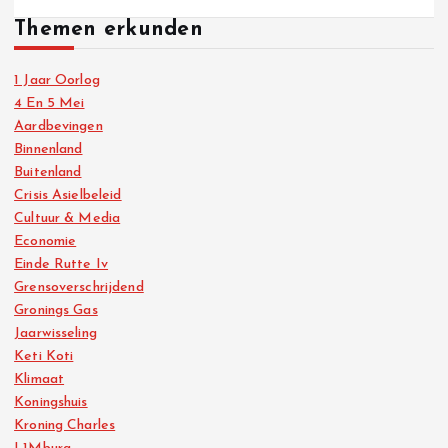
Themen erkunden
1 Jaar Oorlog
4 En 5 Mei
Aardbevingen
Binnenland
Buitenland
Crisis Asielbeleid
Cultuur & Media
Economie
Einde Rutte Iv
Grensoverschrijdend
Gronings Gas
Jaarwisseling
Keti Koti
Klimaat
Koningshuis
Kroning Charles