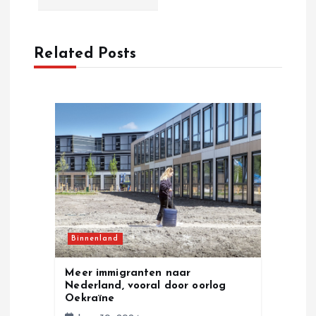
a
v
Related Posts
i
g
a
t
i
Binnenland
o
Meer immigranten naar
n
Nederland, vooral door oorlog
Oekraïne