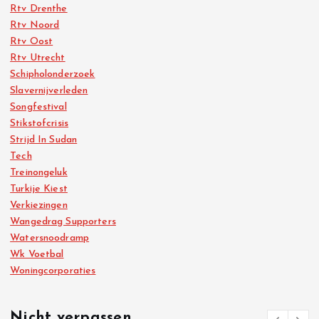
Rtv Drenthe
Rtv Noord
Rtv Oost
Rtv Utrecht
Schipholonderzoek
Slavernijverleden
Songfestival
Stikstofcrisis
Strijd In Sudan
Tech
Treinongeluk
Turkije Kiest
Verkiezingen
Wangedrag Supporters
Watersnoodramp
Wk Voetbal
Woningcorporaties
Nicht verpassen