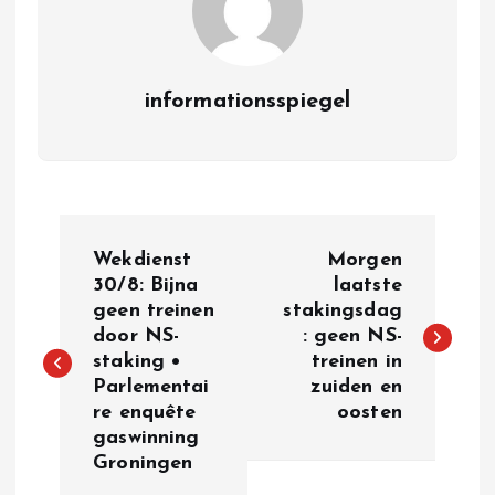
informationsspiegel
P
Wekdienst
Morgen
o
30/8: Bijna
laatste
geen treinen
stakingsdag
door NS-
: geen NS-
s
staking •
treinen in
Parlementai
zuiden en
t
re enquête
oosten
gaswinning
n
Groningen