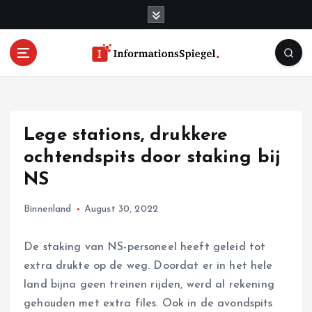
S
k
i
p
t
o
c
o
Lege stations, drukkere
n
t
ochtendspits door staking bij
e
NS
n
t
Binnenland
August 30, 2022
De staking van NS-personeel heeft geleid tot
extra drukte op de weg. Doordat er in het hele
land bijna geen treinen rijden, werd al rekening
gehouden met extra files. Ook in de avondspits