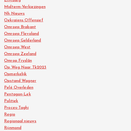
L1Mburg
Midterm-Verkiezingen
Nh Nieuws
Oekraïens Offensief
Omroep Brabant
Omroep Flevoland
Omroep Gelderland
Omroep West
Omroep Zeeland
Omrop Fryslân
Op Weg Naar Tk2023
Opmerkelijk
Opstand Wagner
Pelé Overleden
Pentagon-Lek
Politiek
Proces-Taghi
Regio
Regionaal nieuws
Rijnmond