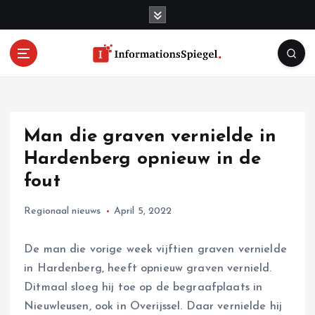
S
k
i
p
t
o
c
o
Man die graven vernielde in
n
t
Hardenberg opnieuw in de
e
fout
n
t
Regionaal nieuws
April 5, 2022
De man die vorige week vijftien graven vernielde
in Hardenberg, heeft opnieuw graven vernield.
Ditmaal sloeg hij toe op de begraafplaats in
Nieuwleusen, ook in Overijssel. Daar vernielde hij