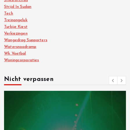
Stikstofcrisis
Strijd In Sudan
Tech
Treinongeluk
Turkije Kiest
Verkiezingen
Wangedrag Supporters
Watersnoodramp
Wk Voetbal
Woningcorporaties
Nicht verpassen