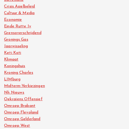
Crisis Asielbeleid
Cultuur & Media
Economie
Einde Rutte Iv
Grensoverschrijdend
Gronings Gas
Jaarwisseling
Keti Koti
Klimaat
Koningshuis
Kroning Charles
L1Mburg
Midterm-Verkiezingen
Nh Nieuws
Oekraïens Offensief
Omroep Brabant
Omroep Flevoland
Omroep Gelderland
Omroep West