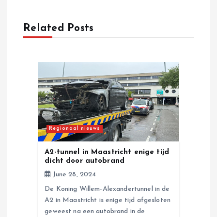
a
Related Posts
v
i
g
a
t
Regionaal nieuws
i
A2-tunnel in Maastricht enige tijd
dicht door autobrand
o
June 28, 2024
De Koning Willem-Alexandertunnel in de
n
A2 in Maastricht is enige tijd afgesloten
geweest na een autobrand in de