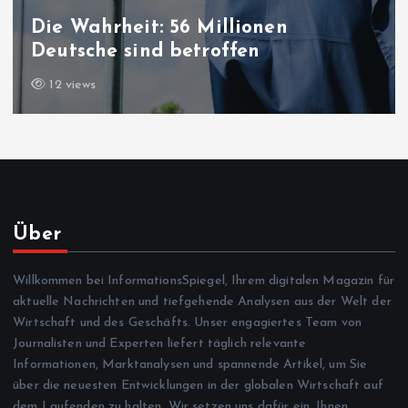
Die Wahrheit: 56 Millionen
Deutsche sind betroffen
12 views
Über
Willkommen bei InformationsSpiegel, Ihrem digitalen Magazin für
aktuelle Nachrichten und tiefgehende Analysen aus der Welt der
Wirtschaft und des Geschäfts. Unser engagiertes Team von
Journalisten und Experten liefert täglich relevante
Informationen, Marktanalysen und spannende Artikel, um Sie
über die neuesten Entwicklungen in der globalen Wirtschaft auf
dem Laufenden zu halten. Wir setzen uns dafür ein, Ihnen