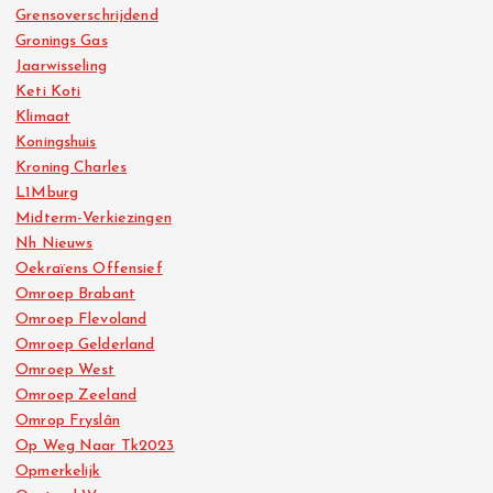
Grensoverschrijdend
Gronings Gas
Jaarwisseling
Keti Koti
Klimaat
Koningshuis
Kroning Charles
L1Mburg
Midterm-Verkiezingen
Nh Nieuws
Oekraïens Offensief
Omroep Brabant
Omroep Flevoland
Omroep Gelderland
Omroep West
Omroep Zeeland
Omrop Fryslân
Op Weg Naar Tk2023
Opmerkelijk