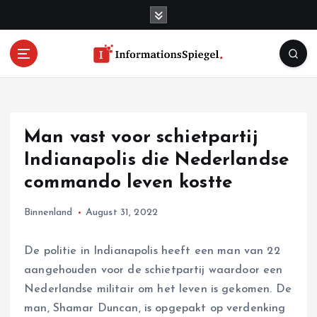
S
k
i
p
t
o
c
o
Man vast voor schietpartij
n
t
Indianapolis die Nederlandse
e
commando leven kostte
n
t
Binnenland
August 31, 2022
De politie in Indianapolis heeft een man van 22
aangehouden voor de schietpartij waardoor een
Nederlandse militair om het leven is gekomen. De
man, Shamar Duncan, is opgepakt op verdenking