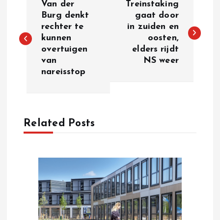
Van der
Treinstaking
o
Burg denkt
gaat door
rechter te
in zuiden en
kunnen
oosten,
s
overtuigen
elders rijdt
van
NS weer
t
nareisstop
n
a
Related Posts
v
i
g
a