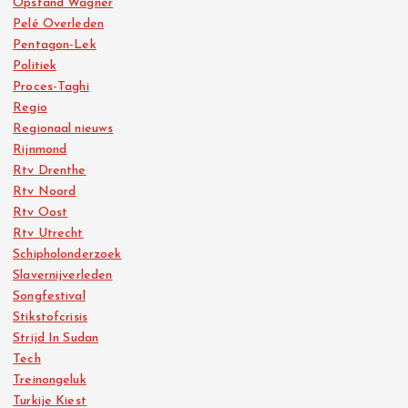
Opstand Wagner
Pelé Overleden
Pentagon-Lek
Politiek
Proces-Taghi
Regio
Regionaal nieuws
Rijnmond
Rtv Drenthe
Rtv Noord
Rtv Oost
Rtv Utrecht
Schipholonderzoek
Slavernijverleden
Songfestival
Stikstofcrisis
Strijd In Sudan
Tech
Treinongeluk
Turkije Kiest