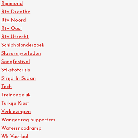
Rijnmond
Rtv Drenthe
Rtv Noord
Rtv Oost
Rtv Utrecht
Schipholonderzoek
Slavernijverleden
Songfestival
Stikstofcrisis
Strijd In Sudan
Tech
Treinongeluk
Turkije Kiest
Verkiezingen
Wangedrag Supporters
Watersnoodramp
Wk Voetbal