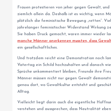
Frauen protestieren von jeher gegen Gewalt, und
ziemlich allein da. Deshalb ist es wichtig, wenn M
plötzlich die feministische Bewegung „retten“. Vi
jahrelanger feministischer Widerstand Wirkung z
Sie haben Druck gemacht, waren immer wieder lau
manche Männer anerkennen mussten, dass Gewalt
ein gesellschaftliches.
Und trotzdem reicht eine Demonstration noch lang
Vatertag ein Schild hochzuhalten und danach wied
Sprüche unkommentiert bleiben, Freunde ihre Freun
Männer müssen nicht nur gegen Gewalt demonstri
genau dort, wo Gewaltkultur entsteht und geschützt
Alltag.
Vielleicht liegt darin auch die eigentliche Hoff
verstehen und aussprechen, dass Neutralität eben 