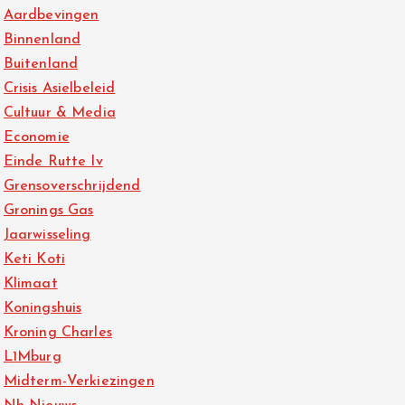
Aardbevingen
Binnenland
Buitenland
Crisis Asielbeleid
Cultuur & Media
Economie
Einde Rutte Iv
Grensoverschrijdend
Gronings Gas
Jaarwisseling
Keti Koti
Klimaat
Koningshuis
Kroning Charles
L1Mburg
Midterm-Verkiezingen