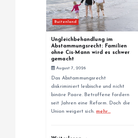
i
Buitenland
g
Ungleichbehandlung im
a
Abstammungsrecht: Familien
ohne Cis-Mann wird es schwer
gemacht
t
August 7, 2026
i
Das Abstammungsrecht
diskriminiert lesbische und nicht
binäre Paare. Betroffene fordern
o
seit Jahren eine Reform. Doch die
Union weigert sich.
mehr…
n