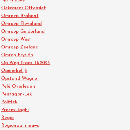
Nh Nieuws
Oekraïens Offensief
Omroep Brabant
Omroep Flevoland
Omroep Gelderland
Omroep West
Omroep Zeeland
Omrop Fryslân
Op Weg Naar Tk2023
Opmerkelijk
Opstand Wagner
Pelé Overleden
Pentagon-Lek
Politiek
Proces-Taghi
Regio
Regionaal nieuws