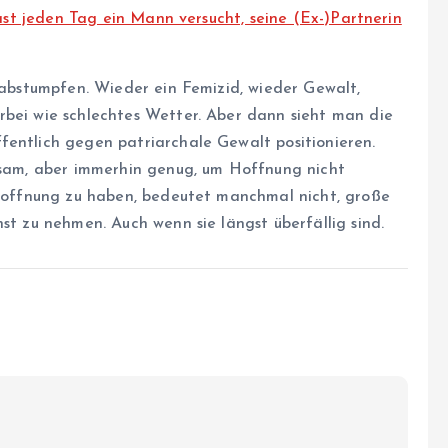
fast jeden Tag ein Mann versucht, seine (Ex-)Partnerin
h abstumpfen. Wieder ein Femizid, wieder Gewalt,
rbei wie schlechtes Wetter. Aber dann sieht man die
fentlich gegen patriarchale Gewalt positionieren.
ngsam, aber immerhin genug, um Hoffnung nicht
p Hoffnung zu haben, bedeutet manchmal nicht, große
st zu nehmen. Auch wenn sie längst überfällig sind.