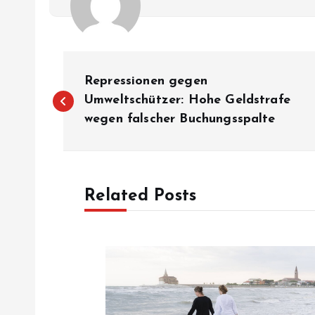
P
Repressionen gegen
o
Umweltschützer: Hohe Geldstrafe
wegen falscher Buchungsspalte
s
t
Related Posts
n
a
v