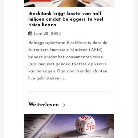
i
BinckBank krijgt boete van half
o
miljoen omdat beleggers te veel
risico liepen
n
June 28, 2024
Beleggersplatform BinckBank is door de
Autoriteit Financiële Markten (AFM)
beboet omdat het consumenten twee
jaar lang niet genoeg toetste op kennis
van beleggen. Daardoor konden klanten
hun geld steken in…
Weiterlesen