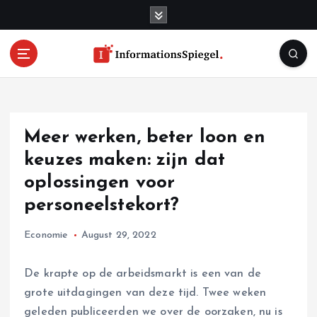
S
k
i
p
t
o
c
o
Meer werken, beter loon en
n
t
keuzes maken: zijn dat
e
oplossingen voor
n
personeelstekort?
t
Economie
August 29, 2022
De krapte op de arbeidsmarkt is een van de
grote uitdagingen van deze tijd. Twee weken
geleden publiceerden we over de oorzaken, nu is