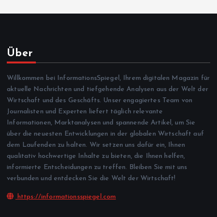
Über
Willkommen bei InformationsSpiegel, Ihrem digitalen Magazin für
aktuelle Nachrichten und tiefgehende Analysen aus der Welt der
Wirtschaft und des Geschäfts. Unser engagiertes Team von
Journalisten und Experten liefert täglich relevante
Informationen, Marktanalysen und spannende Artikel, um Sie
über die neuesten Entwicklungen in der globalen Wirtschaft auf
dem Laufenden zu halten. Wir setzen uns dafür ein, Ihnen
qualitativ hochwertige Inhalte zu bieten, die Ihnen helfen,
informierte Entscheidungen zu treffen. Bleiben Sie mit uns
verbunden und entdecken Sie die Welt der Wirtschaft!
https://informationsspiegel.com