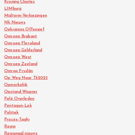
Kroning Charles
L1Mburg
Midterm-Verkiezingen
Nh Nieuws
Oekraïens Offensief
Omroep Brabant
Omroep Flevoland
Omroep Gelderland
Omroep West
Omroep Zeeland
Omrop Fryslân
Op Weg Naar Tk2023
Opmerkelijk
Opstand Wagner
Pelé Overleden
Pentagon-Lek
Politiek
Proces-Taghi
Regio
Regionaal nieuws