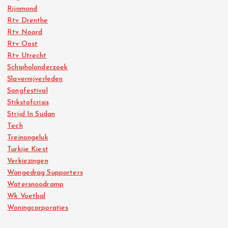
Rijnmond
Rtv Drenthe
Rtv Noord
Rtv Oost
Rtv Utrecht
Schipholonderzoek
Slavernijverleden
Songfestival
Stikstofcrisis
Strijd In Sudan
Tech
Treinongeluk
Turkije Kiest
Verkiezingen
Wangedrag Supporters
Watersnoodramp
Wk Voetbal
Woningcorporaties