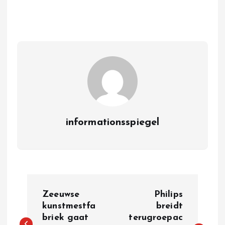
informationsspiegel
P
Zeeuwse
Philips
o
kunstmestfa
breidt
briek gaat
terugroepac