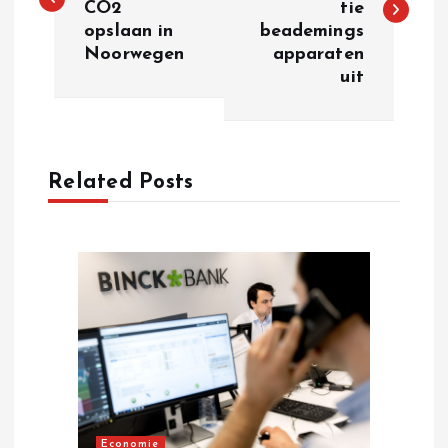
CO2
tie
s
opslaan in
beademings
Noorwegen
apparaten
t
uit
n
a
Related Posts
v
i
g
a
t
Economie