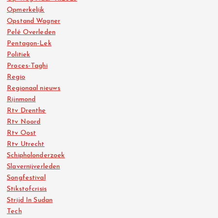
Opmerkelijk
Opstand Wagner
Pelé Overleden
Pentagon-Lek
Politiek
Proces-Taghi
Regio
Regionaal nieuws
Rijnmond
Rtv Drenthe
Rtv Noord
Rtv Oost
Rtv Utrecht
Schipholonderzoek
Slavernijverleden
Songfestival
Stikstofcrisis
Strijd In Sudan
Tech