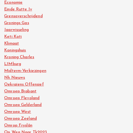
Economie
Einde Rutte Iv
Grensoverschrijdend
Gronings Gas
Jaarwisseling
Keti Koti
Klimaat
Koningshuis
Kroning Charles
L1Mburg
Midterm-Verkiezingen
Nh Nieuws
Oekraïens Offensief
Omroep Brabant
Omroep Flevoland
Omroep Gelderland
Omroep West
Omroep Zeeland
Omrop Fryslân
Op Weg Naar Tk2023