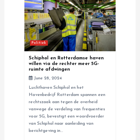
a
t
i
Politiek
o
Schiphol en Rotterdamse haven
willen via de rechter meer 5G-
n
ruimte afdwingen
June 28, 2024
Luchthaven Schiphol en het
Havenbedrijf Rotterdam spannen een
rechtszaak aan tegen de overheid
vanwege de verdeling van frequenties
voor 5G, bevestigt een woordvoerder
van Schiphol naar aanleiding van
berichtgeving in…