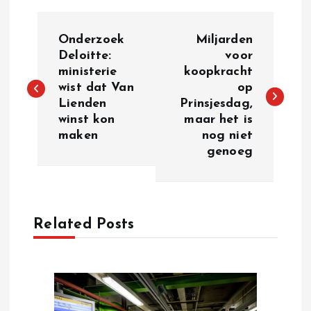
P
Onderzoek
Miljarden
o
Deloitte:
voor
ministerie
koopkracht
wist dat Van
op
s
Lienden
Prinsjesdag,
winst kon
maar het is
t
maken
nog niet
genoeg
n
a
Related Posts
v
i
g