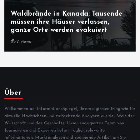
Waldbrände in Kanada: Tausende
müssen ihre Häuser verlassen,
ganze Orte werden evakuiert
7 views
Über
Willkommen bei InformationsSpiegel, Ihrem digitalen Magazin für
aktuelle Nachrichten und tiefgehende Analysen aus der Welt der
Wirtschaft und des Geschäfts. Unser engagiertes Team von
Journalisten und Experten liefert täglich relevante
Informationen, Marktanalysen und spannende Artikel, um Sie