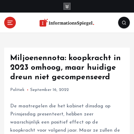
S
k
i
p
t
o
c
o
Miljoenennota: koopkracht in
n
t
2023 omhoog, maar huidige
e
dreun niet gecompenseerd
n
t
Politiek
September 16, 2022
De maatregelen die het kabinet dinsdag op
Prinsjesdag presenteert, hebben zeer
waarschijnlijk een positief effect op de
koopkracht voor volgend jaar. Maar ze zullen de