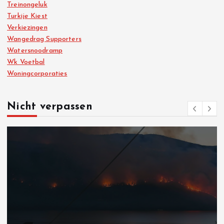
Treinongeluk
Turkije Kiest
Verkiezingen
Wangedrag Supporters
Watersnoodramp
Wk Voetbal
Woningcorporaties
Nicht verpassen