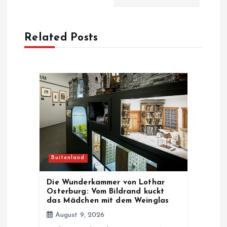
a
Related Posts
v
i
g
a
t
Buitenland
i
Die Wunderkammer von Lothar
o
Osterburg: Vom Bildrand kuckt
das Mädchen mit dem Weinglas
n
August 9, 2026