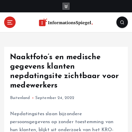
S
k
i
p
t
o
c
o
Naaktfoto’s en medische
n
t
gegevens klanten
e
nepdatingsite zichtbaar voor
n
medewerkers
t
Buitenland
September 24, 2022
Nepdatingsites slaan bijzondere
persoonsgegevens op zonder toestemming van
hun klanten, blijkt uit onderzoek van het KRO-