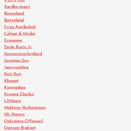
4 En 5 Mei
Aardbevingen
Binnenland
Buitenland
Crisis Asielbeleid
Cultuur & Media
Economie
Einde Rutte Iv
Grensoverschrijdend
Gronings Gas
Jaarwisseling
Keti Koti
Klimaat
Koningshuis
Kroning Charles
L1Mburg
Midterm-Verkiezingen
Nh Nieuws
Oekraïens Offensief
Omroep Brabant