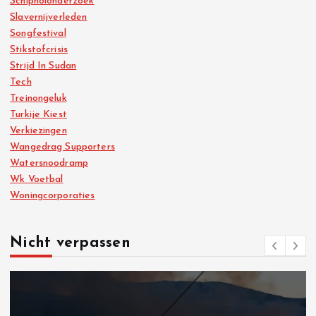
Schipholonderzoek
Slavernijverleden
Songfestival
Stikstofcrisis
Strijd In Sudan
Tech
Treinongeluk
Turkije Kiest
Verkiezingen
Wangedrag Supporters
Watersnoodramp
Wk Voetbal
Woningcorporaties
Nicht verpassen