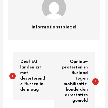
informationsspiegel
P
Deel EU-
Opnieuw
o
landen zit
protesten in
met
Rusland
deserterend
tegen
s
e Russen in
mobilisatie,
de maag
honderden
t
arrestaties
gemeld
n