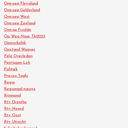
Omroep Flevoland
Omroep Gelderland
Omroep West
Omroep Zeeland
Omrop Fryslân
Op Weg Naar Tk2023
Opmerkelijk
Opstand Wagner
Pelé Overleden
Pentagon-Lek
Politiek
Proces-Taghi
Regio
Regionaal nieuws
Rijnmond
Rtv Drenthe
Rtv Noord
Rtv Oost
Rtv Utrecht