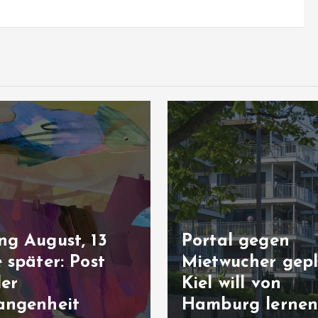
ng August, 13
Portal gegen
 später: Post
Mietwucher gepl
der
Kiel will von
angenheit
Hamburg lerne