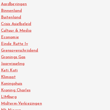
Aardbevingen
Binnenland
Buitenland
Crisis Asielbeleid
Cultuur & Media
Economie
Einde Rutte Iv
Grensoverschrijdend
Gronings Gas
Jaarwisseling
Keti Koti
Klimaat
Koningshuis
Kroning Charles
L1Mburg
Midterm-Verkiezingen