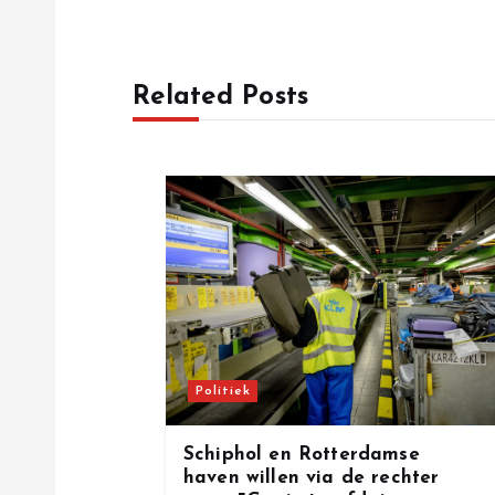
s
t
Related Posts
n
a
v
i
g
Politiek
a
Schiphol en Rotterdamse
haven willen via de rechter