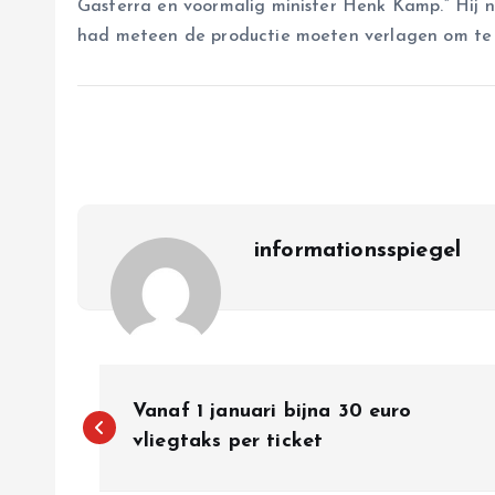
Gasterra en voormalig minister Henk Kamp.” Hi
had meteen de productie moeten verlagen om te l
informationsspiegel
P
Vanaf 1 januari bijna 30 euro
o
vliegtaks per ticket