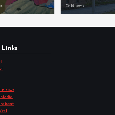
ws
12 views
 Links
.
d
nd
 nieuws
 Media
rabant
West