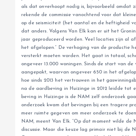
als dat onverhoopt nodig is, bijvoorbeeld omdat 
rekende de commissie vanochtend voor dat kleine
op de seismiciteit (het aantal en de heftigheid v
dat anders. Volgens Van Elk kan er uit het Groni
jaar geproduceerd worden. Veel locaties zijn al a
het afgelopen.” De verhoging van de productie he
versterkt moeten worden. Het gaat in totaal, sch
ongeveer 13.000 woningen. Sinds de start van de 
aangepakt, waarvan ongeveer 650 in het afgelo
hoe sinds 2013 het vertrouwen in het gaswinnings
na de aardbeving in Huizinge in 2012 leidde tot e
beving in Huizinge is de NAM zelf onderzoek gaa
onderzoek kwam dat bevingen bij een tragere pro
meer ruimte gegeven om meer onderzoek te doen”.
NAM, meent Van Elk. “Op dat moment wilde de NA
discussie. Maar die keuze lag primair niet bij d