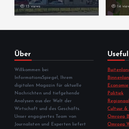
13 views
14 vie
Über
Useful
Willkommen bei
Buitenlan
InformationsSpiegel, Ihrem
Binnenla
digitalen Magazin für aktuelle
Economie
Nachrichten und tiefgehende
Politiek
Analysen aus der Welt der
Regionaal
Wirtschaft und des Geschäfts.
Cultuur &
Unser engagiertes Team von
Omroep B
Journalisten und Experten liefert
Omroep 