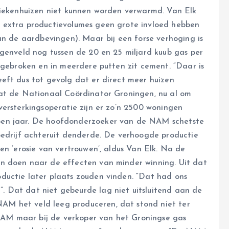
ziekenhuizen niet kunnen worden verwarmd. Van Elk
 extra productievolumes geen grote invloed hebben
an de aardbevingen). Maar bij een forse verhoging is
ngenveld nog tussen de 20 en 25 miljard kuub gas per
fgebroken en in meerdere putten zit cement. “Daar is
eft dus tot gevolg dat er direct meer huizen
at de Nationaal Coördinator Groningen, nu al om
versterkingsoperatie zijn er zo’n 2500 woningen
pen jaar. De hoofdonderzoeker van de NAM schetste
bedrijf achteruit denderde. De verhoogde productie
en ‘erosie van vertrouwen’, aldus Van Elk. Na de
n doen naar de effecten van minder winning. Uit dat
ductie later plaats zouden vinden. “Dat had ons
 Dat dat niet gebeurde lag niet uitsluitend aan de
M het veld leeg produceren, dat stond niet ter
e NAM maar bij de verkoper van het Groningse gas