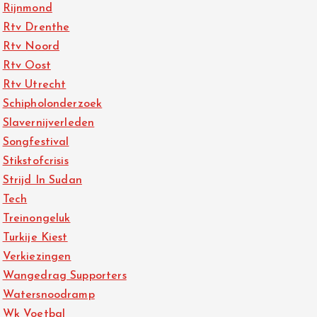
Rijnmond
Rtv Drenthe
Rtv Noord
Rtv Oost
Rtv Utrecht
Schipholonderzoek
Slavernijverleden
Songfestival
Stikstofcrisis
Strijd In Sudan
Tech
Treinongeluk
Turkije Kiest
Verkiezingen
Wangedrag Supporters
Watersnoodramp
Wk Voetbal