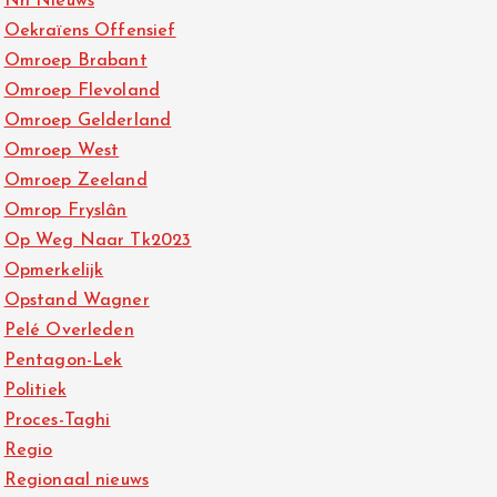
Nh Nieuws
Oekraïens Offensief
Omroep Brabant
Omroep Flevoland
Omroep Gelderland
Omroep West
Omroep Zeeland
Omrop Fryslân
Op Weg Naar Tk2023
Opmerkelijk
Opstand Wagner
Pelé Overleden
Pentagon-Lek
Politiek
Proces-Taghi
Regio
Regionaal nieuws