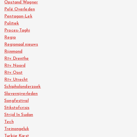
Opstand Wagner
Pelé Overleden
Pentagon-Lek
Politiek
Proces-Taghi
Regio
Regionaal nieuws
Rijnmond
Rtv Drenthe
Rtv Noord
Rtv Oost
Rtv Utrecht
Schipholonderzoek
Slavernijverleden
Songfestival
Stikstofcrisis
Strijd In Sudan
Tech
Treinongeluk
Turkije Kiest