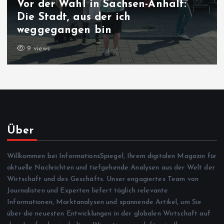
Vor der Wahl in Sachsen-Anhalt:
Die Stadt, aus der ich
weggegangen bin
9 views
Über
Willkommen bei InformationsSpiegel, Ihrem digitalen Magazin für
aktuelle Nachrichten und tiefgehende Analysen aus der Welt der
Wirtschaft und des Geschäfts. Unser engagiertes Team von
Journalisten und Experten liefert täglich relevante
Informationen, Marktanalysen und spannende Artikel, um Sie
über die neuesten Entwicklungen in der globalen Wirtschaft auf