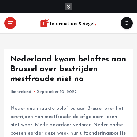
S
k
i
p
t
o
c
o
Nederland kwam beloftes aan
n
t
Brussel over bestrijden
e
mestfraude niet na
n
t
Binnenland
September 10, 2022
Nederland maakte beloftes aan Brussel over het
bestrijden van mestfraude de afgelopen jaren
niet waar. Mede daardoor verloren Nederlandse
boeren eerder deze week hun uitzonderingspositie