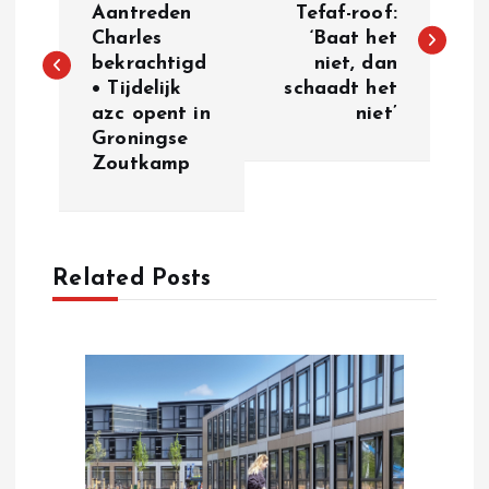
Aantreden
Tefaf-roof:
Charles
‘Baat het
s
bekrachtigd
niet, dan
• Tijdelijk
schaadt het
t
azc opent in
niet’
Groningse
n
Zoutkamp
a
v
Related Posts
i
g
a
t