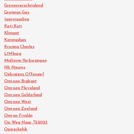
Grensoverschrijdend
Gronings Gas
Jaarwisseling
Keti Koti
Klimaat
Koningshuis
Kroning Charles
L1Mburg
Midterm-Verkiezingen
Nh Nieuws
Oekraïens Offensief
Omroep Brabant
Omroep Flevoland
Omroep Gelderland
Omroep West
Omroep Zeeland
Omrop Fryslân
Op Weg Naar Tk2023
Opmerkelijk