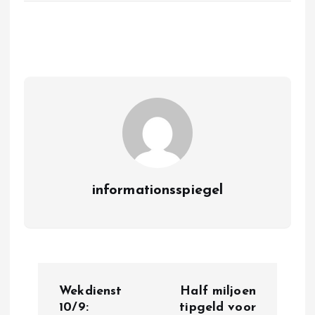
informationsspiegel
P
Wekdienst
Half miljoen
o
10/9:
tipgeld voor