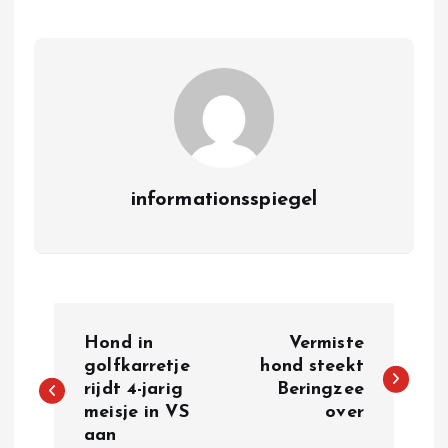
informationsspiegel
P
Hond in
Vermiste
o
golfkarretje
hond steekt
rijdt 4-jarig
Beringzee
meisje in VS
over
s
aan