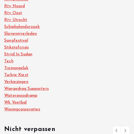
Rtv Noord
Rtv Oost
Rtv Utrecht
Schipholonderzoek
Slavernijverleden
Songfestival
Stikstofcrisis
Strijd In Sudan
Tech
Treinongeluk
Turkije Kiest
Verkiezingen
Wangedrag Supporters
Watersnoodramp
Wk Voetbal
Woningcorporaties
Nicht verpassen