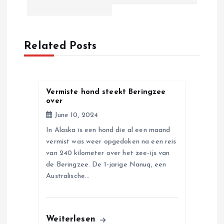
t
n
Related Posts
a
v
Vermiste hond steekt Beringzee
over
i
June 10, 2024
g
In Alaska is een hond die al een maand
vermist was weer opgedoken na een reis
a
van 240 kilometer over het zee-ijs van
de Beringzee. De 1-jarige Nanuq, een
Australische…
t
i
Weiterlesen