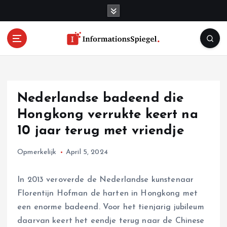
S
k
i
p
t
o
c
o
Nederlandse badeend die
n
t
Hongkong verrukte keert na
e
10 jaar terug met vriendje
n
t
Opmerkelijk
April 5, 2024
In 2013 veroverde de Nederlandse kunstenaar
Florentijn Hofman de harten in Hongkong met
een enorme badeend. Voor het tienjarig jubileum
daarvan keert het eendje terug naar de Chinese