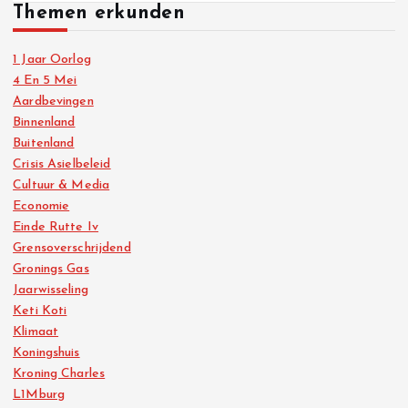
Themen erkunden
1 Jaar Oorlog
4 En 5 Mei
Aardbevingen
Binnenland
Buitenland
Crisis Asielbeleid
Cultuur & Media
Economie
Einde Rutte Iv
Grensoverschrijdend
Gronings Gas
Jaarwisseling
Keti Koti
Klimaat
Koningshuis
Kroning Charles
L1Mburg