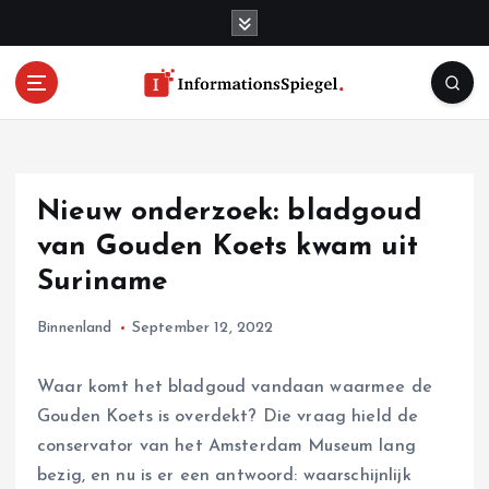
S
k
i
p
t
o
c
o
Nieuw onderzoek: bladgoud
n
t
van Gouden Koets kwam uit
e
Suriname
n
t
Binnenland
September 12, 2022
Waar komt het bladgoud vandaan waarmee de
Gouden Koets is overdekt? Die vraag hield de
conservator van het Amsterdam Museum lang
bezig, en nu is er een antwoord: waarschijnlijk