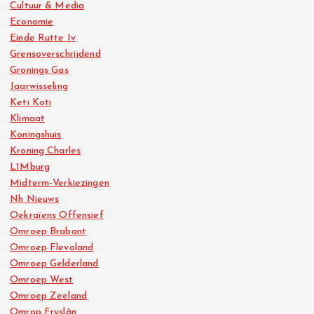
Cultuur & Media
Economie
Einde Rutte Iv
Grensoverschrijdend
Gronings Gas
Jaarwisseling
Keti Koti
Klimaat
Koningshuis
Kroning Charles
L1Mburg
Midterm-Verkiezingen
Nh Nieuws
Oekraïens Offensief
Omroep Brabant
Omroep Flevoland
Omroep Gelderland
Omroep West
Omroep Zeeland
Omrop Fryslân