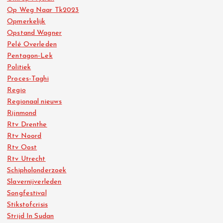
Op Weg Naar Tk2023
Opmerkelijk
Opstand Wagner
Pelé Overleden
Pentagon-Lek
Politiek
Proces-Taghi
Regio
Regionaal nieuws
Rijnmond
Rtv Drenthe
Rtv Noord
Rtv Oost
Rtv Utrecht
Schipholonderzoek
Slavernijverleden
Songfestival
Stikstofcrisis
Strijd In Sudan