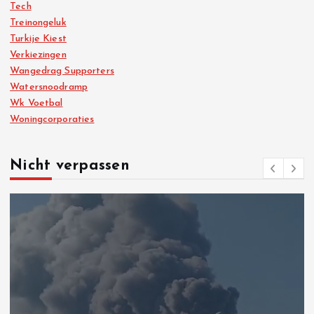
Tech
Treinongeluk
Turkije Kiest
Verkiezingen
Wangedrag Supporters
Watersnoodramp
Wk Voetbal
Woningcorporaties
Nicht verpassen