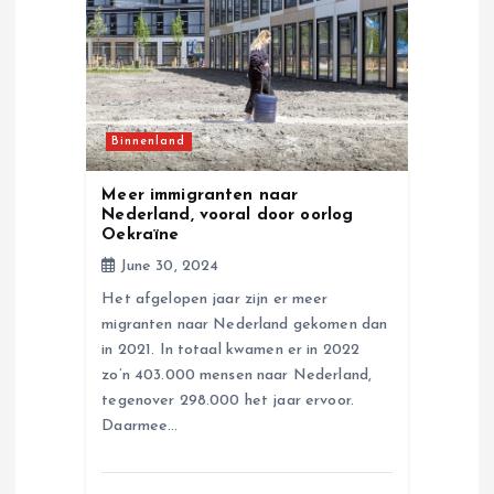
a
t
i
Binnenland
o
Meer immigranten naar
n
Nederland, vooral door oorlog
Oekraïne
June 30, 2024
Het afgelopen jaar zijn er meer
migranten naar Nederland gekomen dan
in 2021. In totaal kwamen er in 2022
zo’n 403.000 mensen naar Nederland,
tegenover 298.000 het jaar ervoor.
Daarmee…