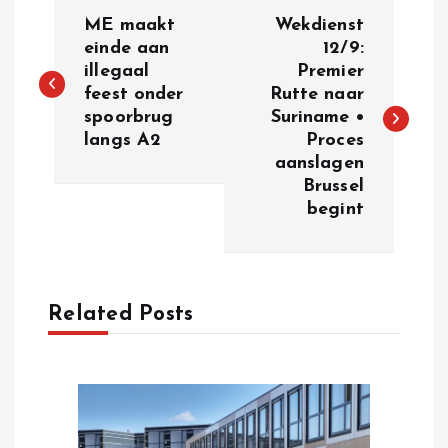
P
ME maakt
Wekdienst
o
einde aan
12/9:
illegaal
Premier
feest onder
Rutte naar
s
spoorbrug
Suriname •
langs A2
Proces
t
aanslagen
Brussel
n
begint
a
v
Related Posts
i
g