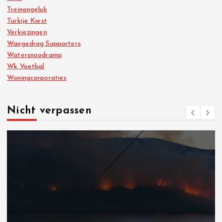
Treinongeluk
Turkije Kiest
Verkiezingen
Wangedrag Supporters
Watersnoodramp
Wk Voetbal
Woningcorporaties
Nicht verpassen