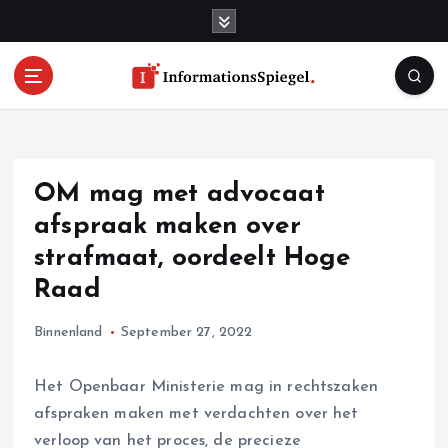
S
k
i
p
t
o
c
o
OM mag met advocaat
n
t
afspraak maken over
e
strafmaat, oordeelt Hoge
n
Raad
t
Binnenland
September 27, 2022
Het Openbaar Ministerie mag in rechtszaken
afspraken maken met verdachten over het
verloop van het proces, de precieze