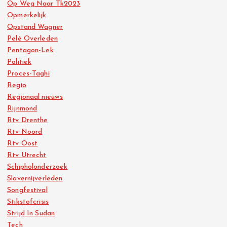
Op Weg Naar Tk2023
Opmerkelijk
Opstand Wagner
Pelé Overleden
Pentagon-Lek
Politiek
Proces-Taghi
Regio
Regionaal nieuws
Rijnmond
Rtv Drenthe
Rtv Noord
Rtv Oost
Rtv Utrecht
Schipholonderzoek
Slavernijverleden
Songfestival
Stikstofcrisis
Strijd In Sudan
Tech