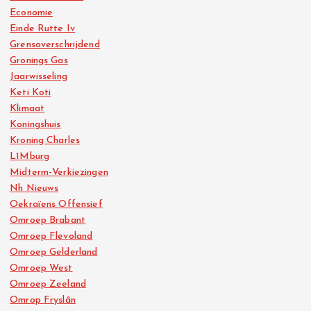
Economie
Einde Rutte Iv
Grensoverschrijdend
Gronings Gas
Jaarwisseling
Keti Koti
Klimaat
Koningshuis
Kroning Charles
L1Mburg
Midterm-Verkiezingen
Nh Nieuws
Oekraïens Offensief
Omroep Brabant
Omroep Flevoland
Omroep Gelderland
Omroep West
Omroep Zeeland
Omrop Fryslân