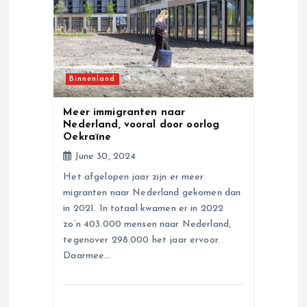
a
t
i
Binnenland
o
Meer immigranten naar
Nederland, vooral door oorlog
n
Oekraïne
June 30, 2024
Het afgelopen jaar zijn er meer
migranten naar Nederland gekomen dan
in 2021. In totaal kwamen er in 2022
zo’n 403.000 mensen naar Nederland,
tegenover 298.000 het jaar ervoor.
Daarmee…