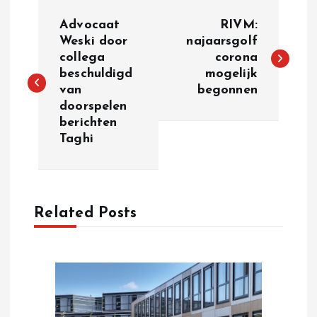
P
Advocaat
RIVM:
o
Weski door
najaarsgolf
collega
corona
beschuldigd
mogelijk
s
van
begonnen
doorspelen
t
berichten
Taghi
n
a
Related Posts
v
i
g