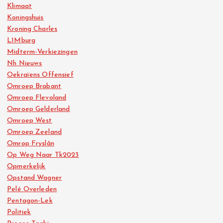
Klimaat
Koningshuis
Kroning Charles
L1Mburg
Midterm-Verkiezingen
Nh Nieuws
Oekraïens Offensief
Omroep Brabant
Omroep Flevoland
Omroep Gelderland
Omroep West
Omroep Zeeland
Omrop Fryslân
Op Weg Naar Tk2023
Opmerkelijk
Opstand Wagner
Pelé Overleden
Pentagon-Lek
Politiek