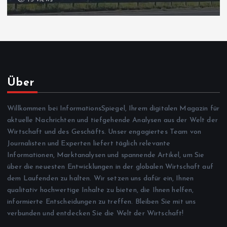
Über
Willkommen bei InformationsSpiegel, Ihrem digitalen Magazin für
aktuelle Nachrichten und tiefgehende Analysen aus der Welt der
Wirtschaft und des Geschäfts. Unser engagiertes Team von
Journalisten und Experten liefert täglich relevante
Informationen, Marktanalysen und spannende Artikel, um Sie
über die neuesten Entwicklungen in der globalen Wirtschaft auf
dem Laufenden zu halten. Wir setzen uns dafür ein, Ihnen
qualitativ hochwertige Inhalte zu bieten, die Ihnen helfen,
informierte Entscheidungen zu treffen. Bleiben Sie mit uns
verbunden und entdecken Sie die Welt der Wirtschaft!