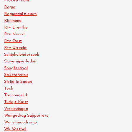
Proces-Taghi
Regio
Regionaal nieuws
Rijnmond
Rtv Drenthe
Rtv Noord
Rtv Oost
Rtv Utrecht
Schipholonderzoek
Slavernijverleden
Songfestival
Stikstofcrisis
Strijd In Sudan
Tech
Treinongeluk
Turkije Kiest
Verkiezingen
Wangedrag Supporters
Watersnoodramp
Wk Voetbal