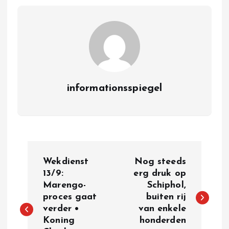
informationsspiegel
P
Wekdienst
Nog steeds
o
13/9:
erg druk op
Marengo-
Schiphol,
proces gaat
buiten rij
s
verder •
van enkele
Koning
honderden
t