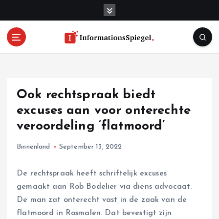
S
k
i
p
t
o
c
o
Ook rechtspraak biedt
n
t
excuses aan voor onterechte
e
veroordeling ‘flatmoord’
n
t
Binnenland
September 13, 2022
De rechtspraak heeft schriftelijk excuses
gemaakt aan Rob Bodelier via diens advocaat.
De man zat onterecht vast in de zaak van de
flatmoord in Rosmalen. Dat bevestigt zijn