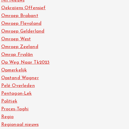
Nh Nieuws
Oekraïens Offensief
Omroep Brabant
Omroep Flevoland
Omroep Gelderland
Omroep West
Omroep Zeeland
Omrop Fryslân
Op Weg Naar Tk2023
Opmerkelijk
Opstand Wagner
Pelé Overleden
Pentagon-Lek
Politiek
Proces-Taghi
Regio
Regionaal nieuws