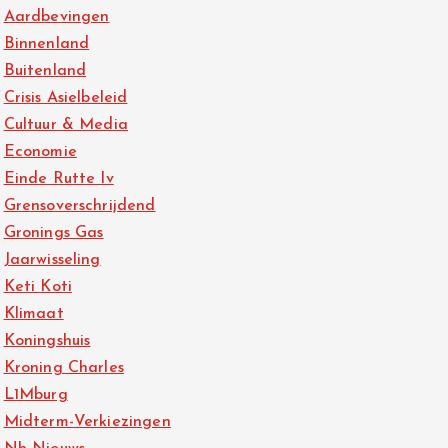
Aardbevingen
Binnenland
Buitenland
Crisis Asielbeleid
Cultuur & Media
Economie
Einde Rutte Iv
Grensoverschrijdend
Gronings Gas
Jaarwisseling
Keti Koti
Klimaat
Koningshuis
Kroning Charles
L1Mburg
Midterm-Verkiezingen