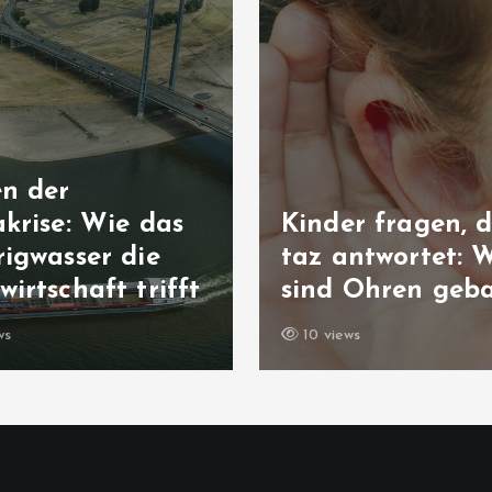
en der
krise: Wie das
Kinder fragen, d
igwasser die
taz antwortet: 
irtschaft trifft
sind Ohren geb
ws
10 views