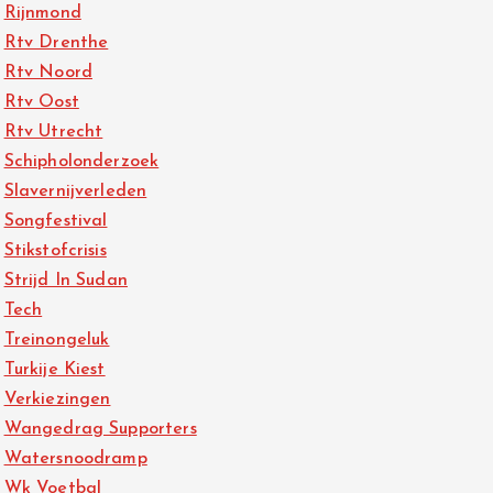
Rijnmond
Rtv Drenthe
Rtv Noord
Rtv Oost
Rtv Utrecht
Schipholonderzoek
Slavernijverleden
Songfestival
Stikstofcrisis
Strijd In Sudan
Tech
Treinongeluk
Turkije Kiest
Verkiezingen
Wangedrag Supporters
Watersnoodramp
Wk Voetbal