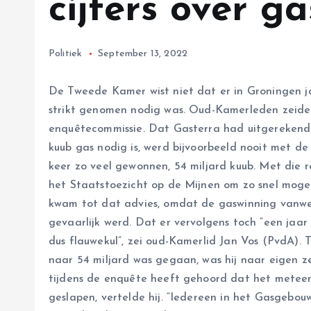
cijfers over g
Politiek
September 13, 2022
De Tweede Kamer wist niet dat er in Groningen 
strikt genomen nodig was. Oud-Kamerleden zeid
enquêtecommissie. Dat Gasterra had uitgerekend 
kuub gas nodig is, werd bijvoorbeeld nooit met de
keer zo veel gewonnen, 54 miljard kuub. Met die
het Staatstoezicht op de Mijnen om zo snel moge
kwam tot dat advies, omdat de gaswinning vanw
gevaarlijk werd. Dat er vervolgens toch “een jaar 
dus flauwekul”, zei oud-Kamerlid Jan Vos (PvdA). T
naar 54 miljard was gegaan, was hij naar eigen 
tijdens de enquête heeft gehoord dat het meteen
geslapen, vertelde hij. “Iedereen in het Gasgebouw