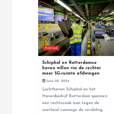
a
v
i
Politiek
g
Schiphol en Rotterdamse
a
haven willen via de rechter
meer 5G-ruimte afdwingen
t
June 28, 2024
Luchthaven Schiphol en het
i
Havenbedrijf Rotterdam spannen
een rechtszaak aan tegen de
o
overheid vanwege de verdeling