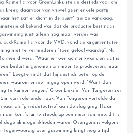
ig Kamerlid voor GroenLinks, stelde destijds voor om
r kreeg daarvoor van vrijwel geen enkele partij
maar het zat er dicht in de buurt”, zei ze vandaag.
inisterie al bekend was dat de productie best naar
aswinning juist alleen nog maar verder was
gte, oud-Kamerlid voor de VVD, vond de argumentatie
nning niet te verminderen “toen geloofwaardig”. Nu
formeerd werd. “Waar je toen achter kwam, en dat is
er een besluit is genomen om meer te produceren, maar
ren.” Leegte vindt dat hij destijds beter op de
nen waarom er niet ingegrepen werd. “Want dan
ing te kunnen wegen.” GroenLinks’er Van Tongeren zei
zijn controlerende taak. Van Tongeren vertelde dat
 maar als “privédetective” aan de slag ging. Haar
der kon, “stuitte steeds op een muur van: nee, dit is
l degelijk mogelijkheden waren. Overigens is volgens
tegenwoordig over gaswinning krijgt nog altijd