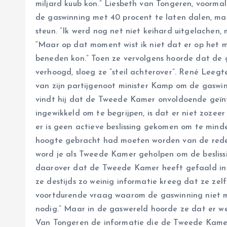
miljard kuub kon.” Liesbeth van Tongeren, voormal
de gaswinning met 40 procent te laten dalen, maa
steun. “Ik werd nog net niet keihard uitgelachen, 
“Maar op dat moment wist ik niet dat er op het m
beneden kon.” Toen ze vervolgens hoorde dat de g
verhoogd, sloeg ze “steil achterover”. René Lee
van zijn partijgenoot minister Kamp om de gaswi
vindt hij dat de Tweede Kamer onvoldoende geïn
ingewikkeld om te begrijpen, is dat er niet zoze
er is geen actieve beslissing gekomen om te minde
hoogte gebracht had moeten worden van de rede
word je als Tweede Kamer geholpen om de besliss
daarover dat de Tweede Kamer heeft gefaald in 
ze destijds zo weinig informatie kreeg dat ze zelf
voortdurende vraag waarom de gaswinning niet min
nodig.” Maar in de gaswereld hoorde ze dat er we
Van Tongeren de informatie die de Tweede Kamer 