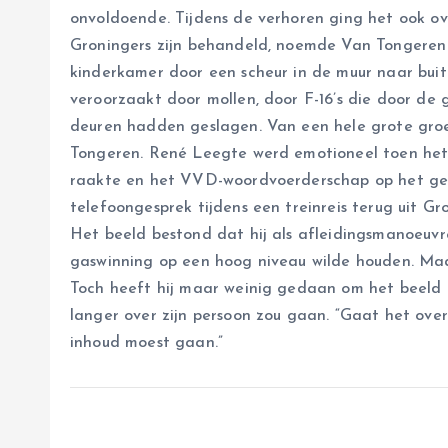
onvoldoende. Tijdens de verhoren ging het ook 
Groningers zijn behandeld, noemde Van Tongeren 
kinderkamer door een scheur in de muur naar bui
veroorzaakt door mollen, door F-16’s die door de g
deuren hadden geslagen. Van een hele grote groep
Tongeren. René Leegte werd emotioneel toen het 
raakte en het VVD-woordvoerderschap op het geb
telefoongesprek tijdens een treinreis terug uit Gr
Het beeld bestond dat hij als afleidingsmanoeuvr
gaswinning op een hoog niveau wilde houden. Maar
Toch heeft hij maar weinig gedaan om het beeld te
langer over zijn persoon zou gaan. “Gaat het over
inhoud moest gaan.”