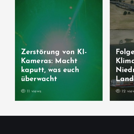
Zerstörung von KI-
Folg
Kameras: Macht
Klima
kaputt, was euch
Niedr
überwacht
Landw
11 views
12 vie