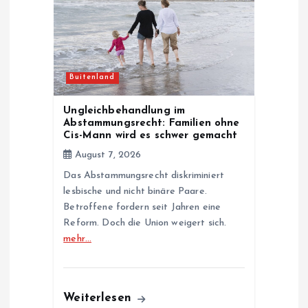
a
t
Buitenland
i
Ungleichbehandlung im
o
Abstammungsrecht: Familien ohne
Cis-Mann wird es schwer gemacht
n
August 7, 2026
Das Abstammungsrecht diskriminiert
lesbische und nicht binäre Paare.
Betroffene fordern seit Jahren eine
Reform. Doch die Union weigert sich.
mehr…
Weiterlesen