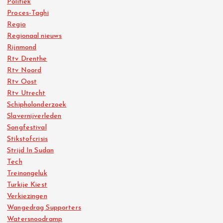
Politiek
Proces-Taghi
Regio
Regionaal nieuws
Rijnmond
Rtv Drenthe
Rtv Noord
Rtv Oost
Rtv Utrecht
Schipholonderzoek
Slavernijverleden
Songfestival
Stikstofcrisis
Strijd In Sudan
Tech
Treinongeluk
Turkije Kiest
Verkiezingen
Wangedrag Supporters
Watersnoodramp