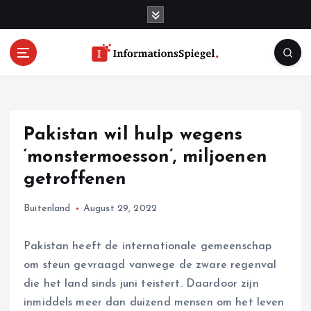
S
k
i
p
t
o
c
o
Pakistan wil hulp wegens
n
t
‘monstermoesson’, miljoenen
e
getroffenen
n
t
Buitenland
August 29, 2022
Pakistan heeft de internationale gemeenschap
om steun gevraagd vanwege de zware regenval
die het land sinds juni teistert. Daardoor zijn
inmiddels meer dan duizend mensen om het leven