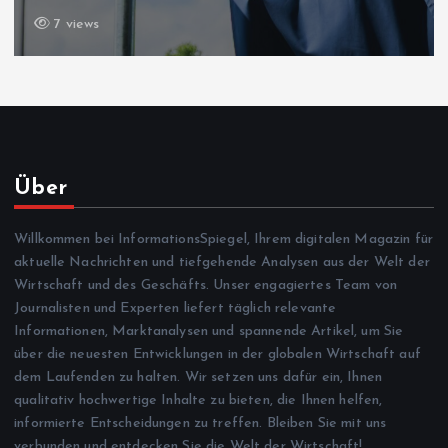
7 views
Über
Willkommen bei InformationsSpiegel, Ihrem digitalen Magazin für
aktuelle Nachrichten und tiefgehende Analysen aus der Welt der
Wirtschaft und des Geschäfts. Unser engagiertes Team von
Journalisten und Experten liefert täglich relevante
Informationen, Marktanalysen und spannende Artikel, um Sie
über die neuesten Entwicklungen in der globalen Wirtschaft auf
dem Laufenden zu halten. Wir setzen uns dafür ein, Ihnen
qualitativ hochwertige Inhalte zu bieten, die Ihnen helfen,
informierte Entscheidungen zu treffen. Bleiben Sie mit uns
verbunden und entdecken Sie die Welt der Wirtschaft!