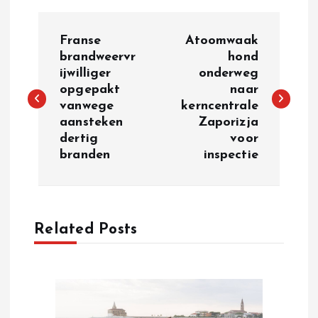
P
Franse
Atoomwaak
o
brandweervr
hond
ijwilliger
onderweg
opgepakt
naar
s
vanwege
kerncentrale
aansteken
Zaporizja
t
dertig
voor
branden
inspectie
n
a
Related Posts
v
i
g