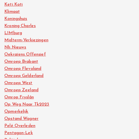
Keti Koti
Klimaat
Koningshuis
Kroning Charles
L1Mburg
Midterm-Verkiezingen
Nh Nieuws
Oekraïens Offensief
Omroep Brabant
Omroep Flevoland
Omroep Gelderland
Omroep West
Omroep Zeeland
Omrop Fryslân
Op Weg Naar Tk2023
Opmerkelijk
Opstand Wagner
Pelé Overleden
Pentagon-Lek