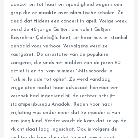
aanzetten tot haat en vijandigheid wegens een
grap die ze maakte over islamitische scholen. Ze
deed dat tijdens een concert in april. Vorige week
werd de 46-jarige Gülşen, die voluit Gülşen
Bayraktar Çolakoğlu heet, uit haar huis in Istanbul
gehaald voor verhoor. Vervolgens werd ze
vastgezet. De arrestatie van de populaire
zangeres, die sinds het midden van de jaren 90
actief is en tal van nummer 1-hits scoorde in
Turkije, leidde tot ophef. Ze werd vandaag
vrijgelaten nadat haar advocaat hiervoor een
verzoek had ingediend bij de rechter, schrijft
staatspersbureau Anadolu. Reden voor haar
vrijlating was onder meer dat ze moeder is van
een jong kind. Verder wordt de kans dat ze op de
vlucht slaat laag ingeschat. Ook is volgens de
rechter de kans klein dat ze met bewijs gaat