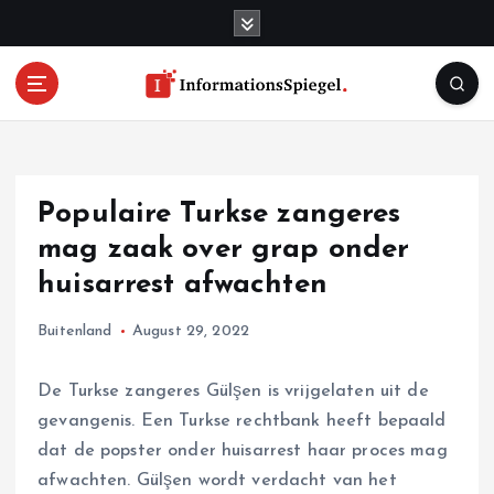
S
k
i
p
t
o
c
o
Populaire Turkse zangeres
n
t
mag zaak over grap onder
e
huisarrest afwachten
n
t
Buitenland
August 29, 2022
De Turkse zangeres Gülşen is vrijgelaten uit de
gevangenis. Een Turkse rechtbank heeft bepaald
dat de popster onder huisarrest haar proces mag
afwachten. Gülşen wordt verdacht van het