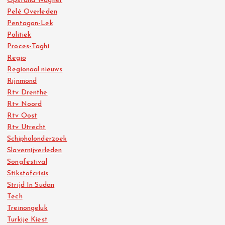
Opstand Wagner
Pelé Overleden
Pentagon-Lek
Politiek
Proces-Taghi
Regio
Regionaal nieuws
Rijnmond
Rtv Drenthe
Rtv Noord
Rtv Oost
Rtv Utrecht
Schipholonderzoek
Slavernijverleden
Songfestival
Stikstofcrisis
Strijd In Sudan
Tech
Treinongeluk
Turkije Kiest