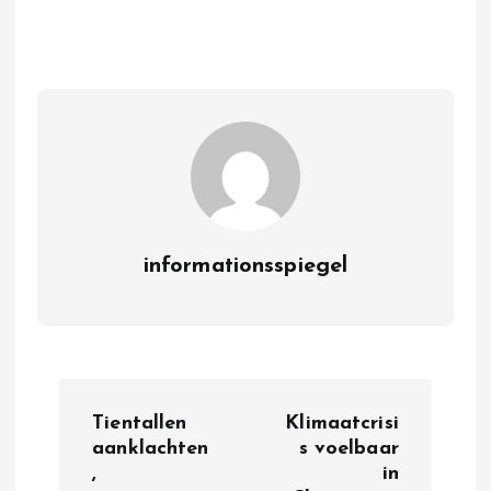
informationsspiegel
P
Tientallen
Klimaatcrisi
o
aanklachten
s voelbaar
,
in