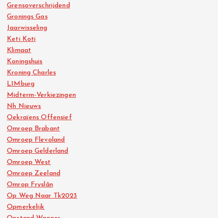
Grensoverschrijdend
Gronings Gas
Jaarwisseling
Keti Koti
Klimaat
Koningshuis
Kroning Charles
L1Mburg
Midterm-Verkiezingen
Nh Nieuws
Oekraïens Offensief
Omroep Brabant
Omroep Flevoland
Omroep Gelderland
Omroep West
Omroep Zeeland
Omrop Fryslân
Op Weg Naar Tk2023
Opmerkelijk