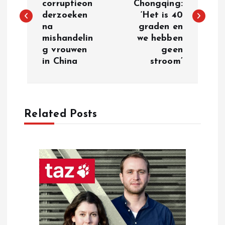
corruptieon
Chongqing:
s
derzoeken
‘Het is 40
na
graden en
t
mishandelin
we hebben
g vrouwen
geen
n
in China
stroom’
a
v
Related Posts
i
g
a
t