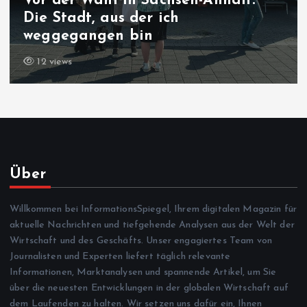
Vor der Wahl in Sachsen-Anhalt:
Die Stadt, aus der ich
weggegangen bin
12 views
Über
Willkommen bei InformationsSpiegel, Ihrem digitalen Magazin für
aktuelle Nachrichten und tiefgehende Analysen aus der Welt der
Wirtschaft und des Geschäfts. Unser engagiertes Team von
Journalisten und Experten liefert täglich relevante
Informationen, Marktanalysen und spannende Artikel, um Sie
über die neuesten Entwicklungen in der globalen Wirtschaft auf
dem Laufenden zu halten. Wir setzen uns dafür ein, Ihnen