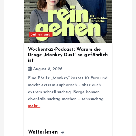
i
o
n
Buitenland
Wochentaz-Podcast: Warum die
Droge „Monkey Dust“ so gefährlich
ist
August 8, 2026
Eine Pfeife „Monkey“ kostet 10 Euro und
macht extrem euphorisch – aber auch
extrem schnell süchtig. Berge können
ebenfalls süchtig machen – sehnsüchtig.
mehr…
Weiterlesen