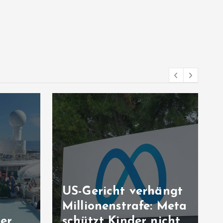
ängt
Tagebuch aus der
 Meta
Ukraine: Der Krieg
icht
hat mich gerettet,