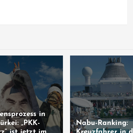
US-Gericht verh
-Ranking:
Millionenstrafe:
fahrer in der
schützt Kinder n