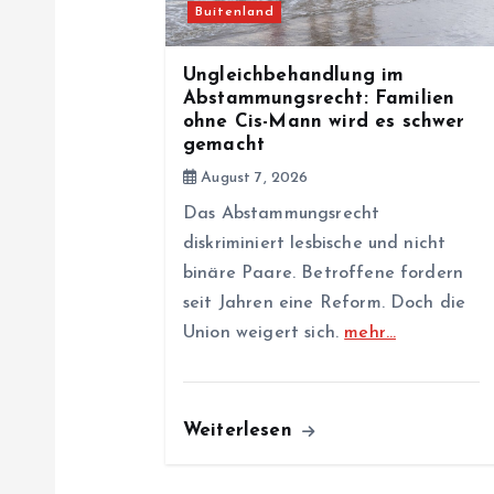
Buitenland
g
Ungleichbehandlung im
a
Abstammungsrecht: Familien
ohne Cis-Mann wird es schwer
gemacht
t
August 7, 2026
i
Das Abstammungsrecht
diskriminiert lesbische und nicht
binäre Paare. Betroffene fordern
o
seit Jahren eine Reform. Doch die
Union weigert sich.
mehr…
n
Weiterlesen