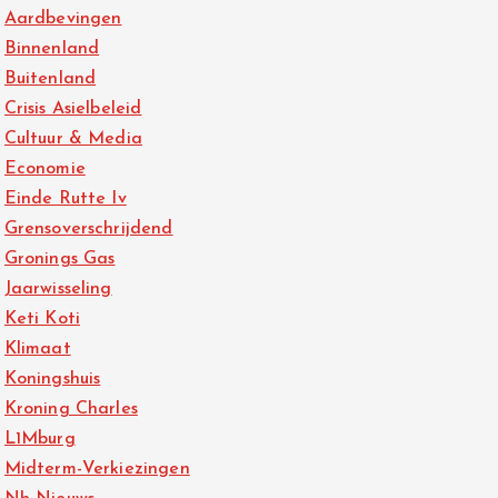
Aardbevingen
Binnenland
Buitenland
Crisis Asielbeleid
Cultuur & Media
Economie
Einde Rutte Iv
Grensoverschrijdend
Gronings Gas
Jaarwisseling
Keti Koti
Klimaat
Koningshuis
Kroning Charles
L1Mburg
Midterm-Verkiezingen