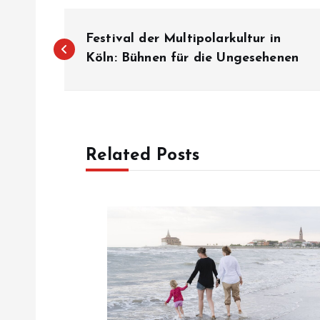
P
Festival der Multipolarkultur in
o
Köln: Bühnen für die Ungesehenen
s
t
Related Posts
n
a
v
i