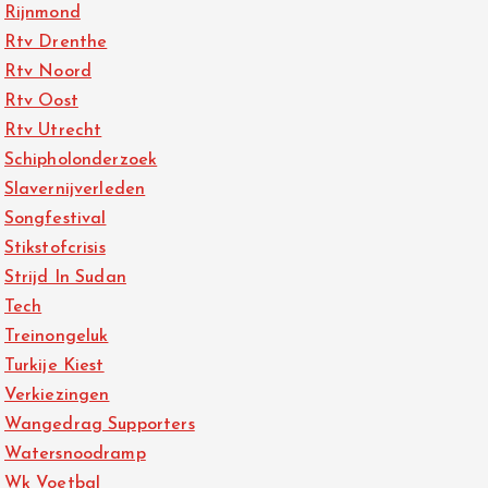
Rijnmond
Rtv Drenthe
Rtv Noord
Rtv Oost
Rtv Utrecht
Schipholonderzoek
Slavernijverleden
Songfestival
Stikstofcrisis
Strijd In Sudan
Tech
Treinongeluk
Turkije Kiest
Verkiezingen
Wangedrag Supporters
Watersnoodramp
Wk Voetbal