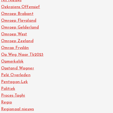
Nh Nieuws
Oekraïens Offensief
Omroep Brabant
Omroep Flevoland
Omroep Gelderland
Omroep West
Omroep Zeeland
Omrop Fryslân
Op Weg Naar Tk2023
Opmerkelijk
Opstand Wagner
Pelé Overleden
Pentagon-Lek
Politiek
Proces-Taghi
Regio
Regionaal nieuws