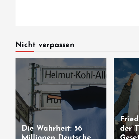
Nicht verpassen
Friedensprozess in
der Türkei: „PKK-
Nabu
Gesetz“ ist jetzt im
Kreuz