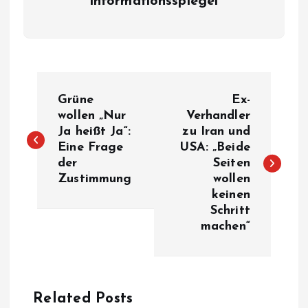
informationsspiegel
P
Grüne
Ex-
o
wollen „Nur
Verhandler
Ja heißt Ja“:
zu Iran und
Eine Frage
USA: „Beide
s
der
Seiten
Zustimmung
wollen
t
keinen
Schritt
n
machen“
a
v
Related Posts