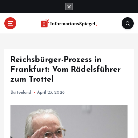
S
k
i
p
t
o
c
o
Reichsbürger-Prozess in
n
t
Frankfurt: Vom Rädelsführer
e
zum Trottel
n
t
Buitenland
April 23, 2026