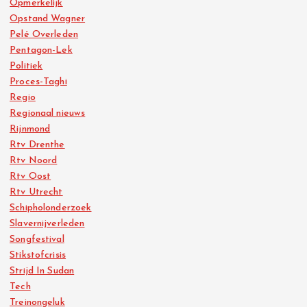
Opmerkelijk
Opstand Wagner
Pelé Overleden
Pentagon-Lek
Politiek
Proces-Taghi
Regio
Regionaal nieuws
Rijnmond
Rtv Drenthe
Rtv Noord
Rtv Oost
Rtv Utrecht
Schipholonderzoek
Slavernijverleden
Songfestival
Stikstofcrisis
Strijd In Sudan
Tech
Treinongeluk