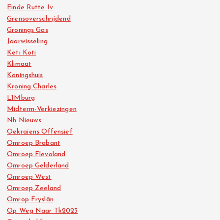
Einde Rutte Iv
Grensoverschrijdend
Gronings Gas
Jaarwisseling
Keti Koti
Klimaat
Koningshuis
Kroning Charles
L1Mburg
Midterm-Verkiezingen
Nh Nieuws
Oekraïens Offensief
Omroep Brabant
Omroep Flevoland
Omroep Gelderland
Omroep West
Omroep Zeeland
Omrop Fryslân
Op Weg Naar Tk2023