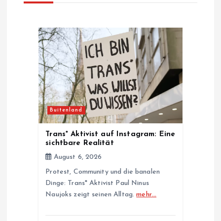
i
g
a
t
i
Buitenland
o
Trans* Aktivist auf Instagram: Eine
sichtbare Realität
n
August 6, 2026
Protest, Community und die banalen
Dinge: Trans* Aktivist Paul Ninus
Naujoks zeigt seinen Alltag.
mehr…