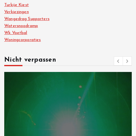
Turkije Kiest
Verkiezingen
Wangedrag Supporters
Watersnoodramp
Wk Voetbal
Woningcorporaties
Nicht verpassen